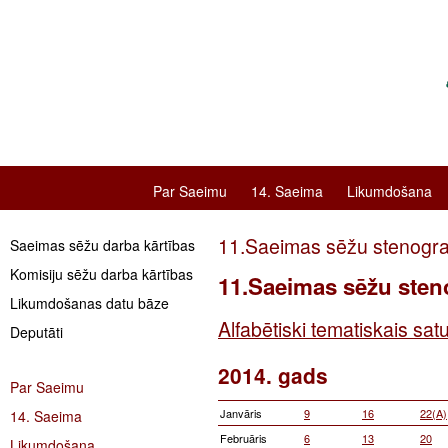
Par Saeimu
14. Saeima
Likumdošana
11.Saeimas sēžu stenog
Saeimas sēžu darba kārtības
Komisiju sēžu darba kārtības
11.Saeimas sēžu ste
Likumdošanas datu bāze
Alfabētiski tematiskais sat
Deputāti
2014. gads
Par Saeimu
Janvāris
9
16
22(A)
14. Saeima
Februāris
6
13
20
Likumdošana