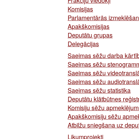
Frakciju viedokļi
Komisijas
Parlamentārās izmeklēšan
Apakškomisijas
Deputātu grupas
Delegācijas
Saeimas sēžu darba kārtī
Saeimas sēžu stenogram
Saeimas sēžu videotranslā
Saeimas sēžu audiotranslā
Saeimas sēžu statistika
Deputātu klātbūtnes reģis
Komisiju sēžu apmeklējum
Apakškomisiju sēžu apme
Atbilžu sniegšana uz depu
Likumprojekti