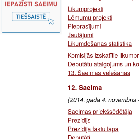
Likumprojekti
Lēmumu projekti
Pieprasījumi
Jautājumi
Likumdošanas statistika
Komisijās izskatītie likumpr
Deputātu atalgojums un k
13. Saeimas vēlēšanas
12. Saeima
(2014. gada 4. novembris 
Saeimas priekšsēdētāja
Prezidijs
Prezidija faktu lapa
Deputāti