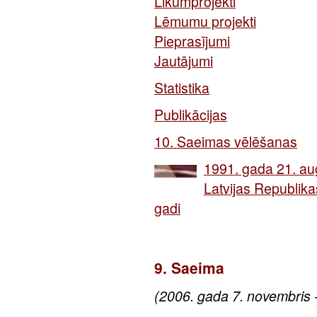
Likumprojekti
Lēmumu projekti
Pieprasījumi
Jautājumi
Statistika
Publikācijas
10. Saeimas vēlēšanas
1991. gada 21. aug
Latvijas Republika
gadi
9. Saeima
(2006. gada 7. novembris 