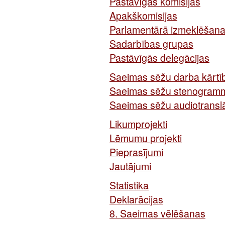
Pastāvīgās komisijas
Apakškomisijas
Parlamentārā izmeklēšana
Sadarbības grupas
Pastāvīgās delegācijas
Saeimas sēžu darba kārtī
Saeimas sēžu stenogram
Saeimas sēžu audiotranslā
Likumprojekti
Lēmumu projekti
Pieprasījumi
Jautājumi
Statistika
Deklarācijas
8. Saeimas vēlēšanas