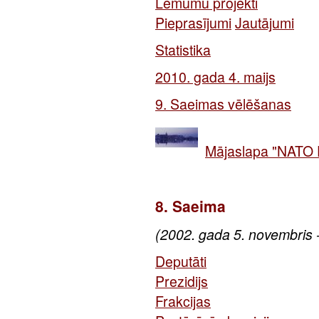
Lēmumu projekti
Pieprasījumi
Jautājumi
Statistika
2010. gada 4. maijs
9. Saeimas vēlēšanas
Mājaslapa "NATO 
8. Saeima
(2002. gada 5. novembris 
Deputāti
Prezidijs
Frakcijas