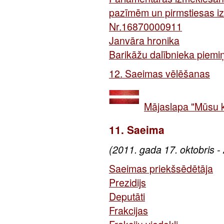
pazīmēm un pirmstiesas iz
Nr.16870000911
Janvāra hronika
Barikāžu dalībnieka piemi
12. Saeimas vēlēšanas
Mājaslapa "Mūsu 
11. Saeima
(2011. gada 17. oktobris -
Saeimas priekšsēdētāja
Prezidijs
Deputāti
Frakcijas