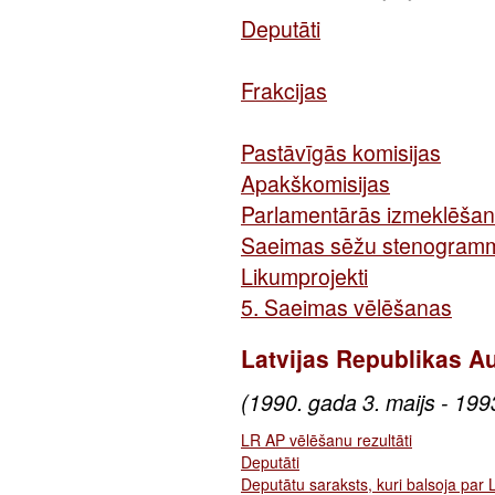
Deputāti
Frakcijas
Pastāvīgās komisijas
Apakškomisijas
Parlamentārās izmeklēšan
Saeimas sēžu stenogram
Likumprojekti
5. Saeimas vēlēšanas
Latvijas Republikas 
(1990. gada 3. maijs - 1993.
LR AP vēlēšanu rezultāti
Deputāti
Deputātu saraksts, kuri balsoja par