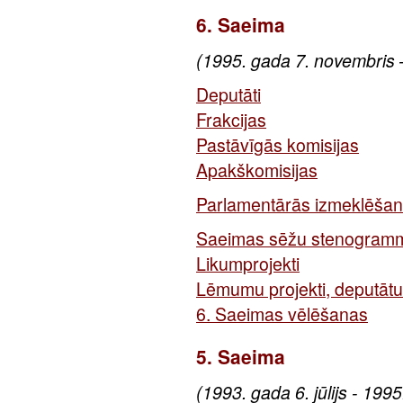
6. Saeima
(1995. gada 7. novembris 
Deputāti
Frakcijas
Pastāvīgās komisijas
Apakškomisijas
Parlamentārās izmeklēšan
Saeimas sēžu stenogram
Likumprojekti
Lēmumu projekti, deputātu 
6. Saeimas vēlēšanas
5. Saeima
(1993. gada 6. jūlijs - 199