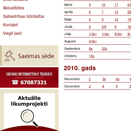
Marts
3
10
17
24
Aktualitātes
Aprīlis
6
7
14
28
Sabiedrības līdzdalība
Maijs
4
5
12
19
Kontakti
Jūnijs
2
2/9
9
16
Viegli lasīt
Jūlijs
1(As)
1(As)
8(As)
8(
Augusts
4(As)
Septembris
8a
22a
Oktobris
13a
2010. gads
Novembris
2
3a
4a
Decembris
2
8
9