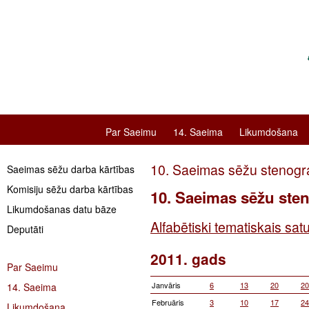
Par Saeimu
14. Saeima
Likumdošana
10. Saeimas sēžu stenogr
Saeimas sēžu darba kārtības
Komisiju sēžu darba kārtības
10. Saeimas sēžu ste
Likumdošanas datu bāze
Alfabētiski tematiskais sat
Deputāti
2011. gads
Par Saeimu
Janvāris
6
13
20
20
14. Saeima
Februāris
3
10
17
24
Likumdošana