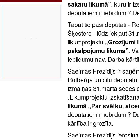
sakaru likumā”
, kuru ir i
deputātiem ir iebildumi? D
Tāpat tie paši deputāti - R
Šķesters - lūdz iekļaut 31
likumprojektu
„Grozījumi 
pakalpojumu likumā”
. V
iebildumu nav. Darba kārtīb
Saeimas Prezidijs ir saņēm
Rotberga un citu deputātu 
izmaiņas 31.marta sēdes d
„Likumprojektu izskatīšana
likumā „Par svētku, atc
deputātiem ir iebildumi? 
kārtība ir grozīta.
Saeimas Prezidijs ierosina