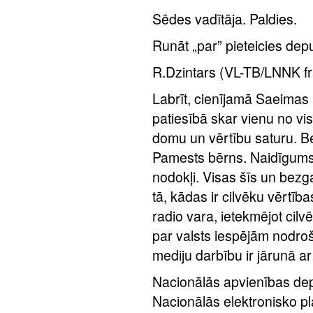
Sēdes vadītāja. Paldies.
Runāt „par” pieteicies depu
R.Dzintars (VL-TB/LNNK fra
Labrīt, cienījamā Saeimas 
patiesībā skar vienu no v
domu un vērtību saturu. Be
Pamests bērns. Naidīgums 
nodokļi. Visas šīs un bezg
tā, kādas ir cilvēku vērtība
radio vara, ietekmējot cilvē
par valsts iespējām nodroš
mediju darbību ir jārunā ar
Nacionālās apvienības dep
Nacionālās elektronisko p