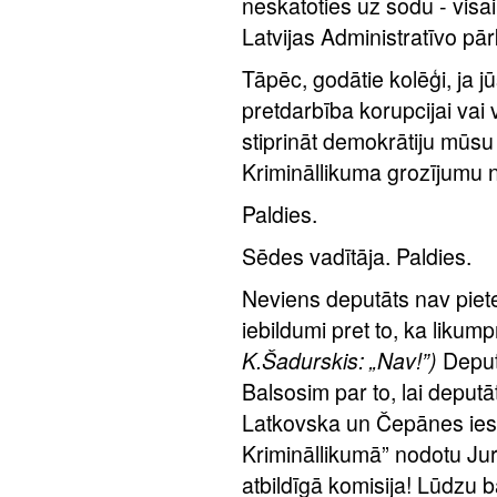
neskatoties uz sodu - visai
Latvijas Administratīvo p
Tāpēc, godātie kolēģi, ja 
pretdarbība korupcijai vai
stiprināt demokrātiju mūsu v
Krimināllikuma grozījumu 
Paldies.
Sēdes vadītāja. Paldies.
Neviens deputāts nav pietei
iebildumi pret to, ka likumpr
K.Šadurskis: „Nav!”)
Deput
Balsosim par to, lai deput
Latkovska un Čepānes iesn
Krimināllikumā” nodotu Juri
atbildīgā komisija! Lūdzu