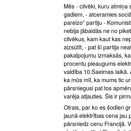
Mēs - cilvēki, kuru atmiņa
gadiem, - atceramies sociā
pareizo” partiju - Komunisti
nebija jābaidās ne no pike
cilvēkus, kam kaut kas nepa
aizsūtīt, - pat šī partija 
pakalpojumu izmaksās, kas
procentu pieaugums elektrī
valdība 10.Saeimas laikā. 
ka mūs mīl, ka mums tic un
pārsniegusi pat tos apmēru
varēja atļauties. Šis ir p
Otrais, par ko es šodien gr
jaunā elektrības cena jau p
pārsniedz cenu Francijā. 