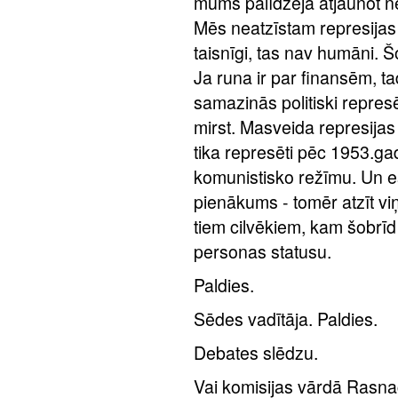
mums palīdzēja atjaunot n
Mēs neatzīstam represijas 
taisnīgi, tas nav humāni. Š
Ja runa ir par finansēm, tad 
samazinās politiski represē
mirst. Masveida represijas
tika represēti pēc 1953.gad
komunistisko režīmu. Un e
pienākums - tomēr atzīt viņ
tiem cilvēkiem, kam šobrīd i
personas statusu.
Paldies.
Sēdes vadītāja. Paldies.
Debates slēdzu.
Vai komisijas vārdā Rasna