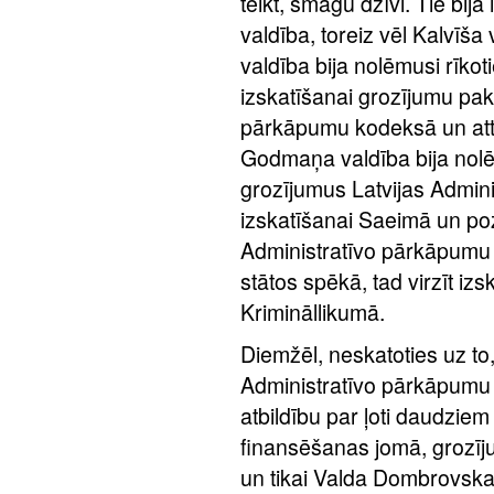
teikt, smagu dzīvi. Tie bija
valdība, toreiz vēl Kalvīša
valdība bija nolēmusi rīkot
izskatīšanai grozījumu pak
pārkāpumu kodeksā un atti
Godmaņa valdība bija nolē
grozījumus Latvijas Admin
izskatīšanai Saeimā un poz
Administratīvo pārkāpumu 
stātos spēkā, tad virzīt iz
Krimināllikumā.
Diemžēl, neskatoties uz to
Administratīvo pārkāpumu 
atbildību par ļoti daudzi
finansēšanas jomā, grozīju
un tikai Valda Dombrovska 