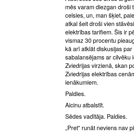
mēs varam diezgan droši t
celsies, un, man šķiet, p
atkal šeit droši vien stāv
elektrības tarifiem. Šis ir
vismaz 30 procentu pieau
kā arī atklāt diskusijas par 
sabalansējams ar cilvēku 
Zviedrijas virzienā, skan p
Zviedrijas elektrības cenām
ienākumiem.
Paldies.
Aicinu atbalstīt.
Sēdes vadītāja. Paldies.
„Pret” runāt neviens nav pi