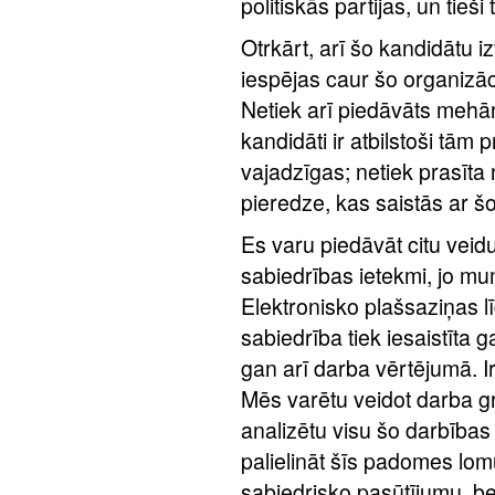
politiskās partijas, un tie
Otrkārt, arī šo kandidātu izv
iespējas caur šo organizāc
Netiek arī piedāvāts mehāni
kandidāti ir atbilstoši tām 
vajadzīgas; netiek prasīta
pieredze, kas saistās ar š
Es varu piedāvāt citu veid
sabiedrības ietekmi, jo mu
Elektronisko plašsaziņas l
sabiedrība tiek iesaistīta 
gan arī darba vērtējumā. I
Mēs varētu veidot darba g
analizētu visu šo darbības
palielināt šīs padomes lomu
sabiedrisko pasūtījumu, bet