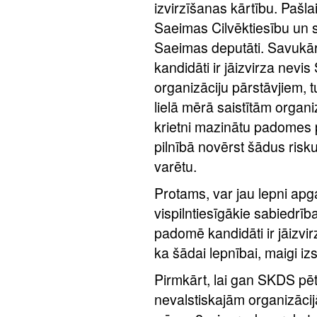
izvirzīšanas kārtību. Pašl
Saeimas Cilvēktiesību un sa
Saeimas deputāti. Savukār
kandidāti ir jāizvirza nevi
organizāciju pārstāvjiem, t
lielā mērā saistītām orga
krietni mazinātu padomes po
pilnībā novērst šādus risk
varētu.
Protams, var jau lepni apgal
vispilntiesīgākie sabiedrīb
padomē kandidāti ir jāizv
ka šādai lepnībai, maigi i
Pirmkārt, lai gan SKDS pēt
nevalstiskajām organizācijā