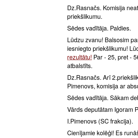
Dz.Rasnačs. Komisija neat
priekšlikumu.
Sēdes vadītāja. Paldies.
Lūdzu zvanu! Balsosim par 
iesniegto priekšlikumu! L
rezultātu!
Par - 25, pret - 5
atbalstīts.
Dz.Rasnačs. Arī 2.priekšli
Pimenovs, komisija ar abso
Sēdes vadītāja. Sākam de
Vārds deputātam Igoram 
I.Pimenovs (SC frakcija).
Cienījamie kolēģi! Es runā