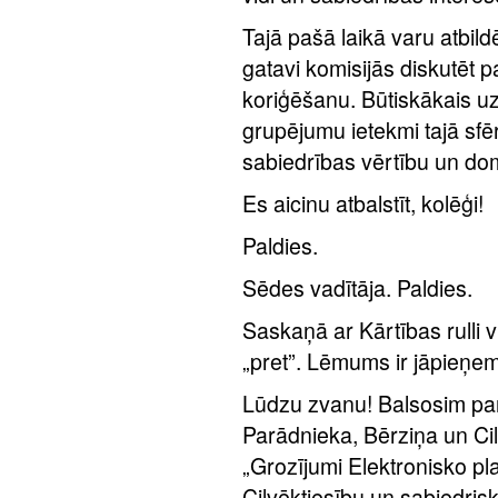
Tajā pašā laikā varu atbil
gatavi komisijās diskutēt 
koriģēšanu. Būtiskākais uz
grupējumu ietekmi tajā sfēr
sabiedrības vērtību un d
Es aicinu atbalstīt, kolēģi!
Paldies.
Sēdes vadītāja. Paldies.
Saskaņā ar Kārtības rulli vi
„pret”. Lēmums ir jāpieņem
Lūdzu zvanu! Balsosim par
Parādnieka, Bērziņa un Cil
„Grozījumi Elektronisko p
Cilvēktiesību un sabiedrisko