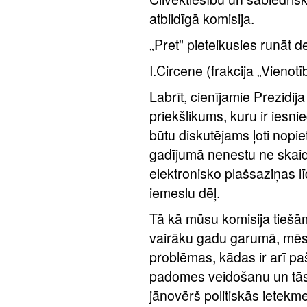
atbildīgā komisija.
„Pret” pieteikusies runāt 
I.Circene (frakcija „Vienotī
Labrīt, cienījamie Prezidija 
priekšlikums, kuru ir iesn
būtu diskutējams ļoti nopiet
gadījumā nenestu ne skaid
elektronisko plašsaziņas 
iemeslu dēļ.
Tā kā mūsu komisija tiešām 
vairāku gadu garumā, mēs e
problēmas, kādas ir arī paš
padomes veidošanu un tās
jānovērš politiskās ietekme