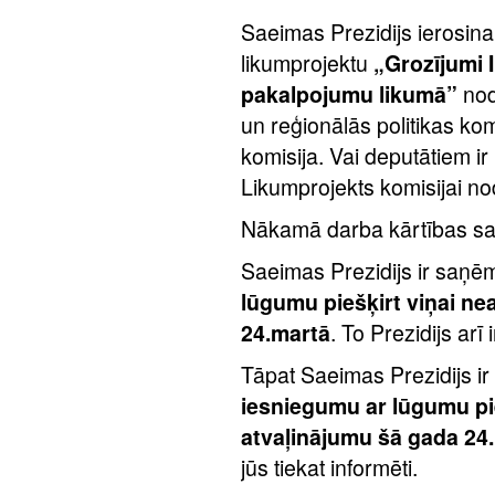
Saeimas Prezidijs ierosina
likumprojektu
„Grozījumi 
pakalpojumu likumā”
nod
un reģionālās politikas komi
komisija. Vai deputātiem i
Likumprojekts komisijai no
Nākamā darba kārtības sad
Saeimas Prezidijs ir saņē
lūgumu piešķirt viņai n
24.martā
. To Prezidijs arī 
Tāpat Saeimas Prezidijs i
iesniegumu ar lūgumu pi
atvaļinājumu šā gada 24
jūs tiekat informēti.