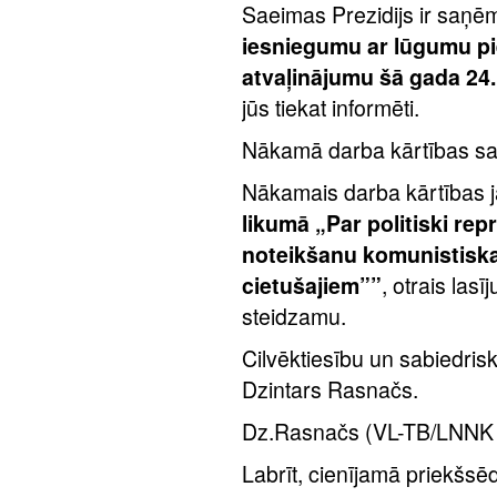
Saeimas Prezidijs ir saņēm
iesniegumu ar lūgumu p
atvaļinājumu šā gada 24
jūs tiekat informēti.
Nākamā darba kārtības sad
Nākamais darba kārtības j
likumā „Par politiski re
noteikšanu komunistiska
cietušajiem””
, otrais las
steidzamu.
Cilvēktiesību un sabiedrisk
Dzintars Rasnačs.
Dz.Rasnačs (VL-TB/LNNK f
Labrīt, cienījamā priekšsē