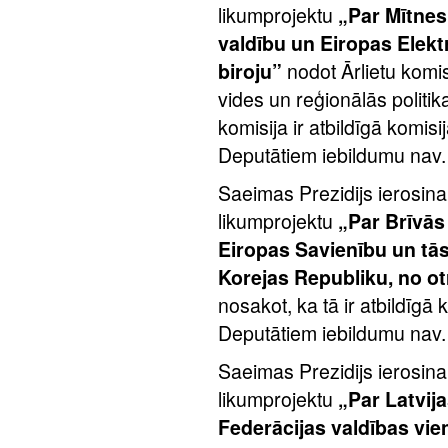
likumprojektu
„Par Mītnes
valdību un Eiropas Elekt
biroju”
nodot Ārlietu komis
vides un reģionālās politik
komisija ir atbildīgā komisi
Deputātiem iebildumu nav.
Saeimas Prezidijs ierosina
likumprojektu
„Par Brīvās
Eiropas Savienību un tās
Korejas Republiku, no o
nosakot, ka tā ir atbildīgā 
Deputātiem iebildumu nav. 
Saeimas Prezidijs ierosina
likumprojektu
„Par Latvij
Federācijas valdības vi