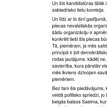
Un šīs kandidatūras tālāk i
sabiedrisko lietu komisija.
Un līdz ar to šinī gadījumā
piecas nevalstiskās organ
šādu organizāciju ir apmēr
konkrēti tieši šīs piecas b
Tā, piemēram, ja mēs salī
principā ir ļoti demokrātis
rodas jautājums: kādēļ ne
savienība, kura pārstāv vis
mēs ikviens dzīvojam savā 
piemēriem.
Bez tam šis piedāvājums, 
veidā politisko spriedzi, jo
beigās balsos Saeima, kuras