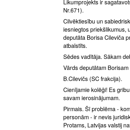
Likumprojekts ir sagatavo
Nr.671).
Cilvēktiesību un sabiedrisko
iesniegtos priekšlikumus, 
deputāta Borisa Cileviča p
atbalstīts.
Sēdes vadītāja. Sākam de
Vārds deputātam Borisam 
B.Cilevičs (SC frakcija).
Cienījamie kolēģi! Es grib
savam ierosinājumam.
Pirmais. Šī problēma - kom
personām - ir nevis jurid
Protams, Latvijas valstij