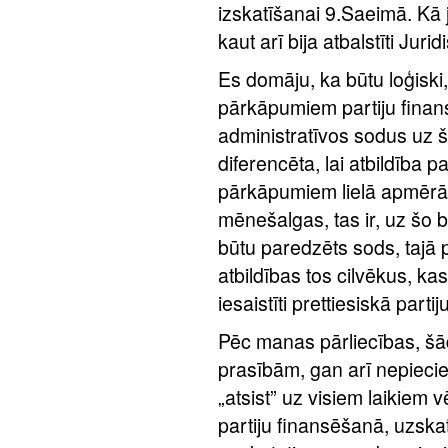
izskatīšanai 9.Saeimā. Kā j
kaut arī bija atbalstīti Jurid
Es domāju, ka būtu loģiski, 
pārkāpumiem partiju fina
administratīvos sodus uz 
diferencēta, lai atbildība
pārkāpumiem lielā apmērā,
mēnešalgas, tas ir, uz šo b
būtu paredzēts sods, tajā 
atbildības tos cilvēkus, kas
iesaistīti prettiesiskā part
Pēc manas pārliecības, šād
prasībām, gan arī nepiecie
„atsist” uz visiem laikiem
partiju finansēšanā, uzskat