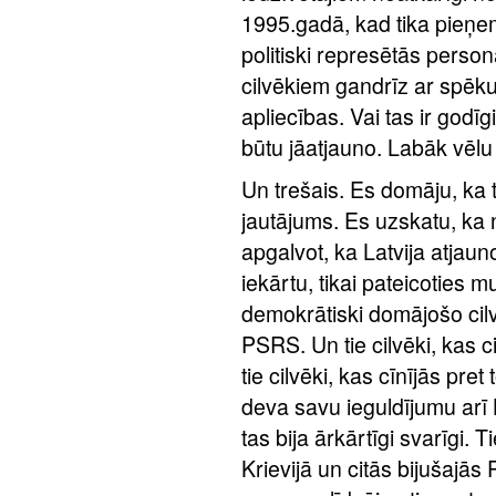
1995.gadā, kad tika pieņe
politiski represētās persona
cilvēkiem gandrīz ar spēku
apliecības. Vai tas ir god
būtu jāatjauno. Labāk vēl
Un trešais. Es domāju, ka
jautājums. Es uzskatu, ka 
apgalvot, ka Latvija atjau
iekārtu, tikai pateicoties 
demokrātiski domājošo cilv
PSRS. Un tie cilvēki, kas 
tie cilvēki, kas cīnījās pre
deva savu ieguldījumu arī 
tas bija ārkārtīgi svarīgi. Ti
Krievijā un citās bijušajās