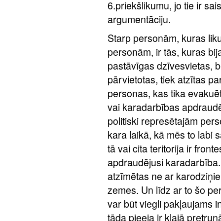
6.priekšlikumu, jo tie ir sai
argumentāciju.
Starp personām, kuras liku
personām, ir tās, kuras bij
pastāvīgas dzīvesvietas, b
pārvietotas, tiek atzītas p
personas, kas tika evakuēt
vai karadarbības apdraudēt
politiski represētajām per
kara laikā, kā mēs to labi 
tā vai cita teritorija ir front
apdraudējusi karadarbība. T
atzīmētas ne ar karodziņie
zemes. Un līdz ar to šo p
var būt viegli pakļaujams 
tāda pieeja ir klajā pretrun