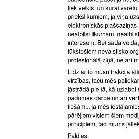
tiek veikts, un kurai varētu
priekšlikumiem, ja viņa uz
elektroniskās plašsaziņas l
neatbilst likumam, neatbilst
interesēm. Bet šādā veidā,
tūkstošiem nevalstisko o
profesionālā ziņā, ne arī m
Līdz ar to mūsu frakcija a
virzības, taču mēs paliekam
jāstrādā pie tā, kā uzlabot 
padomes darbā un arī vēr
tiešām... ja mēs iestājamie
pārējiem visiem šiem medi
principiem, tad mums jālie
Paldies.