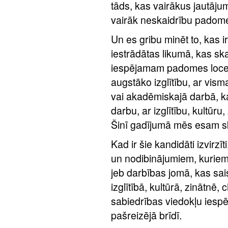
tāds, kas vairākus jautāju
vairāk neskaidrību padome
Un es gribu minēt to, kas i
iestrādātas likumā, kas ska
iespējamam padomes locekli
augstāko izglītību, ar vis
vai akadēmiskajā darbā, ka
darbu, ar izglītību, kultūru
Šinī gadījumā mēs esam sk
Kad ir šie kandidāti izvirzī
un nodibinājumiem, kuriem i
jeb darbības jomā, kas sais
izglītībā, kultūrā, zinātnē, 
sabiedrības viedokļu iesp
pašreizējā brīdī.