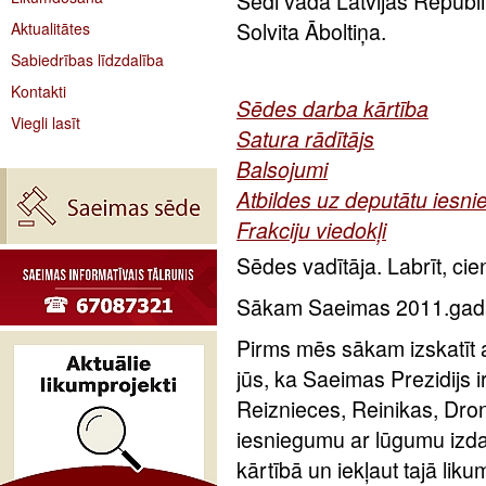
Sēdi vada Latvijas Republ
Solvita Āboltiņa.
Aktualitātes
Sabiedrības līdzdalība
Kontakti
Sēdes darba kārtība
Viegli lasīt
Satura rādītājs
Balsojumi
Atbildes uz deputātu iesni
Frakciju viedokļi
Sēdes vadītāja. Labrīt, cie
Sākam Saeimas 2011.gada
Pirms mēs sākam izskatīt a
jūs, ka Saeimas Prezidijs 
Reiznieces, Reinikas, Dro
iesniegumu ar lūgumu izda
kārtībā un iekļaut tajā lik