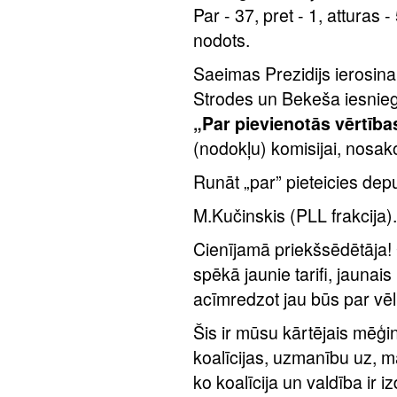
Par - 37, pret - 1, atturas 
nodots.
Saeimas Prezidijs ierosina
Strodes un Bekeša iesnieg
„Par pievienotās vērtība
(nodokļu) komisijai, nosakot
Runāt „par” pieteicies dep
M.Kučinskis (PLL frakcija).
Cienījamā priekšsēdētāja! Go
spēkā jaunie tarifi, jaunai
acīmredzot jau būs par vēl
Šis ir mūsu kārtējais mēģi
koalīcijas, uzmanību uz, m
ko koalīcija un valdība ir 