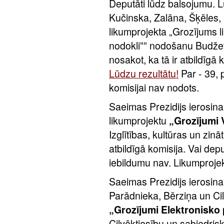
Deputāti lūdz balsojumu. 
Kučinska, Zalāna, Šķēles,
likumprojekta „Grozījums l
nodokli”” nodošanu Budžeta
nosakot, ka tā ir atbildīg
Lūdzu rezultātu!
Par - 39, p
komisijai nav nodots.
Saeimas Prezidijs ierosina
likumprojektu
„Grozījumi V
Izglītības, kultūras un zinā
atbildīgā komisija. Vai dep
iebildumu nav. Likumprojek
Saeimas Prezidijs ierosina
Parādnieka, Bērziņa un Cil
„Grozījumi Elektronisko 
Cilvēktiesību un sabiedrisko