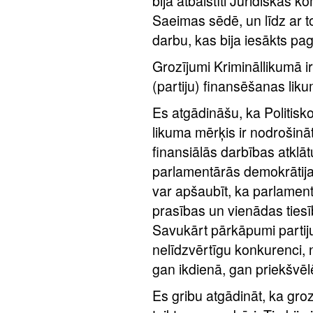
bija atbalstīti Juridiskās k
Saeimas sēdē, un līdz ar to
darbu, kas bija iesākts pa
Grozījumi Krimināllikumā ir 
(partiju) finansēšanas lik
Es atgādināšu, ka Politisk
likuma mērķis ir nodrošināt 
finansiālās darbības atklāt
parlamentārās demokrātija
var apšaubīt, ka parlamen
prasības un vienādas tiesī
Savukārt pārkāpumi partij
nelīdzvērtīgu konkurenci,
gan ikdienā, gan priekšvēl
Es gribu atgādināt, ka groz