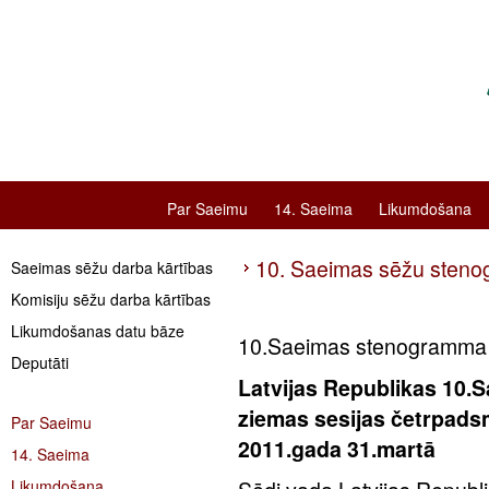
Par Saeimu
14. Saeima
Likumdošana
10. Saeimas sēžu stenog
Saeimas sēžu darba kārtības
Komisiju sēžu darba kārtības
Likumdošanas datu bāze
10.Saeimas stenogramma 
Deputāti
Latvijas Republikas 10.
ziemas sesijas četrpads
Par Saeimu
2011.gada 31.martā
14. Saeima
Likumdošana