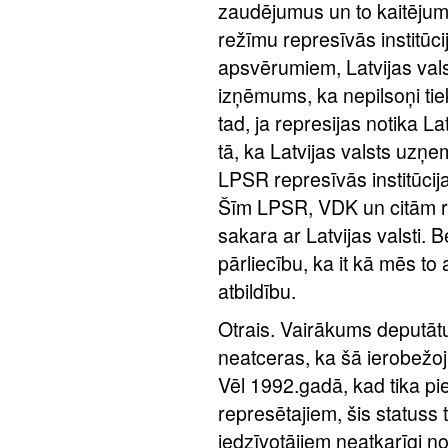
zaudējumus un to kaitējumu
režīmu represīvās institūc
apsvērumiem, Latvijas vals
izņēmums, ka nepilsoņi tiek 
tad, ja represijas notika La
tā, ka Latvijas valsts uzņe
LPSR represīvās institūcija
Šīm LPSR, VDK un citām r
sakara ar Latvijas valsti.
pārliecību, ka it kā mēs t
atbildību.
Otrais. Vairākums deputātu
neatceras, ka šā ierobežo
Vēl 1992.gadā, kad tika pie
represētajiem, šis statuss t
iedzīvotājiem neatkarīgi no