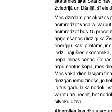
skatāmies tikai Skandināvi
Zviedrijā un Dānijā, šī ele
Mēs dzirdam par akcīzes p
acīmredzot vasarā, varbūt
acīmredzot būs 15 procent
apņemšanos (līdzīgi kā Zvi
enerģiju, kas, protams, ir sk
iedziļinājušies ekonomikā,
nepalielinās cenas. Cenas 
argumentus kopā, mēs die
Mēs vakardien lasījām fina
diezgan iemidzinošs, jo tiek
jo trīs gadu laikā nodokļi 
varētu arī necelt, bet nodo
cilvēku dzīvi.
Atceroties šos divus argum