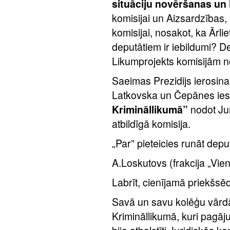
situāciju novēršanas un
komisijai un Aizsardzības,
komisijai, nosakot, ka Ārlie
deputātiem ir iebildumi? D
Likumprojekts komisijām n
Saeimas Prezidijs ierosina
Latkovska un Čepānes ies
Krimināllikumā”
nodot Juri
atbildīgā komisija.
„Par” pieteicies runāt dep
A.Loskutovs (frakcija „Vien
Labrīt, cienījamā priekšsēdē
Savā un savu kolēģu vārdā 
Krimināllikumā, kuri pagāj