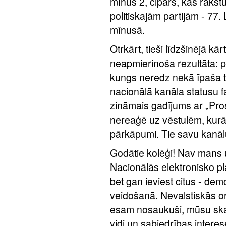
mīnus 2, cipars, kas rakstu
politiskajām partijām - 77. Li
mīnusā.
Otrkārt, tieši līdzšinējā kā
neapmierinoša rezultāta: 
kungs neredz nekā īpaša t
nacionālā kanāla statusu fa
zināmais gadījums ar „Prost
nereaģē uz vēstulēm, kurās
pārkāpumi. Tie savu kanālu 
Godātie kolēģi! Nav mans 
Nacionālās elektronisko p
bet gan ieviest citus - de
veidošanā. Nevalstiskās or
esam nosaukuši, mūsu skat
vidi un sabiedrības interes