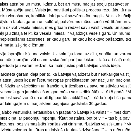
alsts attīstību un mūsu ikdienu, bet arī mūsu nācijas spēju pastāvēt un
es. Mūsu spēju augt. Valsts jau nav tikai politisku procesu rezultāts, tā na
isku vienošanos, konfliktu, intrigu vai sazvērestību auglis. Valsts ir nācij
ājvieta tautas garam un kultūrai, patvērums mūsu senču vērtībām un v
am dzīvot veselā miesā, mēs gribam redzēt savu valsti veselu un spēcī
eķi jau zināja teikt, ka veselai miesai ir vajadzīgs vesels gars. Un mums
r nepieciešams atcerēties, ar kādu garu, ar kādu kolektīvo pašapziņu tik
4.maija izšķirīgie lēmumi.
ija joprojām ir jauna valsts. Uz kaimiņu fona, uz citu, senāku un vare
na mēs joprojām vēl esam uzskatāmi par jauniešiem. Taču arī šajā neil
periodā jau varam redzēt, kā mainījusies pati Latvijas valsts ideja.
i laikmeta garam ideja par to, ka Latvijai vajadzētu būt neatkarīgai valstij,
 attīstījusies līdz ar Rietumeiropas priekšstatiem par nāciju un nacionāl
, līdzās ar vāciešiem un frančiem, ir tiesības uz savu patstāvīgu valsti,”
vesmoja gan jaunlatviešus, gan mūsu valsts dibinātājus 1918.gadā. “M
nieki savā zemē un atbildīgi par tās labklājību,” – šāda ideja bija pam
ar laimīgajiem ulmaņlaikiem pagājušā gadsimta 30.gados.
jālabo vēsturiskā netaisnība un jāatjauno Latvija kā valsts,” – mēs do
ies cīņai ar padomju impēriju. “Kaut pastalās, bet brīvi,” – tas bija pa
lozungs, bez vismazākās ironijas vai cinisma. “Latvijas valstiskums ir v
atviešu valodas, kultūras un latviešu tautas izdzīvošanai,” – to mēs m