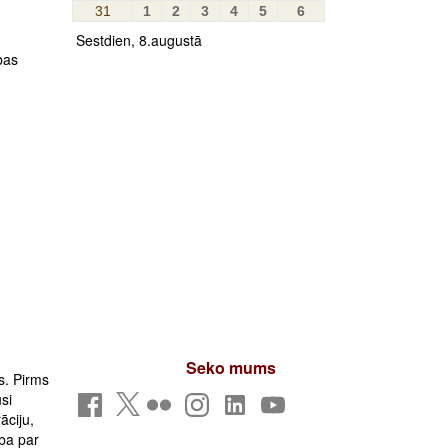
31
1
2
3
4
5
6
Sestdien, 8.augustā
bas
Seko mums
s. Pirms
si
āciju,
ība par