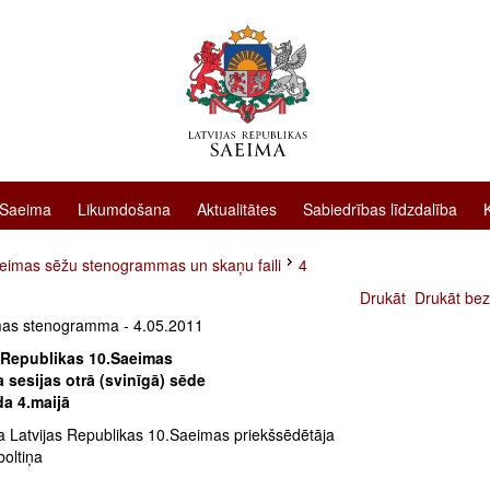
 Saeima
Likumdošana
Aktualitātes
Sabiedrības līdzdalība
eimas sēžu stenogrammas un skaņu faili
4
Drukāt
Drukāt bez
as stenogramma - 4.05.2011
 Republikas 10.Saeimas
 sesijas otrā (svinīgā) sēde
a 4.maijā
a Latvijas Republikas 10.Saeimas priekšsēdētāja
boltiņa