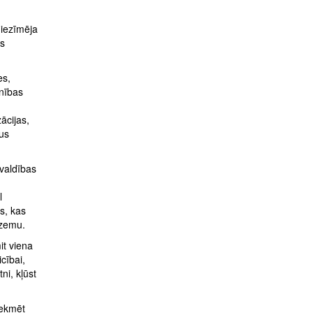
 iezīmēja
ēs
es,
enības
ācijas,
tus
rvaldības
l
as, kas
 zemu.
it viena
cībai,
ni, kļūst
tekmēt