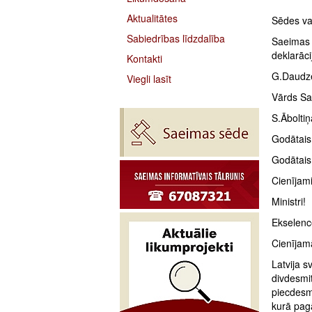
Aktualitātes
Sēdes vad
Sabiedrības līdzdalība
Saeimas 
deklarāci
Kontakti
G.Daudze
Viegli lasīt
Vārds Sae
S.Ābolti
Godātais
Godātais
Cienījami
Ministri!
Ekselenc
Cienījam
Latvija s
divdesmit
piecdesm
kurā pagā