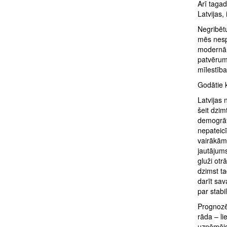
Arī tagad
Latvijas,
Negribētu
mēs nespē
modernā 
patvērum
mīlestība
Godātie k
Latvijas
šeit dzim
demogrāf
nepateicī
vairākām 
jautājums
gluži otr
dzimst ta
darīt sav
par stabi
Prognozēj
rāda – li
uzņēmējd