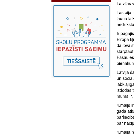
Latvijas 
Tas bija 
jauna la
nedrīksta
Ir pagāji
Eiropa kļ
dalībvals
starptaut
Pasaules
pienākum
Latvija š
un sociāl
labklājīg
izdodas t
mums ir, 
4.maijs i
gada atka
pārliecīb
par nācij
4.maija n