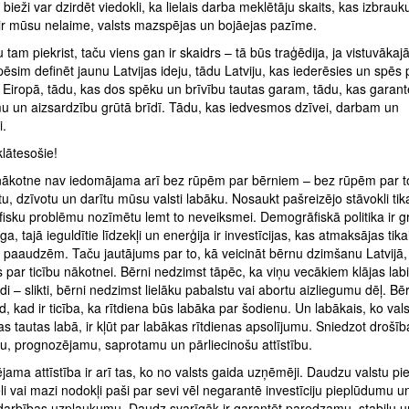
 bieži var dzirdēt viedokli, ka lielais darba meklētāju skaits, kas izbrauk
 ir mūsu nelaime, valsts mazspējas un bojāejas pazīme.
 tam piekrist, taču viens gan ir skaidrs – tā būs traģēdija, ja vistuvākajā
sim definēt jaunu Latvijas ideju, tādu Latviju, kas iederēsies un spēs 
Eiropā, tādu, kas dos spēku un brīvību tautas garam, tādu, kas garant
u un aizsardzību grūtā brīdī. Tādu, kas iedvesmos dzīvei, darbam un
i.
lātesošie!
 nākotne nav iedomājama arī bez rūpēm par bērniem – bez rūpēm par to,
tu, dzīvotu un darītu mūsu valsti labāku. Nosaukt pašreizējo stāvokli tik
isku problēmu nozīmētu lemt to neveiksmei. Demogrāfiskā politika ir g
ga, tajā ieguldītie līdzekļi un enerģija ir investīcijas, kas atmaksājas tika
paaudzēm. Taču jautājums par to, kā veicināt bērnu dzimšanu Latvijā, i
 par ticību nākotnei. Bērni nedzimst tāpēc, ka viņu vecākiem klājas labi
ādi – slikti, bērni nedzimst lielāku pabalstu vai abortu aizliegumu dēļ. Bē
d, kad ir ticība, ka rītdiena būs labāka par šodienu. Un labākais, ko vals
as tautas labā, ir kļūt par labākas rītdienas apsolījumu. Sniedzot drošīb
lu, prognozējamu, saprotamu un pārliecinošu attīstību.
ama attīstība ir arī tas, ko no valsts gaida uzņēmēji. Daudzu valstu pi
eli vai mazi nodokļi paši par sevi vēl negarantē investīciju pieplūdumu u
arbības uzplaukumu. Daudz svarīgāk ir garantēt paredzamu, stabilu u