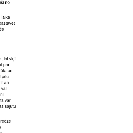
uši no
 laikā
pastāvēt
ēs
 lai viņi
ai par
rūta un
i pēc
r arī
 vai –
rni
ts var
as sajūtu
eredze
n
n