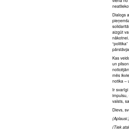
viena no 
neatlieko
Dialogs a
pieņemšan
solidarit
aizgūt va
nākotnei.
“politika
pārstāvj
Kas veido
un pilson
noticējām
mēs ikvie
notika – 
Ir svarīg
impulsu, 
valsts, s
Dievs, sv
(Aplausi.
(Tiek ats