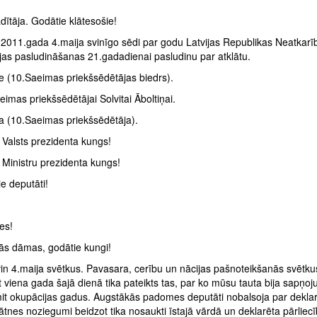
ītāja. Godātie klātesošie!
2011.gada 4.maija svinīgo sēdi par godu Latvijas Republikas Neatkarī
jas pasludināšanas 21.gadadienai pasludinu par atklātu.
 (10.Saeimas priekšsēdētājas biedrs).
imas priekšsēdētājai Solvitai Āboltiņai.
ņa (10.Saeimas priekšsēdētāja).
 Valsts prezidenta kungs!
 Ministru prezidenta kungs!
e deputāti!
es!
ās dāmas, godātie kungi!
vin 4.maija svētkus. Pavasara, cerību un nācijas pašnoteikšanās svētku
 viena gada šajā dienā tika pateikts tas, par ko mūsu tauta bija sapņoju
it okupācijas gadus. Augstākās padomes deputāti nobalsoja par deklar
tnes noziegumi beidzot tika nosaukti īstajā vārdā un deklarēta pārliec