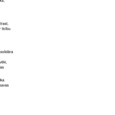
kā,
trast,
 ticību
u
 solidāra
vēki,
Tas
ika
 savas