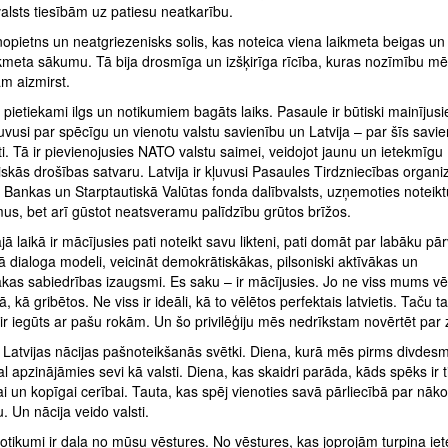
valsts tiesībām uz patiesu neatkarību.
nopietns un neatgriezenisks solis, kas noteica viena laikmeta beigas un
ikmeta sākumu. Tā bija drosmīga un izšķirīga rīcība, kuras nozīmību m
m aizmirst.
s pietiekami ilgs un notikumiem bagāts laiks. Pasaule ir būtiski mainījusi
uvusi par spēcīgu un vienotu valstu savienību un Latvija – par šīs savi
ti. Tā ir pievienojusies NATO valstu saimei, veidojot jaunu un ietekmīgu
iskās drošības satvaru. Latvija ir kļuvusi Pasaules Tirdzniecības organiz
 Bankas un Starptautiskā Valūtas fonda dalībvalsts, uzņemoties noteik
us, bet arī gūstot neatsveramu palīdzību grūtos brīžos.
ajā laikā ir mācījusies pati noteikt savu likteni, pati domāt par labāku pā
ā dialoga modeli, veicināt demokrātiskākas, pilsoniski aktīvākas un
ākas sabiedrības izaugsmi. Es saku – ir mācījusies. Jo ne viss mums vē
ā, kā gribētos. Ne viss ir ideāli, kā to vēlētos perfektais latvietis. Taču t
ir iegūts ar pašu rokām. Un šo privilēģiju mēs nedrīkstam novērtēt par
r Latvijas nācijas pašnoteikšanās svētki. Diena, kurā mēs pirms divdesm
l apzinājāmies sevi kā valsti. Diena, kas skaidri parāda, kāds spēks ir ti
ai un kopīgai cerībai. Tauta, kas spēj vienoties savā pārliecībā par nākot
u. Un nācija veido valsti.
otikumi ir daļa no mūsu vēstures. No vēstures, kas joprojām turpina ie