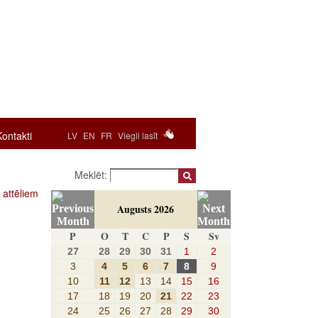
Kontakti
LV
EN
FR
Viegli lasīt
Meklēt:
 attēliem
Augusts 2026
P
O
T
C
P
S
Sv
27
28
29
30
31
1
2
3
4
5
6
7
8
9
10
11
12
13
14
15
16
17
18
19
20
21
22
23
24
25
26
27
28
29
30