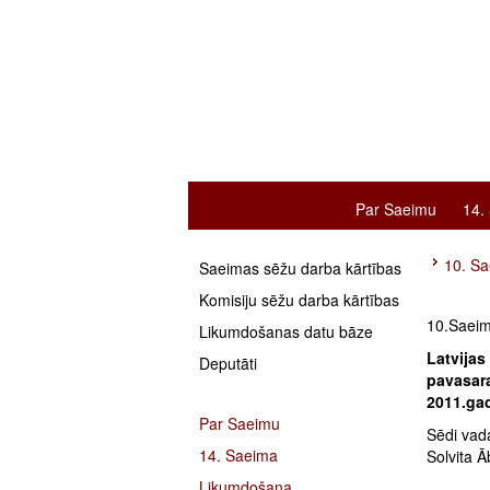
Par Saeimu
14.
10. Sa
Saeimas sēžu darba kārtības
Komisiju sēžu darba kārtības
10.Saeim
Likumdošanas datu bāze
Latvijas
Deputāti
pavasara
2011.gad
Par Saeimu
Sēdi vad
14. Saeima
Solvita Ā
Likumdošana