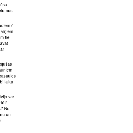
mūsu
ietumus
gadiem?
ī viņiem
em tie
āvāt
par
bijušas
jauniem
 pasaules
bi laika
vija var
rtē?
es? No
anu un
r