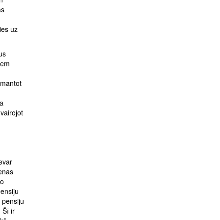
as
ies uz
us
iem
izmantot
a
vairojot
evar
ienas
no
pensiju
o pensiju
Šī ir