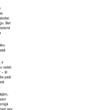
v
as
alodai.
gu. Bet
 šobrīd
a
nāku
gajā
 ir
u valsti.
 – šī
ēs paši
atā
mājām,
visam
ienīgā
ēdzam sev