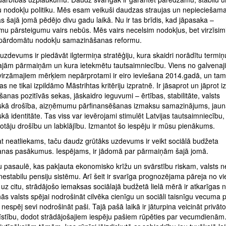
u nodokļu politiku. Mēs esam veikuši daudzas straujas un nepieciešam
 šajā jomā pēdējo divu gadu laikā. Nu ir tas brīdis, kad jāpasaka –
mu pārsteigumu vairs nebūs. Mēs vairs necelsim nodokļus, bet virzīsim
 pārdomātu nodokļu samazināšanas reformu.
uzdevums ir piedāvāt ilgtermiņa stratēģiju, kura skaidri norādītu termiņ
ajām pārmaiņām un kura ietekmētu tautsaimniecību. Viens no galvenaj
zvirzāmajiem mērķiem nepārprotami ir eiro ieviešana 2014.gadā, un tam
as ne tikai izpildāmo Māstrihtas kritēriju izpratnē. Ir jāsaprot un jāprot 
ešanas pozitīvās sekas, jāskaidro ieguvumi – ērtības, stabilitāte, valsts
kā drošība, aizņēmumu pārfinansēšanas izmaksu samazinājums, jaun
ā identitāte. Tas viss var ievērojami stimulēt Latvijas tautsaimniecību, 
votāju drošību un labklājību. Izmantot šo iespēju ir mūsu pienākums.
at neatliekams, taču daudz grūtāks uzdevums ir veikt sociālā budžeta
šanas pasākumus. Iespējams, ir jādomā par pārmaiņām šajā jomā.
 pasaulē, kas pakļauta ekonomisko krīžu un svārstību riskam, valsts n
 nestabilu pensiju sistēmu. Arī šeit ir svarīga prognozējama pāreja no v
uz citu, strādājošo iemaksas sociālajā budžetā lielā mērā ir atkarīgas 
ās valsts spējai nodrošināt cilvēka cienīgu un sociāli taisnīgu vecuma 
 nespēj sevi nodrošināt paši. Tajā pašā laikā ir jāturpina veicināt privāt
īstību, dodot strādājošajiem iespēju pašiem rūpēties par vecumdienām. 