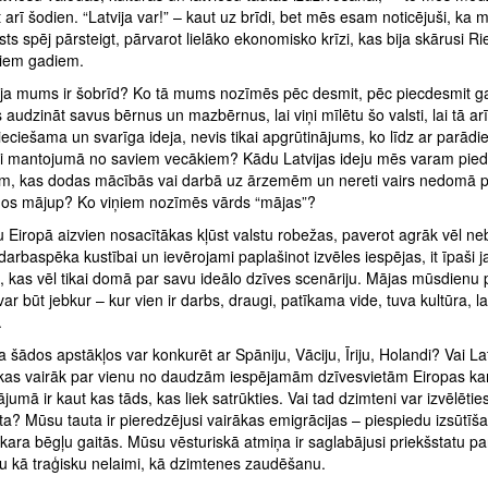
 arī šodien. “Latvija var!” – kaut uz brīdi, bet mēs esam noticējuši, ka 
ts spēj pārsteigt, pārvarot lielāko ekonomisko krīzi, kas bija skārusi R
viem gadiem.
ija mums ir šobrīd? Ko tā mums nozīmēs pēc desmit, pēc piecdesmit 
udzināt savus bērnus un mazbērnus, lai viņi mīlētu šo valsti, lai tā ar
eciešama un svarīga ideja, nevis tikai apgrūtinājums, ko līdz ar parādi
 mantojumā no saviem vecākiem? Kādu Latvijas ideju mēs varam pied
em, kas dodas mācībās vai darbā uz ārzemēm un nereti vairs nedomā 
nos mājup? Ko viņiem nozīmēs vārds “mājas”?
Eiropā aizvien nosacītākas kļūst valstu robežas, paverot agrāk vēl ne
darbaspēka kustībai un ievērojami paplašinot izvēles iespējas, it īpaši 
, kas vēl tikai domā par savu ideālo dzīves scenāriju. Mājas mūsdienu
var būt jebkur – kur vien ir darbs, draugi, patīkama vide, tuva kultūra, la
.
ja šādos apstākļos var konkurēt ar Spāniju, Vāciju, Īriju, Holandi? Vai Lat
 kas vairāk par vienu no daudzām iespējamām dzīvesvietām Eiropas ka
ājumā ir kaut kas tāds, kas liek satrūkties. Vai tad dzimteni var izvēlēti
ta? Mūsu tauta ir pieredzējusi vairākas emigrācijas – piespiedu izsūtīš
ara bēgļu gaitās. Mūsu vēsturiskā atmiņa ir saglabājusi priekšstatu pa
ju kā traģisku nelaimi, kā dzimtenes zaudēšanu.