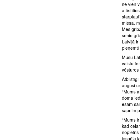
ne vien v
attīstīti
starptaut
miesa, m
Mēs grib
senie gri
Latvijā i
pieņemti 
Mūsu Latv
valstu fo
vēstures 
Atbilstīg
augusi un
“Mums arī
doma ied
esam saim
sapnim p
“Mums ir 
kad cēlām
nopietns 
iespēja l