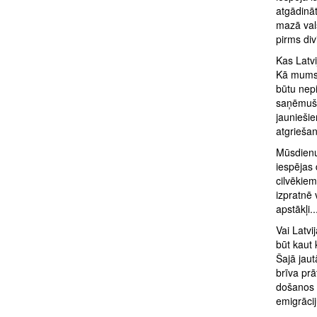
atgādināt
mazā vals
pirms di
Kas Latv
Kā mums a
būtu nepi
saņēmuši
jaunieši
atgrieša
Mūsdienu 
iespējas 
cilvēkiem
izpratnē 
apstākļi..
Vai Latvi
būt kaut
Šajā jaut
brīva prā
došanos k
emigrāci