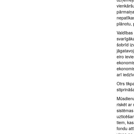
vienkārš
pārmaiņas
nepatīka
plānotu,
Valdības 
svarīgāk
šobrīd i
jāgatavoj
eiro ievi
ekonomis
ekonomisk
arī iedzī
Otrs tikp
stiprinā
Mūsdienu
riskēt ar
sistēmas 
uzticēšan
tiem, kas
fondu att