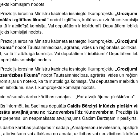
jekts komisijām nodots.
rezidijs ierosina Ministru kabineta iesniegto likumprojektu
„Grozījumi
nālās izglītības likumā”
nodot Izglītības, kultūras un zinātnes komisija
ka tā ir atbildīgā komisija. Vai deputātiem ir iebildumi? Deputātiem iebil
ekts komisijai nodots.
rezidijs ierosina Ministru kabineta iesniegto likumprojektu
„Grozījumi
likumā”
nodot Tautsaimniecības, agrārās, vides un reģionālās politikas 
t, ka tā ir atbildīgā komisija. Vai deputātiem ir iebildumi? Deputātiem i
mprojekts komisijai nodots.
rezidijs ierosina Ministru kabineta iesniegto likumprojektu
„Grozījumi
izsardzības likumā”
nodot Tautsaimniecības, agrārās, vides un reģion
 komisijai un noteikt, ka tā ir atbildīgā komisija. Vai deputātiem ir iebildu
em iebildumu nav. Likumprojekts komisijai nodots.
pie nākamās darba kārtības sadaļas – „Par atvaļinājuma piešķiršanu”.
 jūs informēt, ka Saeimas deputāts
Gaidis Bērziņš ir lūdzis piešķirt 
sātu atvaļinājumu no 12.novembra līdz 18.novembrim.
Prezidijs š
r pieņēmis, un neapmaksāts atvaļinājums Gaidim Bērziņam ir piešķirts.
 darba kārtības jautājums ir sadaļa „Amatpersonu ievēlēšana, apstipr
, atbrīvošana vai atlaišana no amata, uzticības vai neuzticības izteikša