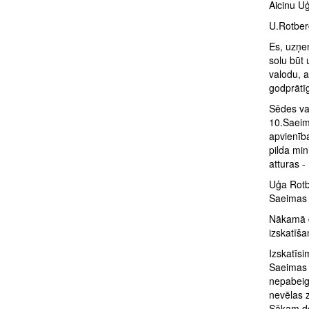
Aicinu Uģ
U.Rotber
Es, uzņe
solu būt 
valodu, a
godprātī
Sēdes va
10.Saeima
apvienīb
pilda mi
atturas 
Uģa Rotb
Saeimas 
Nākamā d
izskatīša
Izskatīsi
Saeimas 
nepabeig
nevēlas z
Sākam d