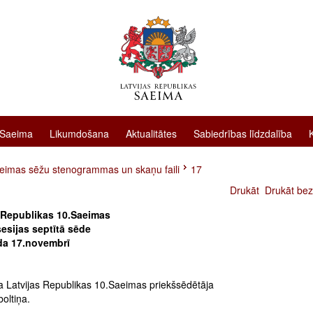
 Saeima
Likumdošana
Aktualitātes
Sabiedrības līdzdalība
eimas sēžu stenogrammas un skaņu faili
17
Drukāt
Drukāt bez
 Republikas 10.Saeimas
esijas septītā sēde
da 17.novembrī
a Latvijas Republikas 10.Saeimas priekšsēdētāja
boltiņa.