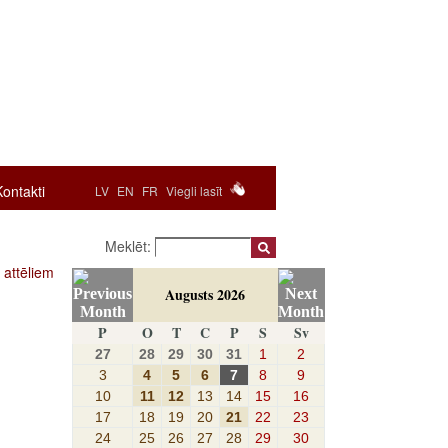
Kontakti
LV
EN
FR
Viegli lasīt
Meklēt:
 attēliem
Augusts 2026
P
O
T
C
P
S
Sv
27
28
29
30
31
1
2
3
4
5
6
7
8
9
10
11
12
13
14
15
16
17
18
19
20
21
22
23
24
25
26
27
28
29
30