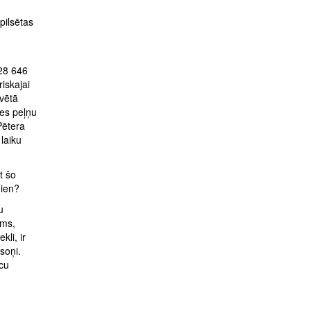
pilsētas
28 646
iskajai
vētā
nes peļņu
Pētera
laiku
t šo
dien?
u
oms,
kli, ir
soņi.
ācu