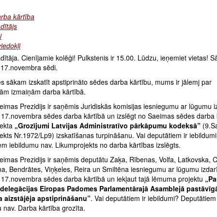
rba kārtība
dītājs
i
viedokļi
ītāja. Cienījamie kolēģi! Pulkstenis ir 15.00. Lūdzu, ieņemiet vietas! 
17.novembra sēdi.
 sākam izskatīt apstiprināto sēdes darba kārtību, mums ir jālemj par
ām izmaiņām darba kārtībā.
imas Prezidijs ir saņēmis Juridiskās komisijas iesniegumu ar lūgumu iz
 17.novembra sēdes darba kārtībā un izslēgt no Saeimas sēdes darba 
jekta
„Grozījumi Latvijas Administratīvo pārkāpumu kodeksā”
(9.S
ekts Nr.1972/Lp9) izskatīšanas turpināšanu. Vai deputātiem ir iebildum
m iebildumu nav. Likumprojekts no darba kārtības izslēgts.
eimas Prezidijs ir saņēmis deputātu Zaķa, Rībenas, Volfa, Latkovska, C
a, Bendrātes, Viņķeles, Reira un Smiltēna iesniegumu ar lūgumu izdarī
 17.novembra sēdes darba kārtībā un iekļaut tajā lēmuma projektu
„Pa
 delegācijas Eiropas Padomes Parlamentārajā Asamblejā pastāvīg
a aizstājēja apstiprināšanu”
. Vai deputātiem ir iebildumi? Deputātiem
 nav. Darba kārtība grozīta.