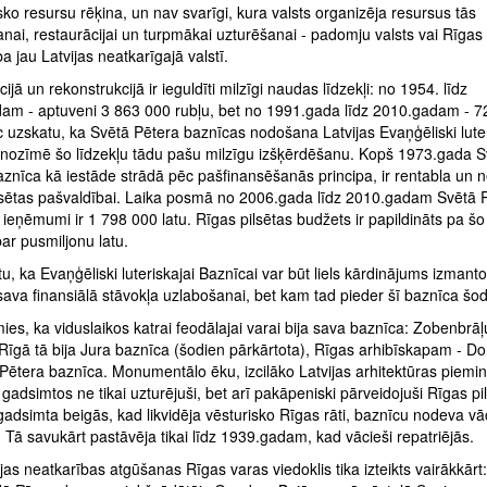
o resursu rēķina, un nav svarīgi, kura valsts organizēja resursus tās
nai, restaurācijai un turpmākai uzturēšanai - padomju valsts vai Rīgas 
a jau Latvijas neatkarīgajā valstī.
ijā un rekonstrukcijā ir ieguldīti milzīgi naudas līdzekļi: no 1954. līdz
am - aptuveni 3 863 000 rubļu, bet no 1991.gada līdz 2010.gadam - 7
ēc uzskatu, ka Svētā Pētera baznīcas nodošana Latvijas Evaņģēliski luter
 nozīmē šo līdzekļu tādu pašu milzīgu izšķērdēšanu. Kopš 1973.gada S
znīca kā iestāde strādā pēc pašfinansēšanās principa, ir rentabla un 
lsētas pašvaldībai. Laika posmā no 2006.gada līdz 2010.gadam Svētā 
ieņēmumi ir 1 798 000 latu. Rīgas pilsētas budžets ir papildināts pa šo 
ar pusmiljonu latu.
u, ka Evaņģēliski luteriskajai Baznīcai var būt liels kārdinājums izmanto
ava finansiālā stāvokļa uzlabošanai, bet kam tad pieder šī baznīca šo
ies, ka viduslaikos katrai feodālajai varai bija sava baznīca: Zobenbrāļ
Rīgā tā bija Jura baznīca (šodien pārkārtota), Rīgas arhibīskapam - D
- Pētera baznīca. Monumentālo ēku, izcilāko Latvijas arhitektūras piemine
 gadsimtos ne tikai uzturējuši, bet arī pakāpeniski pārveidojuši Rīgas pil
gadsimta beigās, kad likvidēja vēsturisko Rīgas rāti, baznīcu nodeva v
 Tā savukārt pastāvēja tikai līdz 1939.gadam, kad vācieši repatriējās.
jas neatkarības atgūšanas Rīgas varas viedoklis tika izteikts vairākkārt: