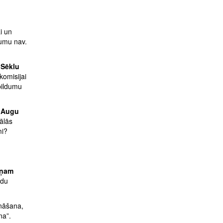
i un
dumu nav.
 Sēklu
komisijai
ebildumu
 Augu
ālās
mi?
viņam
ādu
ināšana,
na”.