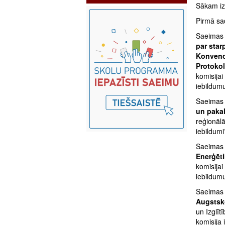
Sākam izs
Pirmā sad
Saeimas P
par star
Konvenci
Protokol
komisijai
iebildumu
Saeimas P
un paka
reģionālā
iebildumi
Saeimas P
Enerģēt
komisijai
iebildumu
Saeimas P
Augstsk
un Izglīt
komisija 