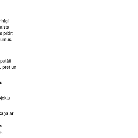
inīgi
alsts
 pildīt
ikumus.
a
putāti
, pret un
tu
ojektu
skaņā ar
ns
s.