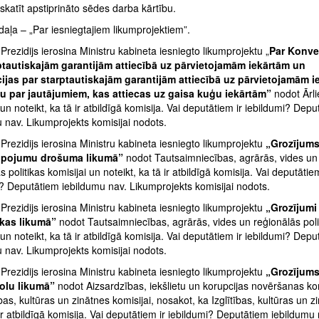
katīt apstiprināto sēdes darba kārtību.
aļa – „Par iesniegtajiem likumprojektiem”.
rezidijs ierosina Ministru kabineta iesniegto likumprojektu „
Par Konve
ptautiskajām garantijām attiecībā uz pārvietojamām iekārtām un
jas par starptautiskajām garantijām attiecībā uz pārvietojamām i
u par jautājumiem, kas attiecas uz gaisa kuģu iekārtām”
nodot Ārli
 un noteikt, ka tā ir atbildīgā komisija. Vai deputātiem ir iebildumi? Dep
 nav. Likumprojekts komisijai nodots.
rezidijs ierosina Ministru kabineta iesniegto likumprojektu
„Grozījums
lpojumu drošuma likumā”
nodot Tautsaimniecības, agrārās, vides un
s politikas komisijai un noteikt, ka tā ir atbildīgā komisija. Vai deputātiem
? Deputātiem iebildumu nav. Likumprojekts komisijai nodots.
rezidijs ierosina Ministru kabineta iesniegto likumprojektu
„Grozījumi
ikas likumā”
nodot Tautsaimniecības, agrārās, vides un reģionālās poli
 un noteikt, ka tā ir atbildīgā komisija. Vai deputātiem ir iebildumi? Dep
 nav. Likumprojekts komisijai nodots.
rezidijs ierosina Ministru kabineta iesniegto likumprojektu
„Grozījum
olu likumā”
nodot Aizsardzības, iekšlietu un korupcijas novēršanas kom
ības, kultūras un zinātnes komisijai, nosakot, ka Izglītības, kultūras un z
ir atbildīgā komisija. Vai deputātiem ir iebildumi? Deputātiem iebildumu 