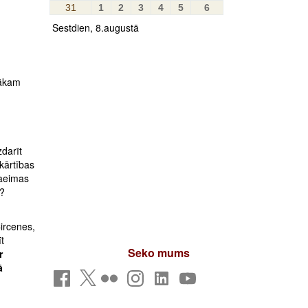
31
1
2
3
4
5
6
Sestdien, 8.augustā
Sākam
darīt
kārtības
aeimas
i?
ircenes,
t
Seko mums
r
ā