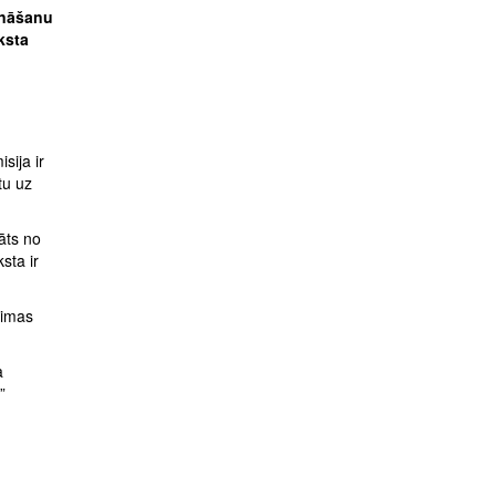
ināšanu
ksta
sija ir
tu uz
āts no
sta ir
eimas
a
”