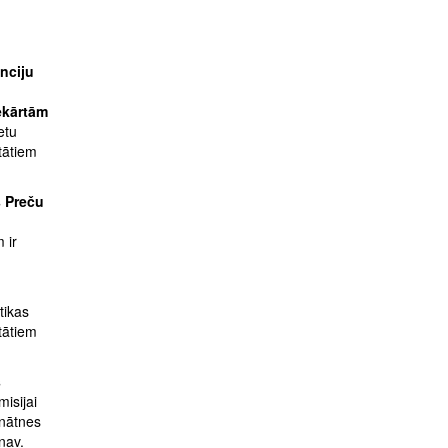
nciju
ekārtām
etu
utātiem
 Preču
 ir
tikas
utātiem
s
isijai
inātnes
nav.