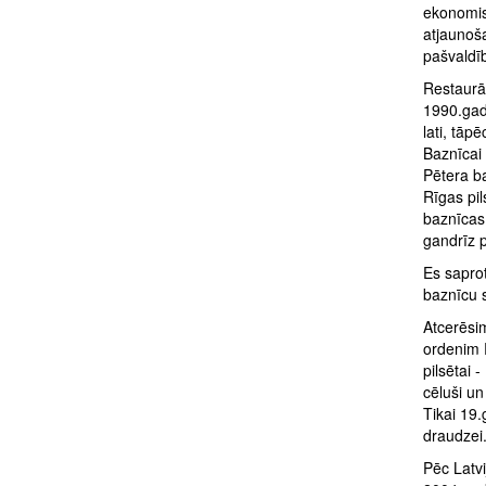
ekonomisk
atjaunoša
pašvaldīb
Restaurāc
1990.gad
lati, tāp
Baznīcai
Pētera ba
Rīgas pi
baznīcas 
gandrīz p
Es saprot
baznīcu s
Atcerēsim
ordenim 
pilsētai 
cēluši un
Tikai 19.
draudzei.
Pēc Latvi