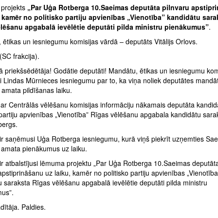
projekts
„Par Uģa Rotberga 10.Saeimas deputāta pilnvaru apstipr
, kamēr no politisko partiju apvienības „Vienotība” kandidātu sara
lēšanu apgabalā ievēlētie deputāti pilda ministru pienākumus”
.
ētikas un iesniegumu komisijas vārdā – deputāts Vitālijs Orlovs.
(SC frakcija).
 priekšsēdētāja! Godātie deputāti! Mandātu, ētikas un iesniegumu komi
 Lindas Mūrnieces iesniegumu par to, ka viņa noliek deputātes mandā
 amata pildīšanas laiku.
ar Centrālās vēlēšanu komisijas informāciju nākamais deputāta kandid
 partiju apvienības „Vienotība” Rīgas vēlēšanu apgabala kandidātu sarak
bergs.
 ir saņēmusi Uģa Rotberga iesniegumu, kurā viņš piekrīt uzņemties Sa
 amata pienākumus uz laiku.
 ir atbalstījusi lēmuma projektu „Par Uģa Rotberga 10.Saeimas deputāt
apstiprināšanu uz laiku, kamēr no politisko partiju apvienības „Vienotība
 saraksta Rīgas vēlēšanu apgabalā ievēlētie deputāti pilda ministru
us”.
ītāja. Paldies.