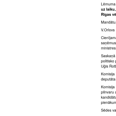
Lēmuma 
uz laiku
Rīgas vē
Mandātu, 
V.Orlovs 
Cienījamā
saņēmusi
ministres
Saskaņā 
politisko
Uģis Rot
Komisija
deputāta
Komisija
pilnvaru 
kandidātu
pienākum
Sēdes vad