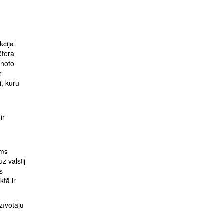
kcija
ētera
enoto
r
i, kuru
ir
ums
z valstij
s
ktā ir
zīvotāju