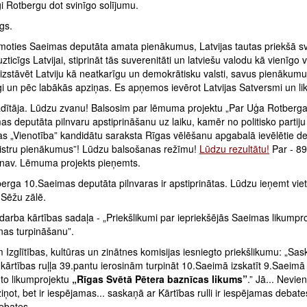
i Rotbergu dot svinīgo solījumu.
gs.
moties Saeimas deputāta amata pienākumus, Latvijas tautas priekšā sv
uzticīgs Latvijai, stiprināt tās suverenitāti un latviešu valodu kā vienīgo v
izstāvēt Latviju kā neatkarīgu un demokrātisku valsti, savus pienākumus
gi un pēc labākās apziņas. Es apņemos ievērot Latvijas Satversmi un l
dītāja. Lūdzu zvanu! Balsosim par lēmuma projektu „Par Uģa Rotberg
s deputāta pilnvaru apstiprināšanu uz laiku, kamēr no politisko partiju
as „Vienotība” kandidātu saraksta Rīgas vēlēšanu apgabalā ievēlētie de
nistru pienākumus”! Lūdzu balsošanas režīmu!
Lūdzu rezultātu!
Par - 89
- nav. Lēmuma projekts pieņemts.
erga 10.Saeimas deputāta pilnvaras ir apstiprinātas. Lūdzu ieņemt vie
Sēžu zālē.
arba kārtības sadaļa - „Priekšlikumi par iepriekšējās Saeimas likumpr
nas turpināšanu”.
m Izglītības, kultūras un zinātnes komisijas iesniegto priekšlikumu: „Sa
kārtības ruļļa 39.pantu ierosinām turpināt 10.Saeimā izskatīt 9.Saeimā
to likumprojektu
„Rīgas Svētā Pētera baznīcas likums”
.” Jā... Nevie
iņot, bet ir iespējamas... saskaņā ar Kārtības rulli ir iespējamas debate
ebates.