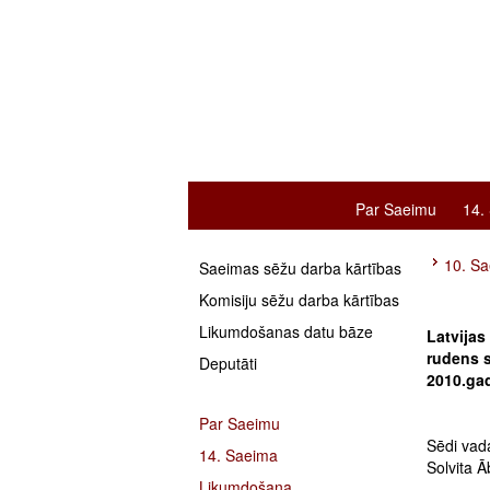
Par Saeimu
14.
10. Sa
Saeimas sēžu darba kārtības
Komisiju sēžu darba kārtības
Likumdošanas datu bāze
Latvijas
rudens s
Deputāti
2010.ga
Par Saeimu
Sēdi vad
14. Saeima
Solvita Ā
Likumdošana