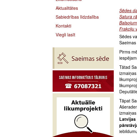
Aktualitātes
Sēdes da
Satura rā
Sabiedrības līdzdalība
Balsojum
Kontakti
Frakciju 
Viegli lasīt
Sēdes vad
Saeimas 
Pirms mēs
iespējam
Tātad Sae
izmaiņas
likumpro
likumproj
Deputātie
Tāpat Sa
Ašeraden
izmaiņas
Latvijas
pārstāvj
iebildumu