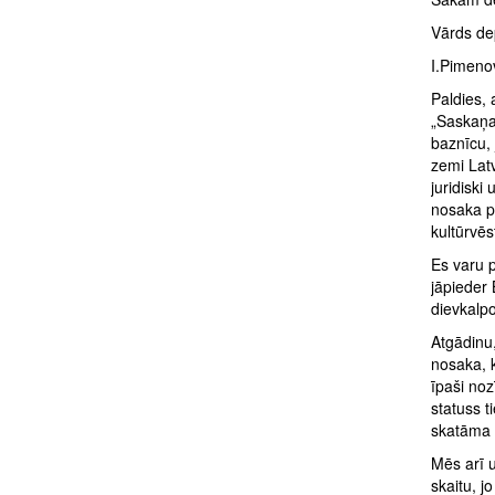
Vārds d
I.Pimenov
Paldies, 
„Saskaņas
baznīcu,
zemi Latv
juridiski
nosaka pa
kultūrvēs
Es varu p
jāpieder 
dievkalpo
Atgādinu
nosaka, k
īpaši noz
statuss t
skatāma k
Mēs arī u
skaitu, j