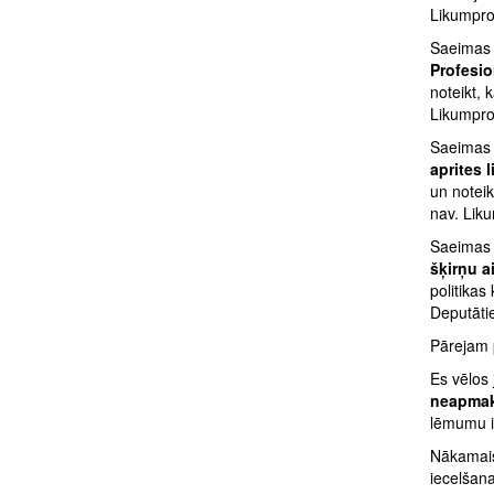
Likumpro
Saeimas P
Profesio
noteikt, 
Likumproj
Saeimas P
aprites 
un noteik
nav. Liku
Saeimas P
šķirņu a
politikas
Deputāti
Pārejam 
Es vēlos
neapmak
lēmumu i
Nākamais
iecelšana