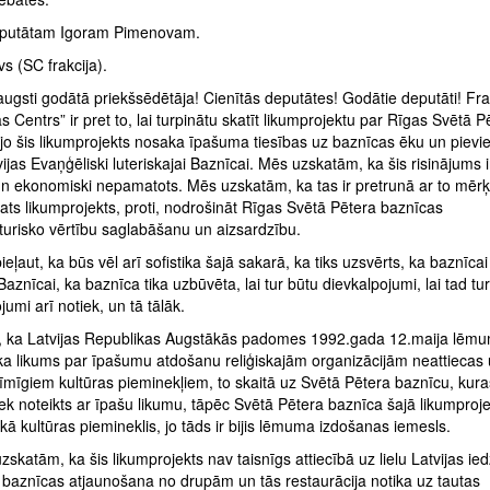
eputātam Igoram Pimenovam.
s (SC frakcija).
augsti godātā priekšsēdētāja! Cienītās deputātes! Godātie deputāti! Fra
 Centrs” ir pret to, lai turpinātu skatīt likumprojektu par Rīgas Svētā P
 jo šis likumprojekts nosaka īpašuma tiesības uz baznīcas ēku un pievi
ijas Evaņģēliski luteriskajai Baznīcai. Mēs uzskatām, ka šis risinājums i
 un ekonomiski nepamatots. Mēs uzskatām, ka tas ir pretrunā ar to mērķ
ts likumprojekts, proti, nodrošināt Rīgas Svētā Pētera baznīcas
turisko vērtību saglabāšanu un aizsardzību.
ieļaut, ka būs vēl arī sofistika šajā sakarā, ka tiks uzsvērts, ka baznīcai 
Baznīcai, ka baznīca tika uzbūvēta, lai tur būtu dievkalpojumi, lai tad tur
jumi arī notiek, un tā tālāk.
, ka Latvijas Republikas Augstākās padomes 1992.gada 12.maija lēm
a likums par īpašumu atdošanu reliģiskajām organizācijām neattiecas u
īmīgiem kultūras pieminekļiem, to skaitā uz Svētā Pētera baznīcu, kura
iek noteikts ar īpašu likumu, tāpēc Svētā Pētera baznīca šajā likumproje
ā kultūras piemineklis, jo tāds ir bijis lēmuma izdošanas iemesls.
zskatām, ka šis likumprojekts nav taisnīgs attiecībā uz lielu Latvijas ied
o baznīcas atjaunošana no drupām un tās restaurācija notika uz tautas