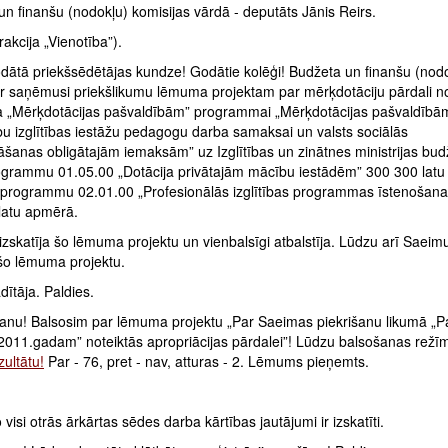
n finanšu (nodokļu) komisijas vārdā - deputāts Jānis Reirs.
frakcija „Vienotība”).
odātā priekšsēdētājas kundze! Godātie kolēģi! Budžeta un finanšu (nod
 ir saņēmusi priekšlikumu lēmuma projektam par mērķdotāciju pārdali n
a „Mērķdotācijas pašvaldībām” programmai „Mērķdotācijas pašvaldībā
bu izglītības iestāžu pedagogu darba samaksai un valsts sociālās
āšanas obligātajām iemaksām” uz Izglītības un zinātnes ministrijas bud
grammu 01.05.00 „Dotācija privātajām mācību iestādēm” 300 300 lat
programmu 02.01.00 „Profesionālās izglītības programmas īstenošana
latu apmērā.
izskatīja šo lēmuma projektu un vienbalsīgi atbalstīja. Lūdzu arī Saeim
 šo lēmuma projektu.
ītāja. Paldies.
anu! Balsosim par lēmuma projektu „Par Saeimas piekrišanu likumā „Pa
2011.gadam” noteiktās apropriācijas pārdalei”! Lūdzu balsošanas režī
ultātu!
Par - 76, pret - nav, atturas - 2. Lēmums pieņemts.
o visi otrās ārkārtas sēdes darba kārtības jautājumi ir izskatīti.