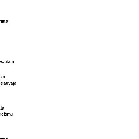
imas
eputāta
mas
tratīvajā
āta
 režīmu!
imas