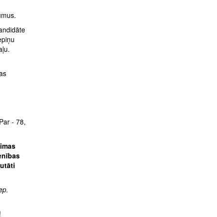
u
kumus.
andidāte
epiņu
aļu.
as
Par - 78,
eimas
enības
utāti
ep.
!