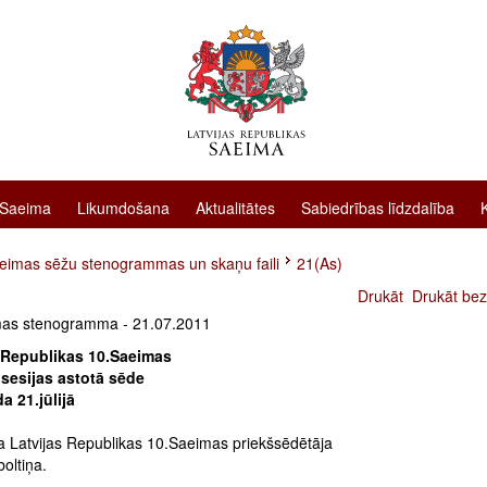
 Saeima
Likumdošana
Aktualitātes
Sabiedrības līdzdalība
eimas sēžu stenogrammas un skaņu faili
21(As)
Drukāt
Drukāt bez
as stenogramma - 21.07.2011
 Republikas 10.Saeimas
 sesijas astotā sēde
a 21.jūlijā
a Latvijas Republikas 10.Saeimas priekšsēdētāja
boltiņa.