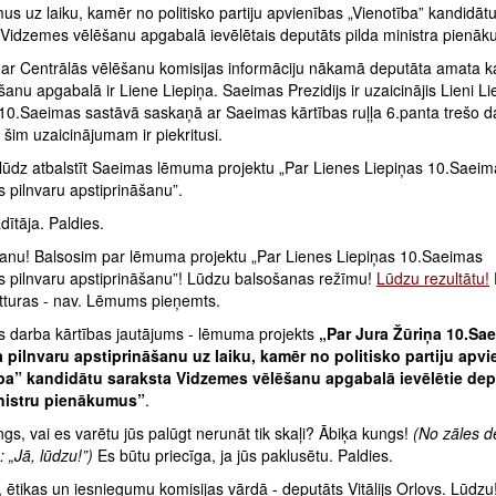
s uz laiku, kamēr no politisko partiju apvienības „Vienotība” kandidāt
 Vidzemes vēlēšanu apgabalā ievēlētais deputāts pilda ministra pienā
ar Centrālās vēlēšanu komisijas informāciju nākamā deputāta amata k
šanu apgabalā ir Liene Liepiņa. Saeimas Prezidijs ir uzaicinājis Lieni Li
 10.Saeimas sastāvā saskaņā ar Saeimas kārtības ruļļa 6.panta trešo d
šim uzaicinājumam ir piekritusi.
 lūdz atbalstīt Saeimas lēmuma projektu „Par Lienes Liepiņas 10.Saeim
 pilnvaru apstiprināšanu”.
ītāja. Paldies.
anu! Balsosim par lēmuma projektu „Par Lienes Liepiņas 10.Saeimas
s pilnvaru apstiprināšanu”! Lūdzu balsošanas režīmu!
Lūdzu rezultātu!
atturas - nav. Lēmums pieņemts.
 darba kārtības jautājums - lēmuma projekts
„Par Jura Žūriņa 10.Sa
 pilnvaru apstiprināšanu uz laiku, kamēr no politisko partiju apvi
ba” kandidātu saraksta Vidzemes vēlēšanu apgabalā ievēlētie dep
inistru pienākumus”
.
gs, vai es varētu jūs palūgt nerunāt tik skaļi? Ābiķa kungs!
(No zāles d
: „Jā, lūdzu!”)
Es būtu priecīga, ja jūs paklusētu. Paldies.
ētikas un iesniegumu komisijas vārdā - deputāts Vitālijs Orlovs. Lūdzu