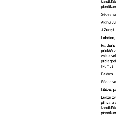
kandidātu
pienākum
Sēdes vad
Aicinu Ju
J.Žūriņš.
Labdien,
Es, Juri
priekšā z
valsts va
pildīt go
likumus.
Paldies.
Sēdes vad
Lūdzu, pa
Lūdzu zv
pilnvaru 
kandidātu
pienākum