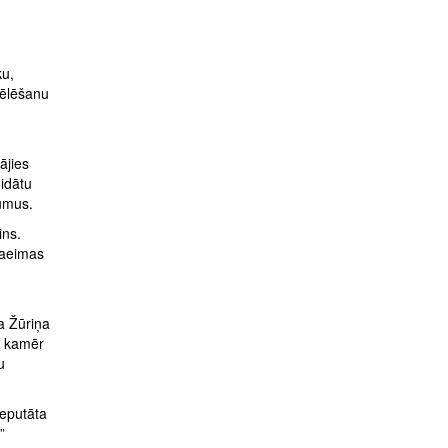
ku,
vēlēšanu
ājies
didātu
kumus.
ins.
Saeimas
a Žūriņa
, kamēr
u
deputāta
”