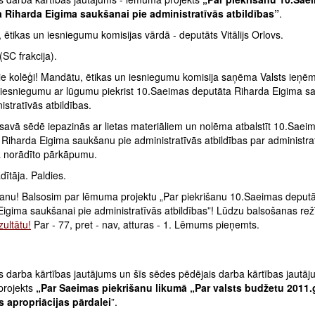
 Riharda Eigima saukšanai pie administratīvās atbildības”
.
ētikas un iesniegumu komisijas vārdā - deputāts Vitālijs Orlovs.
(SC frakcija).
ie kolēģi! Mandātu, ētikas un iesniegumu komisija saņēma Valsts ieņ
 iesniegumu ar lūgumu piekrist 10.Saeimas deputāta Riharda Eigima s
istratīvās atbildības.
savā sēdē iepazinās ar lietas materiāliem un nolēma atbalstīt 10.Saei
Riharda Eigima saukšanu pie administratīvās atbildības par administra
ā norādīto pārkāpumu.
ītāja. Paldies.
anu! Balsosim par lēmuma projektu „Par piekrišanu 10.Saeimas deput
Eigima saukšanai pie administratīvās atbildības”! Lūdzu balsošanas re
ultātu!
Par - 77, pret - nav, atturas - 1. Lēmums pieņemts.
 darba kārtības jautājums un šīs sēdes pēdējais darba kārtības jautāj
projekts
„Par Saeimas piekrišanu likumā „Par valsts budžetu 2011
s apropriācijas pārdalei
”.