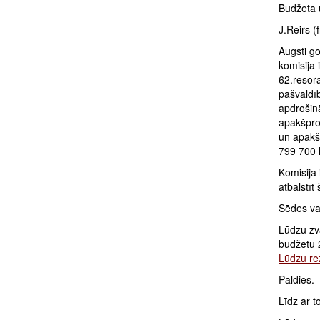
Budžeta u
J.Reirs (
Augsti g
komisija
62.resor
pašvaldī
apdrošin
apakšpro
un apakš
799 700 
Komisija 
atbalstīt
Sēdes vad
Lūdzu zv
budžetu 
Lūdzu rez
Paldies.
Līdz ar t