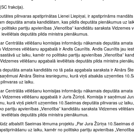
(SC frakcija).
utātes pilnvaras apstiprinātas Lienei Liepiņai, ir apstiprināms mandāts
m deputāta amata kandidātam, kas pildīs deputāta pienākumus uz lai
 politisko partiju apvienības „Vienotība” kandidātu saraksta Vidzemes 
ievēlētais deputāts pilda ministra pienākumus.
ar Centrālās vēlēšanu komisijas informāciju nākamais deputāta amata
 Vidzemes vēlēšanu apgabalā ir Andis Caunītis. Andis Caunītis jau iest
astāvā uz laiku, kamēr no politisko partiju apvienības „Vienotība” kan
 Vidzemes vēlēšanu apgabalā ievēlētais deputāts pilda ministra pienā
 deputāta amata kandidāts no tā paša apgabala saraksta ir Ainārs Šte
 saņēmusi Aināra Šteina iesniegumu, kurā viņš atsakās uzņemties 10.
pilnvaras uz laiku.
ar Centrālās vēlēšanu komisijas informāciju nākamais deputāta amata
s Vidzemes vēlēšanu apgabalā ir Juris Žūriņš. Komisija ir saņēmusi Jur
mu, kurā viņš piekrīt uzņemties 10.Saeimas deputāta pilnvaras uz laiku
sko partiju apvienības „Vienotība” kandidātu saraksta Vidzemes vēlēšan
ievēlētais deputāts pilda ministra pienākumus.
 lūdz atbalstīt Saeimas lēmuma projektu „Par Jura Žūriņa 10.Saeimas 
apstiprināšanu uz laiku, kamēr no politisko partiju apvienības „Vienotība