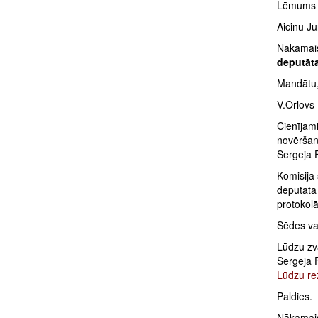
Lēmums 
Aicinu Ju
Nākamais
deputāta
Mandātu, 
V.Orlovs 
Cienījam
novēršan
Sergeja F
Komisija 
deputāta 
protokol
Sēdes vad
Lūdzu zv
Sergeja 
Lūdzu rez
Paldies.
Nākamais