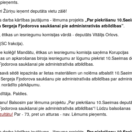
pieņemts.
ri Žūriņu ieņemt deputāta vietu zālē!
 darba kārtības jautājums - lēmuma projekts
„Par piekrišanu 10.Sae
 Sergeja Fjodorova saukšanai pie administratīvās atbildības”
.
ētikas un iesniegumu komisijas vārdā - deputāts Vitālijs Orlovs.
(SC frakcija).
ie kolēģi! Mandātu, ētikas un iesniegumu komisija saņēma Korupcijas
as un apkarošanas biroja iesniegumu ar lūgumu piekrist 10.Saeimas d
jodorova saukšanai pie administratīvās atbildības.
savā sēdē iepazinās ar lietas materiāliem un nolēma atbalstīt 10.Saei
Sergeja Fjodorova saukšanu pie administratīvās atbildības par adminis
ā norādīto pārkāpumu.
ītāja. Paldies.
anu! Balsosim par lēmuma projektu „Par piekrišanu 10.Saeimas deput
Fjodorova saukšanai pie administratīvās atbildības”! Lūdzu balsošanas
ultātu!
Par - 73, pret un atturas - nav. Lēmums pieņemts.
 darba kārtības jautājums - lēmuma projekts
„Par piekrišanu 10.Sae