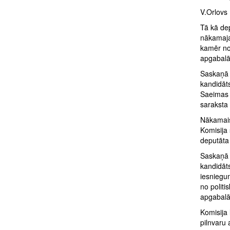
V.Orlovs 
Tā kā dep
nākamaja
kamēr no
apgabalā 
Saskaņā 
kandidāts
Saeimas s
saraksta
Nākamais
Komisija
deputāta 
Saskaņā 
kandidāt
iesniegu
no politi
apgabalā 
Komisija
pilnvaru 