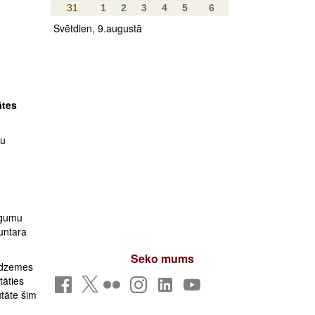
31
1
2
3
4
5
6
Svētdien, 9.augustā
ātes
mu
egumu
Guntara
Seko mums
Vidzemes
tāties
tāte šim