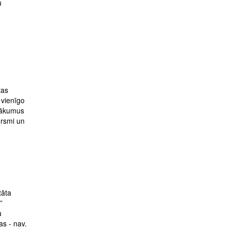
u
tas
ā vienīgo
enākumus
ersmi un
tāta
”
u
as - nav.