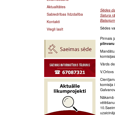
Aktualitātes
Sēdes da
Sabiedrības līdzdalība
Satura rā
Balsojum
Kontakti
Sēdes vad
Viegli lasīt
Pirmais 
pilnvaru
Mandātu,
komisijas
Vārds de
V.Orlovs 
Cienījam
komisija 
Galvanov
Nākamā d
vēlēšanu 
10.Saeim
uzaicināj