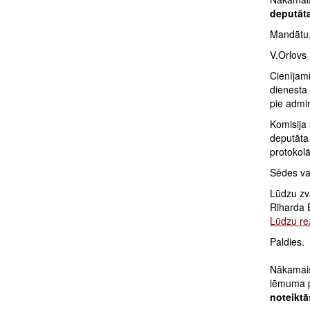
deputāta
Mandātu, 
V.Orlovs 
Cienījam
dienesta
pie admin
Komisija 
deputāta 
protokol
Sēdes vad
Lūdzu zv
Riharda 
Lūdzu rez
Paldies.
Nākamais
lēmuma 
noteiktā