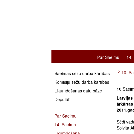
Par Saeimu
14.
10. Sa
Saeimas sēžu darba kārtības
Komisiju sēžu darba kārtības
10.Saeim
Likumdošanas datu bāze
Latvijas
Deputāti
ārkārtas
2011.gad
Par Saeimu
Sēdi vad
14. Saeima
Solvita Ā
Likumdošana