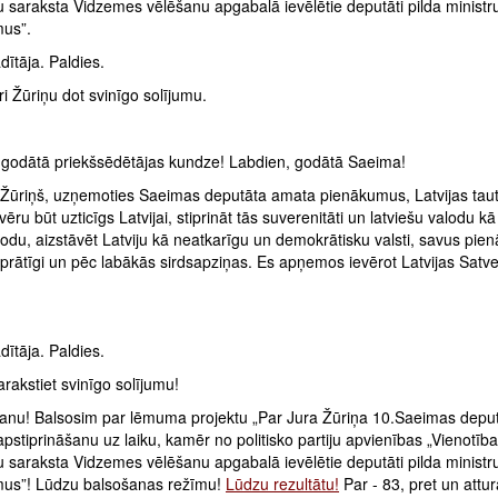
 saraksta Vidzemes vēlēšanu apgabalā ievēlētie deputāti pilda ministr
us”.
ītāja. Paldies.
ri Žūriņu dot svinīgo solījumu.
 godātā priekšsēdētājas kundze! Labdien, godātā Saeima!
s Žūriņš, uzņemoties Saeimas deputāta amata pienākumus, Latvijas tau
vēru būt uzticīgs Latvijai, stiprināt tās suverenitāti un latviešu valodu k
lodu, aizstāvēt Latviju kā neatkarīgu un demokrātisku valsti, savus pi
dprātīgi un pēc labākās sirdsapziņas. Es apņemos ievērot Latvijas Satv
ītāja. Paldies.
rakstiet svinīgo solījumu!
anu! Balsosim par lēmuma projektu „Par Jura Žūriņa 10.Saeimas depu
apstiprināšanu uz laiku, kamēr no politisko partiju apvienības „Vienotība
 saraksta Vidzemes vēlēšanu apgabalā ievēlētie deputāti pilda ministr
us”! Lūdzu balsošanas režīmu!
Lūdzu rezultātu!
Par - 83, pret un attur