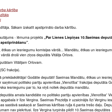
rba kārtība
dītājs
i
ītāja. Sākam izskatīt apstiprināto darba kārtību.
jautājums - lēmuma projekts
„Par Lienes Liepiņas 10.Saeimas deput
 apstiprināšanu”
.
 ētikas un iesniegumu komisijas vārdā... Mandātu, ētikas un iesniegu
 vārdā droši vien ziņos deputāts Vitālijs Orlovs.
putātam Vitālijam Orlovam.
(SC frakcija).
ā priekšsēdētāja! Godātie deputāti! Saeimas Mandātu, ētikas un iesni
ir saņēmusi politisko partiju apvienības „Vienotība” frakcijas deputāta 
ska iesniegumu par to, ka viņš noliek deputāta mandātu.
eputāta amata kandidāte no politisko partiju apvienības „Vienotība” 
apgabala ir Ilze Vergina. Saeimas Prezidijs ir uzaicinājis Ilzi Verginu ies
as sastāvā saskaņā ar Saeimas kārtības ruļļa 6.panta trešo daļu. Depu
umam nav piekritusi. Ilze Vergina turpinās pildīt 10.Saeimas deputātes