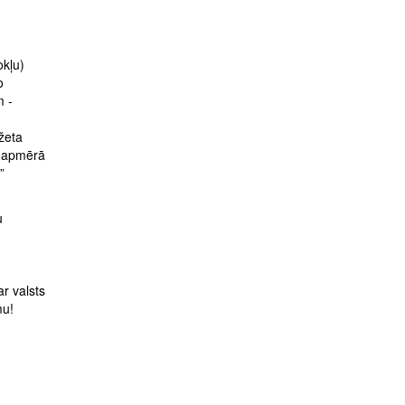
okļu)
o
m -
žeta
u apmērā
”
u
r valsts
mu!