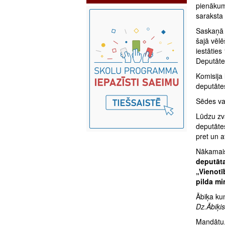
pienākumu
saraksta
Saskaņā 
šajā vēlē
iestāties
Deputāte 
Komisija
deputātes
Sēdes vad
Lūdzu zv
deputāte
pret un 
Nākamais
deputāta
„Vienotī
pilda m
Ābiķa kun
Dz.Ābiķis
Mandātu, 