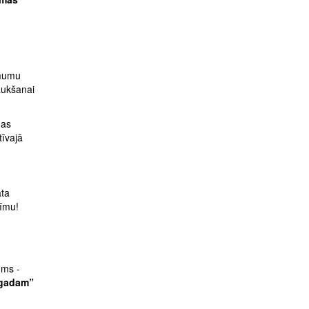
ēmumu
aukšanai
mas
tīvajā
āta
žīmu!
ums -
.gadam”