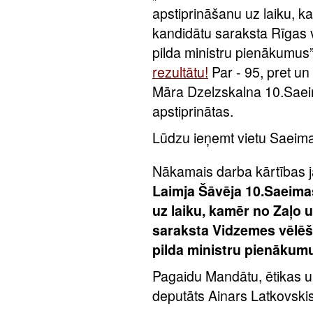
apstiprināšanu uz laiku, 
kandidātu saraksta Rīgas 
pilda ministru pienākumus
rezultātu!
Par - 95, pret un
Māra Dzelzskalna 10.Saeim
apstiprinātas.
Lūdzu ieņemt vietu Saeima
Nākamais darba kārtības 
Laimja Šāvēja 10.Saeima
uz laiku, kamēr no Zaļo
saraksta Vidzemes vēlēš
pilda ministru pienākum
Pagaidu Mandātu, ētikas u
deputāts Ainars Latkovskis