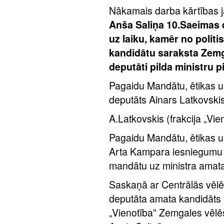
Nākamais darba kārtības 
Anša Saliņa 10.Saeimas 
uz laiku, kamēr no politi
kandidātu saraksta Zemg
deputāti pilda ministru
Pagaidu Mandātu, ētikas u
deputāts Ainars Latkovskis
A.Latkovskis (frakcija „Vie
Pagaidu Mandātu, ētikas u
Arta Kampara iesniegumu p
mandātu uz ministra amata 
Saskaņā ar Centrālās vēlē
deputāta amata kandidāts n
„Vienotība” Zemgales vēlē