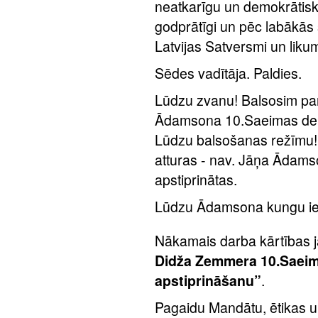
neatkarīgu un demokrātisku
godprātīgi un pēc labākās
Latvijas Satversmi un liku
Sēdes vadītāja. Paldies.
Lūdzu zvanu! Balsosim pa
Ādamsona 10.Saeimas depu
Lūdzu balsošanas režīmu
atturas - nav. Jāņa Ādams
apstiprinātas.
Lūdzu Ādamsona kungu ieņ
Nākamais darba kārtības 
Didža Zemmera 10.Saeim
apstiprināšanu”
.
Pagaidu Mandātu, ētikas u