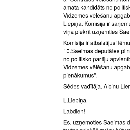
amata kandidāts no politis
Vidzemes vēlēšanu apgabal
Liepiņa. Komisija ir saņēm
viņa piekrīt uzņemties Sa
Komisija ir atbalstījusi lē
10.Saeimas deputātes piln
no politisko partiju apvien
Vidzemes vēlēšanu apgabalā
pienākumus”.
Sēdes vadītāja. Aicinu Lien
L.Liepiņa.
Labdien!
Es, uzņemoties Saeimas d