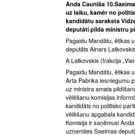
Anda Caunīša 10.Saeimas
uz laiku, kamēr no politi
kandidātu saraksta Vidz
deputāti pilda ministru
Pagaidu Mandātu, ētikas u
deputāts Ainars Latkovskis
A.Latkovskis (frakcija „Vie
Pagaidu Mandātu, ētikas u
Arta Pabrika iesniegumu pa
uz ministra amata pildīšan
vēlēšanu komisijas inform
kandidāts no politisko par
vēlēšanu apgabala kandidāt
Komisija ir saņēmusi Anda
uzņemties Saeimas deputā