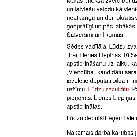
tautas priekšā zvēru būt uzt
un latviešu valodu kā vienī
neatkarīgu un demokrātisku
godprātīgi un pēc labākās
Satversmi un likumus.
Sēdes vadītāja. Lūdzu zva
„Par Lienes Liepiņas 10.S
apstiprināšanu uz laiku, ka
„Vienotība” kandidātu sa
ievēlētie deputāti pilda m
režīmu!
Lūdzu rezultātu!
Pa
pieņemts. Lienes Liepiņas
apstiprinātas.
Lūdzu deputāti ieņemt vie
Nākamais darba kārtības 