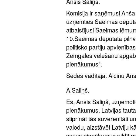
Ansis Saliņš.
Komisija ir saņēmusi Anša 
uzņemties Saeimas deputāt
atbalstījusi Saeimas lēmu
10.Saeimas deputāta pilnv
politisko partiju apvienība
Zemgales vēlēšanu apgabalā
pienākumus”.
Sēdes vadītāja. Aicinu Ansi
A.Saliņš.
Es, Ansis Saliņš, uzņemo
pienākumus, Latvijas tautas
stiprināt tās suverenitāti u
valodu, aizstāvēt Latviju k
savus pienākumus pildīt g