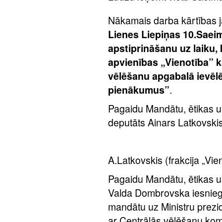
Nākamais darba kārtības 
Lienes Liepiņas 10.Saei
apstiprināšanu uz laiku, 
apvienības „Vienotība” 
vēlēšanu apgabalā ievēlē
pienākumus”
.
Pagaidu Mandātu, ētikas u
deputāts Ainars Latkovskis
A.Latkovskis (frakcija „Vie
Pagaidu Mandātu, ētikas u
Valda Dombrovska iesniegu
mandātu uz Ministru prezi
ar Centrālās vēlēšanu kom