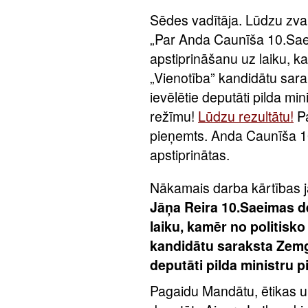
Sēdes vadītāja. Lūdzu zva
„Par Anda Caunīša 10.Sae
apstiprināšanu uz laiku, ka
„Vienotība” kandidātu sa
ievēlētie deputāti pilda m
režīmu!
Lūdzu rezultātu!
Pa
pieņemts. Anda Caunīša 10
apstiprinātas.
Nākamais darba kārtības 
Jāņa Reira 10.Saeimas d
laiku, kamēr no politisko
kandidātu saraksta Zemg
deputāti pilda ministru
Pagaidu Mandātu, ētikas u