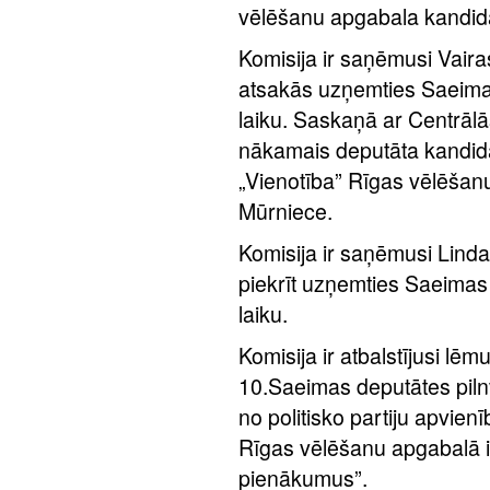
vēlēšanu apgabala kandidā
Komisija ir saņēmusi Vair
atsakās uzņemties Saeim
laiku. Saskaņā ar Centrālā
nākamais deputāta kandidāt
„Vienotība” Rīgas vēlēšan
Mūrniece.
Komisija ir saņēmusi Lind
piekrīt uzņemties Saeima
laiku.
Komisija ir atbalstījusi l
10.Saeimas deputātes piln
no politisko partiju apvien
Rīgas vēlēšanu apgabalā ie
pienākumus”.