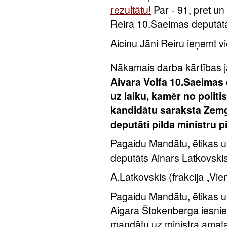
rezultātu!
Par - 91, pret u
Reira 10.Saeimas deputāta 
Aicinu Jāni Reiru ieņemt v
Nākamais darba kārtības 
Aivara Volfa 10.Saeimas
uz laiku, kamēr no politi
kandidātu saraksta Zemg
deputāti pilda ministru
Pagaidu Mandātu, ētikas u
deputāts Ainars Latkovskis
A.Latkovskis (frakcija „Vie
Pagaidu Mandātu, ētikas u
Aigara Štokenberga iesnie
mandātu uz ministra amata