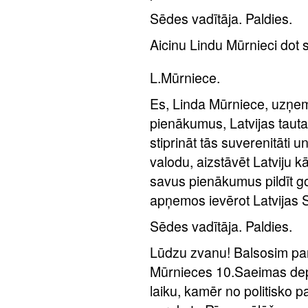
Sēdes vadītāja. Paldies.
Aicinu Lindu Mūrnieci dot s
L.Mūrniece.
Es, Linda Mūrniece, uzņe
pienākumus, Latvijas tautas
stiprināt tās suverenitāti u
valodu, aizstāvēt Latviju k
savus pienākumus pildīt g
apņemos ievērot Latvijas 
Sēdes vadītāja. Paldies.
Lūdzu zvanu! Balsosim pa
Mūrnieces 10.Saeimas depu
laiku, kamēr no politisko p