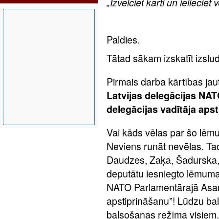
„Izvelciet karti un ielieciet 
Paldies.
Tātad sākam izskatīt izslu
Pirmais darba kārtības ja
Latvijas delegācijas NA
delegācijas vadītāja aps
Vai kāds vēlas par šo lēm
Neviens runāt nevēlas. Ta
Daudzes, Zaķa, Šadurska, 
deputātu iesniegto lēmuma 
NATO Parlamentārajā Asamb
apstiprināšanu”! Lūdzu ba
balsošanas režīma visiem.