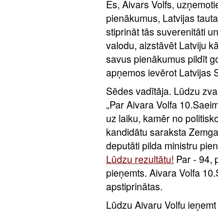
Es, Aivars Volfs, uzņemot
pienākumus, Latvijas tautas
stiprināt tās suverenitāti u
valodu, aizstāvēt Latviju k
savus pienākumus pildīt g
apņemos ievērot Latvijas 
Sēdes vadītāja. Lūdzu zva
„Par Aivara Volfa 10.Saei
uz laiku, kamēr no politisk
kandidātu saraksta Zemgal
deputāti pilda ministru p
Lūdzu rezultātu!
Par - 94, 
pieņemts. Aivara Volfa 10.
apstiprinātas.
Lūdzu Aivaru Volfu ieņemt 