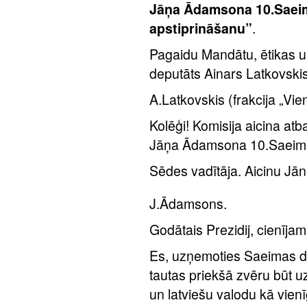
Jāņa Ādamsona 10.Saeim
apstiprināšanu”
.
Pagaidu Mandātu, ētikas u
deputāts Ainars Latkovskis
A.Latkovskis (frakcija „Vie
Kolēģi! Komisija aicina at
Jāņa Ādamsona 10.Saeimas
Sēdes vadītāja. Aicinu Jān
J.Ādamsons.
Godātais Prezidij, cienījam
Es, uzņemoties Saeimas d
tautas priekšā zvēru būt uzt
un latviešu valodu kā vienī