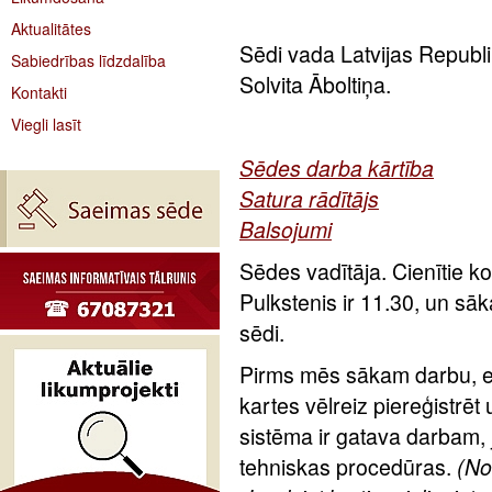
Aktualitātes
Sēdi vada Latvijas Republ
Sabiedrības līdzdalība
Solvita Āboltiņa.
Kontakti
Viegli lasīt
Sēdes darba kārtība
Satura rādītājs
Balsojumi
Sēdes vadītāja. Cienītie ko
Pulkstenis ir 11.30, un s
sēdi.
Pirms mēs sākam darbu, es
kartes vēlreiz piereģistrēt
sistēma ir gatava darbam, j
tehniskas procedūras.
(No