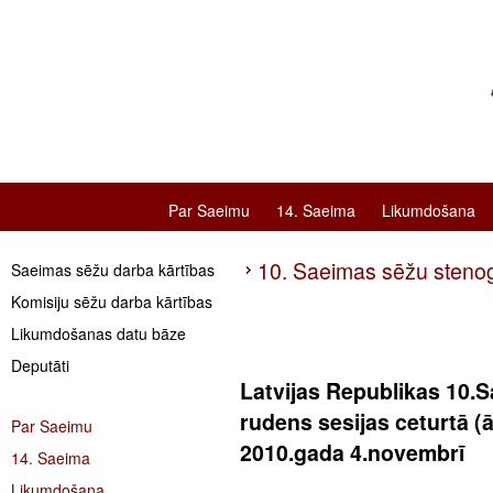
Par Saeimu
14. Saeima
Likumdošana
10. Saeimas sēžu stenog
Saeimas sēžu darba kārtības
Komisiju sēžu darba kārtības
Likumdošanas datu bāze
Deputāti
Latvijas Republikas 10.
rudens sesijas ceturtā (
Par Saeimu
2010.gada 4.novembrī
14. Saeima
Likumdošana