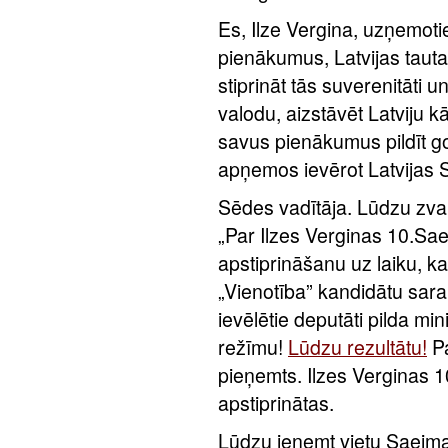
Es, Ilze Vergina, uzņemot
pienākumus, Latvijas tautas
stiprināt tās suverenitāti u
valodu, aizstāvēt Latviju k
savus pienākumus pildīt g
apņemos ievērot Latvijas 
Sēdes vadītāja. Lūdzu zva
„Par Ilzes Verginas 10.Sa
apstiprināšanu uz laiku, ka
„Vienotība” kandidātu sa
ievēlētie deputāti pilda m
režīmu!
Lūdzu rezultātu!
Pa
pieņemts. Ilzes Verginas 1
apstiprinātas.
Lūdzu ieņemt vietu Saeima