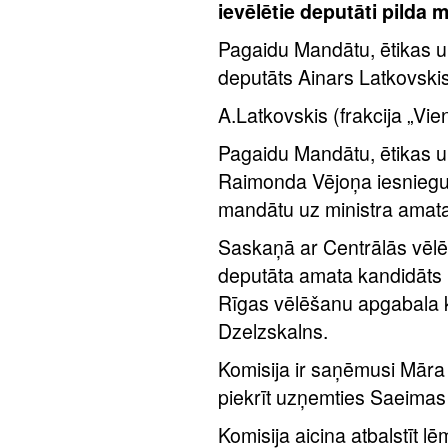
ievēlētie deputāti pilda
Pagaidu Mandātu, ētikas u
deputāts Ainars Latkovskis
A.Latkovskis (frakcija „Vie
Pagaidu Mandātu, ētikas u
Raimonda Vējoņa iesniegum
mandātu uz ministra amata 
Saskaņā ar Centrālās vēlē
deputāta amata kandidāts
Rīgas vēlēšanu apgabala k
Dzelzskalns.
Komisija ir saņēmusi Māra
piekrīt uzņemties Saeimas
Komisija aicina atbalstīt 