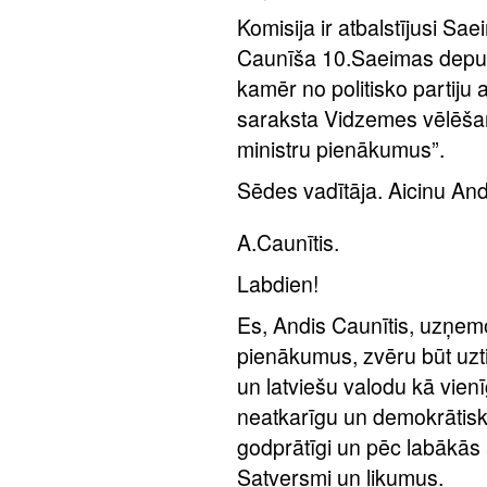
Komisija ir atbalstījusi S
Caunīša 10.Saeimas deputā
kamēr no politisko partiju
saraksta Vidzemes vēlēšan
ministru pienākumus”.
Sēdes vadītāja. Aicinu Andi
A.Caunītis.
Labdien!
Es, Andis Caunītis, uzņe
pienākumus, zvēru būt uzticī
un latviešu valodu kā vienī
neatkarīgu un demokrātisku
godprātīgi un pēc labākās
Satversmi un likumus.