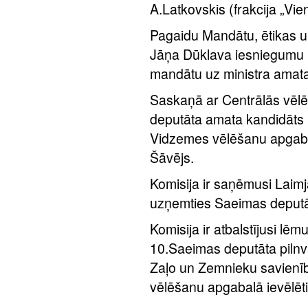
A.Latkovskis (frakcija „Vie
Pagaidu Mandātu, ētikas u
Jāņa Dūklava iesniegumu p
mandātu uz ministra amata 
Saskaņā ar Centrālās vēlē
deputāta amata kandidāts
Vidzemes vēlēšanu apgabal
Šāvējs.
Komisija ir saņēmusi Laimj
uzņemties Saeimas deputā
Komisija ir atbalstījusi lē
10.Saeimas deputāta pilnv
Zaļo un Zemnieku savienī
vēlēšanu apgabalā ievēlēti