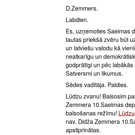
D.Zemmers.
Labdien.
Es, uzņemoties Saeimas d
tautas priekšā zvēru būt uzt
un latviešu valodu kā vienī
neatkarīgu un demokrātisku
godprātīgi un pēc labākās
Satversmi un likumus.
Sēdes vadītāja. Paldies.
Lūdzu zvanu! Balsosim pa
Zemmera 10.Saeimas deput
balsošanas režīmu!
Lūdzu 
nav. Didža Zemmera 10.Sa
apstiprinātas.