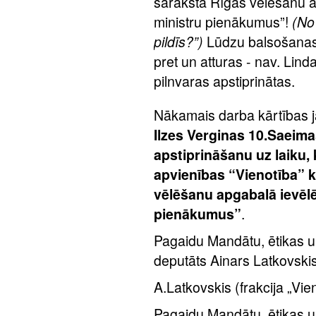
saraksta Rīgas vēlēšanu ap
ministru pienākumus”!
(No
pildīs?”)
Lūdzu balsošanas
pret un atturas - nav. Li
pilnvaras apstiprinātas.
Nākamais darba kārtības 
Ilzes Verginas 10.Saeima
apstiprināšanu uz laiku, 
apvienības “Vienotība” 
vēlēšanu apgabalā ievēlē
pienākumus”
.
Pagaidu Mandātu, ētikas u
deputāts Ainars Latkovskis
A.Latkovskis (frakcija „Vie
Pagaidu Mandātu, ētikas u