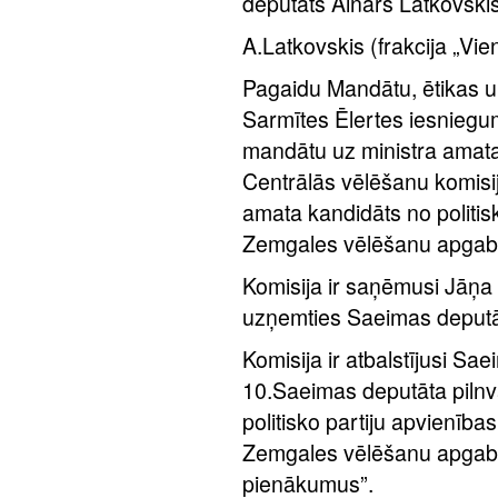
deputāts Ainars Latkovskis
A.Latkovskis (frakcija „Vie
Pagaidu Mandātu, ētikas u
Sarmītes Ēlertes iesniegum
mandātu uz ministra amata
Centrālās vēlēšanu komisi
amata kandidāts no politis
Zemgales vēlēšanu apgabal
Komisija ir saņēmusi Jāņa 
uzņemties Saeimas deputā
Komisija ir atbalstījusi S
10.Saeimas deputāta pilnv
politisko partiju apvienība
Zemgales vēlēšanu apgabalā
pienākumus”.