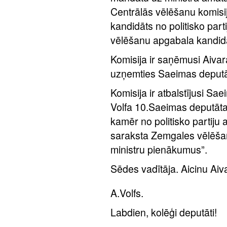
Centrālās vēlēšanu komisi
kandidāts no politisko par
vēlēšanu apgabala kandidāt
Komisija ir saņēmusi Aivar
uzņemties Saeimas deputā
Komisija ir atbalstījusi S
Volfa 10.Saeimas deputāta 
kamēr no politisko partiju
saraksta Zemgales vēlēšan
ministru pienākumus”.
Sēdes vadītāja. Aicinu Aiva
A.Volfs.
Labdien, kolēģi deputāti!