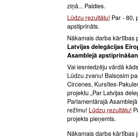
ziņā... Paldies.
Lūdzu rezultātu!
Par - 80, 
apstiprināts.
Nākamais darba kārtības 
Latvijas delegācijas Ei
Asamblejā apstiprināša
Vai iesniedzēju vārdā kād
Lūdzu zvanu! Balsosim pa
Circenes, Kursītes-Pakule
projektu „Par Latvijas de
Parlamentārajā Asamblejā
režīmu!
Lūdzu rezultātu!
Pa
projekts pieņemts.
Nākamais darba kārtības 