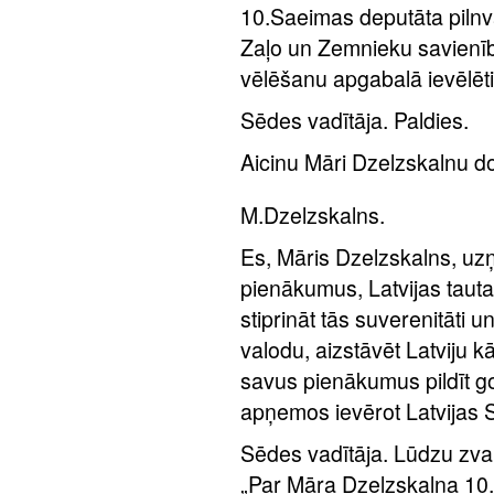
10.Saeimas deputāta pilnv
Zaļo un Zemnieku savienī
vēlēšanu apgabalā ievēlēti
Sēdes vadītāja. Paldies.
Aicinu Māri Dzelzskalnu do
M.Dzelzskalns.
Es, Māris Dzelzskalns, u
pienākumus, Latvijas tautas
stiprināt tās suverenitāti u
valodu, aizstāvēt Latviju k
savus pienākumus pildīt g
apņemos ievērot Latvijas 
Sēdes vadītāja. Lūdzu zva
„Par Māra Dzelzskalna 10