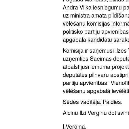
Andra Vilka iesniegumu pa
uz ministra amata pildīšan
vēlēšanu komisijas inform
politisko partiju apvienīb
apgabala kandidātu sarakst
Komisija ir saņēmusi Ilzes
uzņemties Saeimas deputāt
atbalstījusi lēmuma projek
deputātes pilnvaru apstipr
partiju apvienības “Vieno
vēlēšanu apgabalā ievēlēti
Sēdes vadītāja. Paldies.
Aicinu Ilzi Verginu dot svin
I.Vergina.