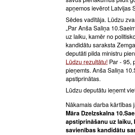
apņemos ievērot Latvijas 
Sēdes vadītāja. Lūdzu zva
„Par Anša Saliņa 10.Saeim
uz laiku, kamēr no politisk
kandidātu saraksta Zemgal
deputāti pilda ministru p
Lūdzu rezultātu!
Par - 95, 
pieņemts. Anša Saliņa 10.
apstiprinātas.
Lūdzu deputātu ieņemt vie
Nākamais darba kārtības 
Māra Dzelzskalna 10.Sae
apstiprināšanu uz laiku
savienības kandidātu sa