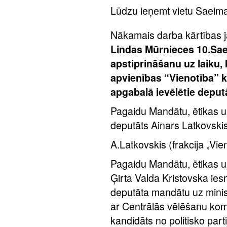
Lūdzu ieņemt vietu Saeima
Nākamais darba kārtības 
Lindas Mūrnieces 10.Sae
apstiprināšanu uz laiku, 
apvienības “Vienotība” 
apgabalā ievēlētie deput
Pagaidu Mandātu, ētikas u
deputāts Ainars Latkovskis
A.Latkovskis (frakcija „Vie
Pagaidu Mandātu, ētikas u
Ģirta Valda Kristovska ies
deputāta mandātu uz minis
ar Centrālās vēlēšanu kom
kandidāts no politisko part