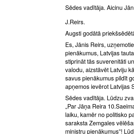
Sēdes vadītāja. Aicinu Jāni
J.Reirs.
Augsti godātā priekšsēdēt
Es, Jānis Reirs, uzņemot
pienākumus, Latvijas tautas
stiprināt tās suverenitāti u
valodu, aizstāvēt Latviju k
savus pienākumus pildīt g
apņemos ievērot Latvijas 
Sēdes vadītāja. Lūdzu zva
„Par Jāņa Reira 10.Saeima
laiku, kamēr no politisko p
saraksta Zemgales vēlēšan
ministru pienākumus”! Lū