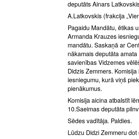
deputāts Ainars Latkovskis
A.Latkovskis (frakcija „Vie
Pagaidu Mandātu, ētikas u
Armanda Krauzes iesniegum
mandātu. Saskaņā ar Centr
nākamais deputāta amata 
savienības Vidzemes vēlēš
Didzis Zemmers. Komisija
iesniegumu, kurā viņš pie
pienākumus.
Komisija aicina atbalstīt
10.Saeimas deputāta pilnv
Sēdes vadītāja. Paldies.
Lūdzu Didzi Zemmeru dot s