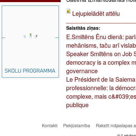
Lejupielādēt attēlu
Saistītās ziņas:
E.Smiltēns Ēnu dienā: parl
mehānisms, taču arī visla
Speaker Smiltēns on Job 
democracy is a complex me
governance
Le Président de la Saiema
professionnelle: la démoc
complexe, mais c&#039;est
publique
Kontakti
Piekļūstamība
Rakstīt mājaslapas 
© Latvija