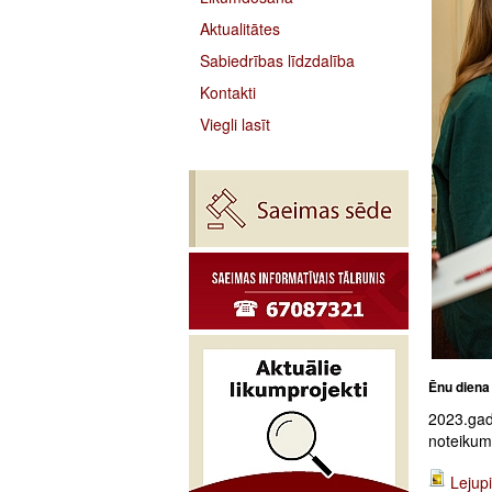
Aktualitātes
Sabiedrības līdzdalība
Kontakti
Viegli lasīt
Ēnu diena
2023.gad
noteikumi
Lejupi