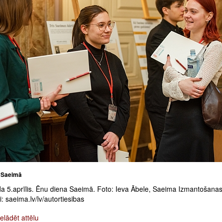
 Saeimā
a 5.aprīlis. Ēnu diena Saeimā. Foto: Ieva Ābele, Saeima Izmantošana
: saeima.lv/lv/autortiesibas
elādēt attēlu