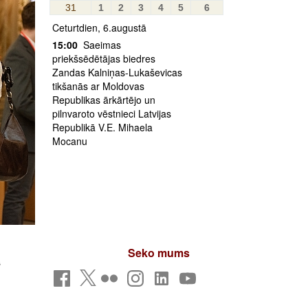
31
1
2
3
4
5
6
Ceturtdien, 6.augustā
15:00
Saeimas
priekšsēdētājas biedres
Zandas Kalniņas-Lukaševicas
tikšanās ar Moldovas
Republikas ārkārtējo un
pilnvaroto vēstnieci Latvijas
Republikā V.E. Mihaela
Mocanu
Seko mums
s