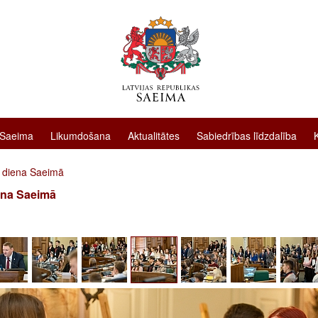
 Saeima
Likumdošana
Aktualitātes
Sabiedrības līdzdalība
 diena Saeimā
ena Saeimā