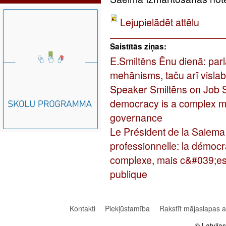
Lejupielādēt attēlu
Saistītās ziņas:
E.Smiltēns Ēnu dienā: parl
mehānisms, taču arī visla
Speaker Smiltēns on Job 
democracy is a complex me
governance
Le Président de la Saiema
professionnelle: la démoc
complexe, mais c&#039;est
publique
Kontakti
Piekļūstamība
Rakstīt mājaslapas 
© Latvija