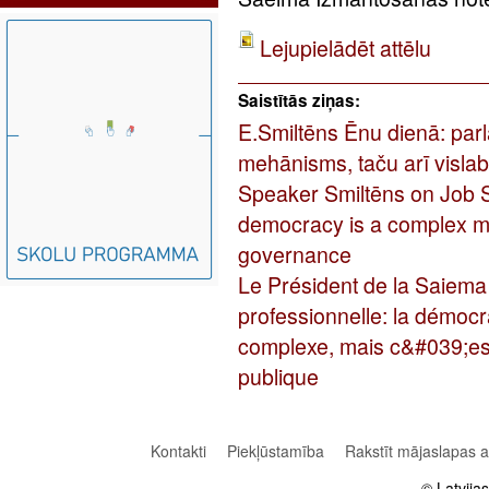
Lejupielādēt attēlu
Saistītās ziņas:
E.Smiltēns Ēnu dienā: parl
mehānisms, taču arī visla
Speaker Smiltēns on Job 
democracy is a complex me
governance
Le Président de la Saiema
professionnelle: la démoc
complexe, mais c&#039;est
publique
Kontakti
Piekļūstamība
Rakstīt mājaslapas 
© Latvija