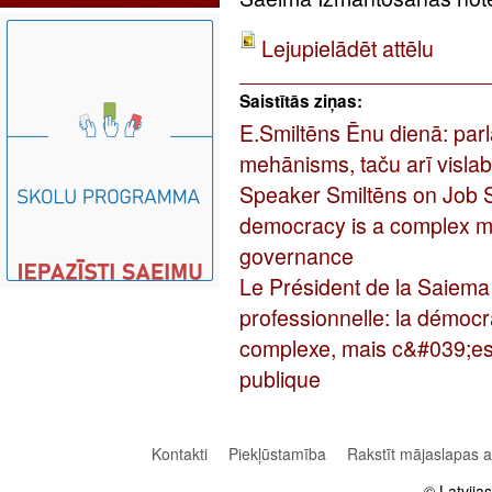
Lejupielādēt attēlu
Saistītās ziņas:
E.Smiltēns Ēnu dienā: parl
mehānisms, taču arī visla
Speaker Smiltēns on Job 
democracy is a complex me
governance
Le Président de la Saiema
professionnelle: la démoc
complexe, mais c&#039;est
publique
Kontakti
Piekļūstamība
Rakstīt mājaslapas 
© Latvija