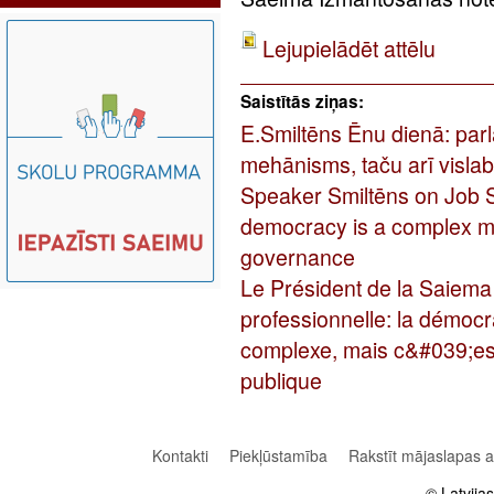
Lejupielādēt attēlu
Saistītās ziņas:
E.Smiltēns Ēnu dienā: parl
mehānisms, taču arī visla
Speaker Smiltēns on Job 
democracy is a complex me
governance
Le Président de la Saiema
professionnelle: la démoc
complexe, mais c&#039;est
publique
Kontakti
Piekļūstamība
Rakstīt mājaslapas 
© Latvija