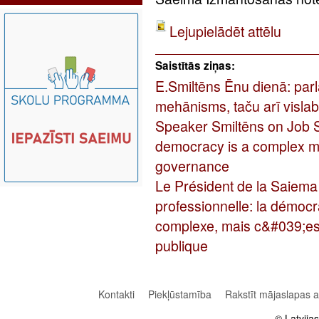
Lejupielādēt attēlu
Saistītās ziņas:
E.Smiltēns Ēnu dienā: parl
mehānisms, taču arī visla
Speaker Smiltēns on Job 
democracy is a complex me
governance
Le Président de la Saiema
professionnelle: la démoc
complexe, mais c&#039;est
publique
Kontakti
Piekļūstamība
Rakstīt mājaslapas 
© Latvija