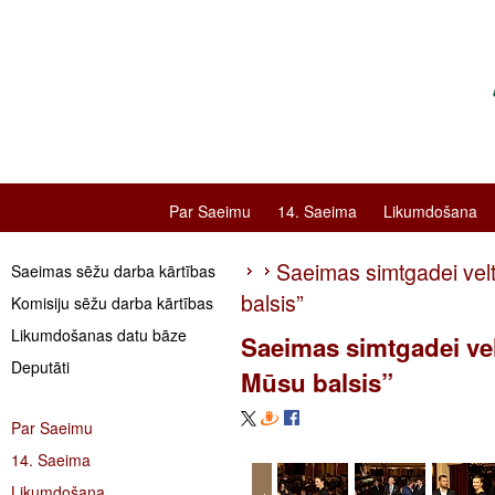
Par Saeimu
14. Saeima
Likumdošana
Saeimas simtgadei velt
Saeimas sēžu darba kārtības
balsis”
Komisiju sēžu darba kārtības
Likumdošanas datu bāze
Saeimas simtgadei vel
Deputāti
Mūsu balsis”
Par Saeimu
14. Saeima
Likumdošana