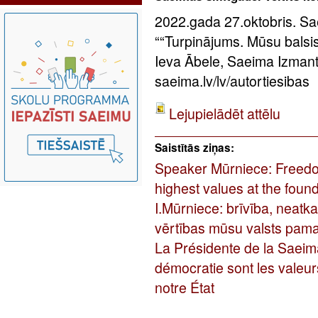
2022.gada 27.oktobris. Sae
““Turpinājums. Mūsu balsis”
Ieva Ābele, Saeima Izman
saeima.lv/lv/autortiesibas
Lejupielādēt attēlu
Saistītās ziņas:
Speaker Mūrniece: Freed
highest values at the found
I.Mūrniece: brīvība, neatk
vērtības mūsu valsts pam
La Présidente de la Saeima:
démocratie sont les valeur
notre État