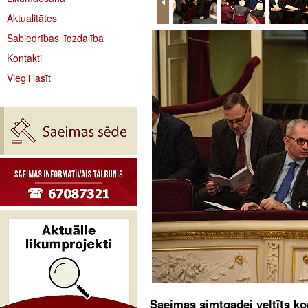
Aktualitātes
Sabiedrības līdzdalība
Kontakti
Viegli lasīt
Saeimas simtgadei veltīts k