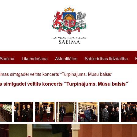
 Saeima
Likumdošana
Aktualitātes
Sabiedrības līdzdalība
mas simtgadei veltīts koncerts “Turpinājums. Mūsu balsis”
 simtgadei veltīts koncerts “Turpinājums. Mūsu balsis”