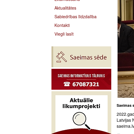
Aktualitātes
Sabiedrības līdzdalība
Kontakti
Viegli lasīt
Saeimas s
2022.gad
Latvijas 
saeima.lv