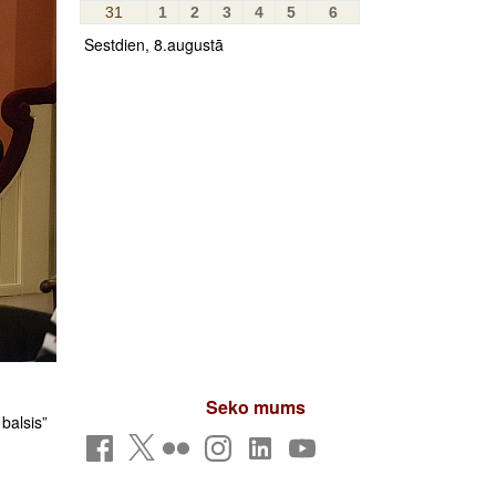
31
1
2
3
4
5
6
Sestdien, 8.augustā
Seko mums
balsis”