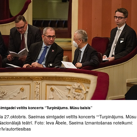
imtgadei veltīts koncerts “Turpinājums. Mūsu balsis”
a 27.oktobris. Saeimas simtgadei veltīts koncerts ““Turpinājums. Mūsu 
Nacionālajā teātrī. Foto: Ieva Ābele, Saeima Izmantošanas noteikumi:
/lv/autortiesibas