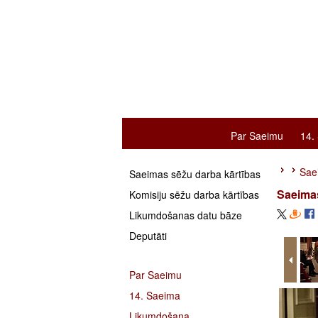
Par Saeimu
14.
Saei
Saeimas sēžu darba kārtības
Saeimas
Komisiju sēžu darba kārtības
Likumdošanas datu bāze
Deputāti
Par Saeimu
14. Saeima
Likumdošana