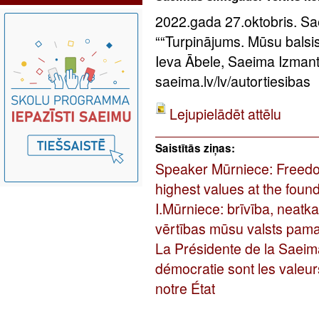
2022.gada 27.oktobris. Sae
““Turpinājums. Mūsu balsis”
Ieva Ābele, Saeima Izman
saeima.lv/lv/autortiesibas
Lejupielādēt attēlu
Saistītās ziņas:
Speaker Mūrniece: Freed
highest values at the found
I.Mūrniece: brīvība, neatk
vērtības mūsu valsts pam
La Présidente de la Saeima:
démocratie sont les valeur
notre État