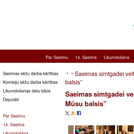
Par Saeimu
14. Saeima
Likumdošana
Saeimas simtgadei velt
Saeimas sēžu darba kārtības
balsis”
Komisiju sēžu darba kārtības
Likumdošanas datu bāze
Saeimas simtgadei vel
Deputāti
Mūsu balsis”
Par Saeimu
14. Saeima
Likumdošana