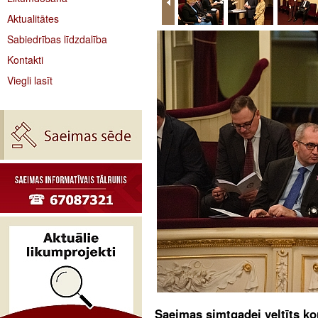
Aktualitātes
Sabiedrības līdzdalība
Kontakti
Viegli lasīt
Saeimas simtgadei veltīts k