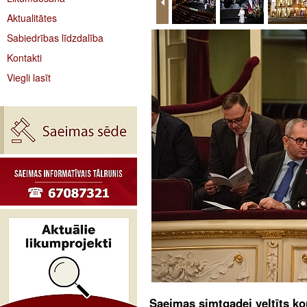
Aktualitātes
Sabiedrības līdzdalība
Kontakti
Viegli lasīt
Saeimas simtgadei veltīts k