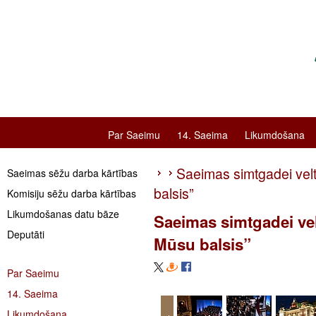
Par Saeimu
14. Saeima
Likumdošana
Saeimas simtgadei velt
Saeimas sēžu darba kārtības
balsis”
Komisiju sēžu darba kārtības
Likumdošanas datu bāze
Saeimas simtgadei vel
Deputāti
Mūsu balsis”
Par Saeimu
14. Saeima
Likumdošana