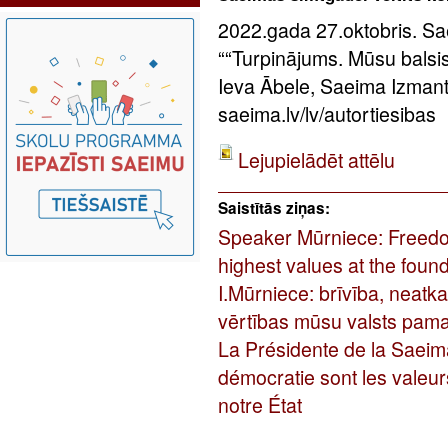
2022.gada 27.oktobris. Sae
““Turpinājums. Mūsu balsis”
Ieva Ābele, Saeima Izman
saeima.lv/lv/autortiesibas
Lejupielādēt attēlu
Saistītās ziņas:
Speaker Mūrniece: Freed
highest values at the found
I.Mūrniece: brīvība, neatk
vērtības mūsu valsts pam
La Présidente de la Saeima:
démocratie sont les valeur
notre État