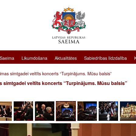
 Saeima
Likumdošana
Aktualitātes
Sabiedrības līdzdalība
mas simtgadei veltīts koncerts “Turpinājums. Mūsu balsis”
 simtgadei veltīts koncerts “Turpinājums. Mūsu balsis”