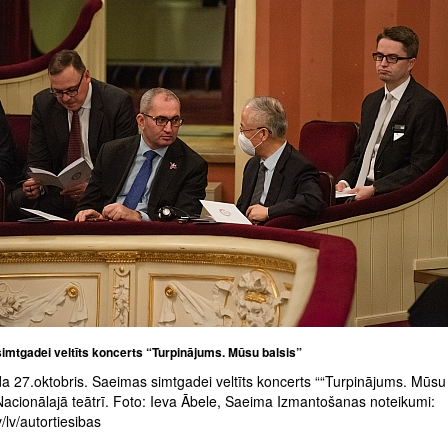
imtgadei veltīts koncerts “Turpinājums. Mūsu balsis”
a 27.oktobris. Saeimas simtgadei veltīts koncerts ““Turpinājums. Mūsu 
Nacionālajā teātrī. Foto: Ieva Ābele, Saeima Izmantošanas noteikumi:
/lv/autortiesibas