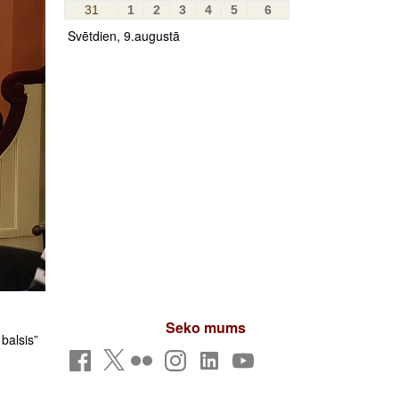
31
1
2
3
4
5
6
Svētdien, 9.augustā
Seko mums
balsis”