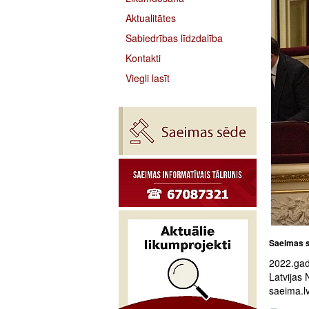
Aktualitātes
Sabiedrības līdzdalība
Kontakti
Viegli lasīt
Saeimas s
2022.gad
Latvijas 
saeima.lv