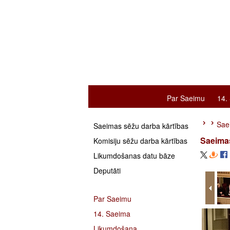
Par Saeimu
14.
Saei
Saeimas sēžu darba kārtības
Saeimas
Komisiju sēžu darba kārtības
Likumdošanas datu bāze
Deputāti
Par Saeimu
14. Saeima
Likumdošana