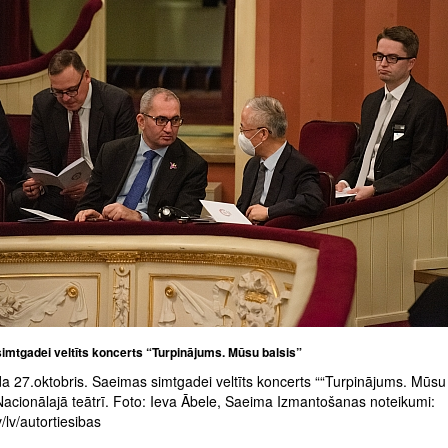
imtgadei veltīts koncerts “Turpinājums. Mūsu balsis”
a 27.oktobris. Saeimas simtgadei veltīts koncerts ““Turpinājums. Mūsu 
Nacionālajā teātrī. Foto: Ieva Ābele, Saeima Izmantošanas noteikumi:
/lv/autortiesibas