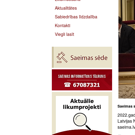
Aktualitātes
Sabiedrības līdzdalība
Kontakti
Viegli lasīt
Saeimas s
2022.gad
Latvijas 
saeima.lv