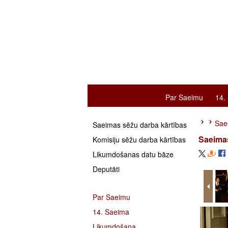
Par Saeimu
14.
Saei
Saeimas sēžu darba kārtības
Saeimas
Komisiju sēžu darba kārtības
Likumdošanas datu bāze
Deputāti
Par Saeimu
14. Saeima
Likumdošana