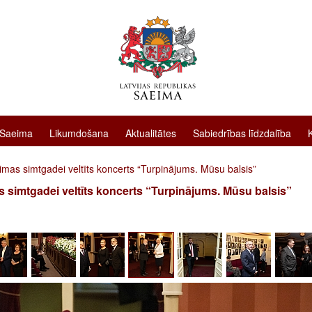
 Saeima
Likumdošana
Aktualitātes
Sabiedrības līdzdalība
mas simtgadei veltīts koncerts “Turpinājums. Mūsu balsis”
 simtgadei veltīts koncerts “Turpinājums. Mūsu balsis”