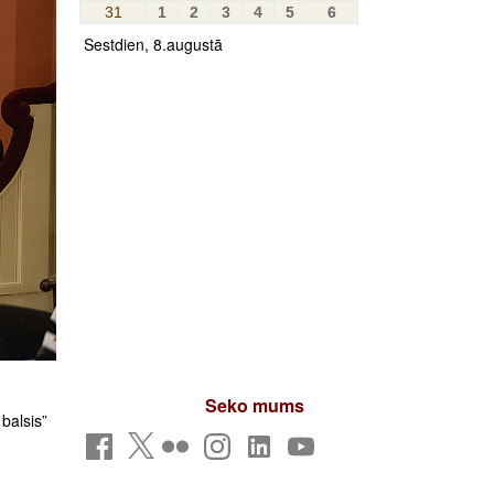
31
1
2
3
4
5
6
Sestdien, 8.augustā
Seko mums
balsis”