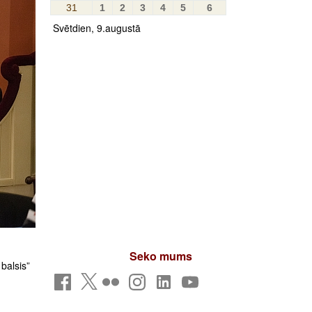
31
1
2
3
4
5
6
Svētdien, 9.augustā
Seko mums
balsis”