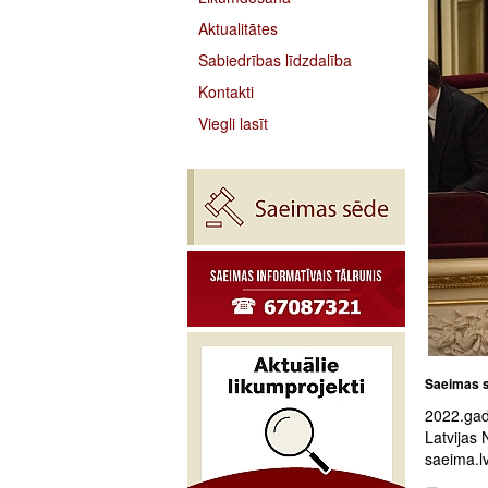
Aktualitātes
Sabiedrības līdzdalība
Kontakti
Viegli lasīt
Saeimas s
2022.gad
Latvijas 
saeima.lv