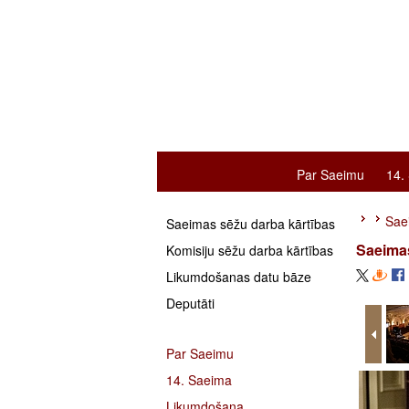
Par Saeimu
14.
Saei
Saeimas sēžu darba kārtības
Saeimas
Komisiju sēžu darba kārtības
Likumdošanas datu bāze
Deputāti
Par Saeimu
14. Saeima
Likumdošana