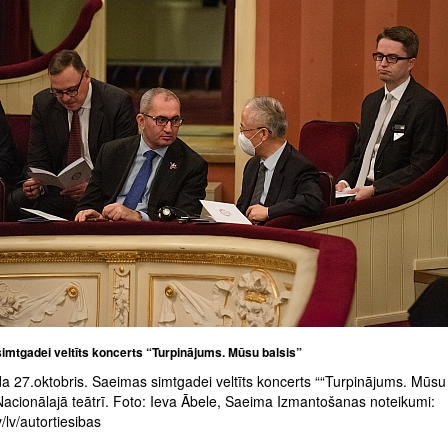
imtgadei veltīts koncerts “Turpinājums. Mūsu balsis”
a 27.oktobris. Saeimas simtgadei veltīts koncerts ““Turpinājums. Mūsu 
Nacionālajā teātrī. Foto: Ieva Ābele, Saeima Izmantošanas noteikumi:
/lv/autortiesibas