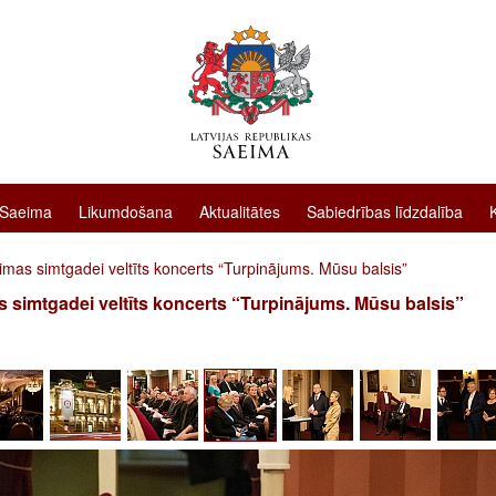
 Saeima
Likumdošana
Aktualitātes
Sabiedrības līdzdalība
mas simtgadei veltīts koncerts “Turpinājums. Mūsu balsis”
 simtgadei veltīts koncerts “Turpinājums. Mūsu balsis”