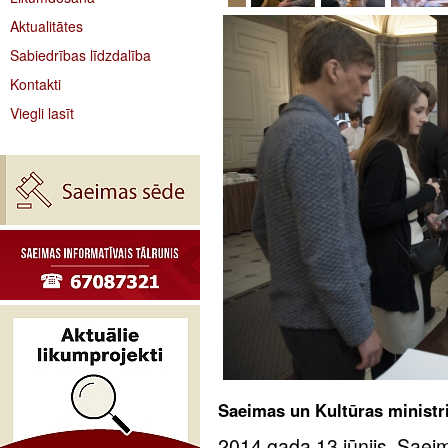
Aktualitātes
Sabiedrības līdzdalība
Kontakti
Viegli lasīt
Saeimas un Kultūras ministrij
2014.gada 13.jūnijs. Saeim