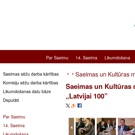
Par Saeimu
14. Saeima
Likumdošana
Saeimas un Kultūras min
Saeimas sēžu darba kārtības
Komisiju sēžu darba kārtības
Saeimas un Kultūras mi
Likumdošanas datu bāze
„Latvijai 100”
Deputāti
Par Saeimu
14. Saeima
Likumdošana