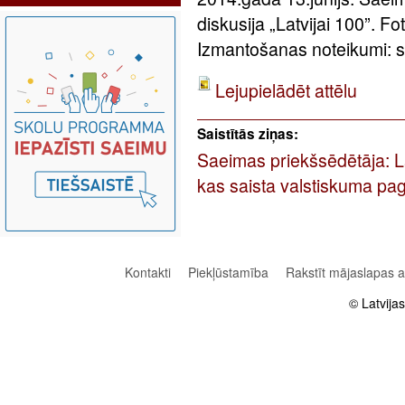
diskusija „Latvijai 100”. F
Izmantošanas noteikumi: sa
Lejupielādēt attēlu
Saistītās ziņas:
Saeimas priekšsēdētāja: Latv
kas saista valstiskuma pag
Kontakti
Piekļūstamība
Rakstīt mājaslapas 
© Latvija