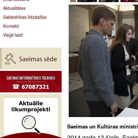
Aktualitātes
Sabiedrības līdzdalība
Kontakti
Viegli lasīt
Saeimas un Kultūras ministrij
2014.gada 13.jūnijs. Saeim