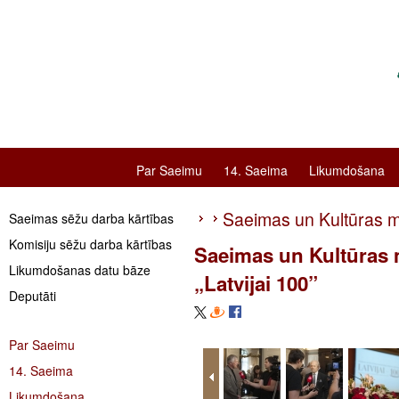
Par Saeimu
14. Saeima
Likumdošana
Saeimas un Kultūras min
Saeimas sēžu darba kārtības
Komisiju sēžu darba kārtības
Saeimas un Kultūras mi
Likumdošanas datu bāze
„Latvijai 100”
Deputāti
Par Saeimu
14. Saeima
Likumdošana