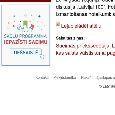
diskusija „Latvijai 100”. F
Izmantošanas noteikumi: sa
Lejupielādēt attēlu
Saistītās ziņas:
Saeimas priekšsēdētāja: Latv
kas saista valstiskuma pag
Kontakti
Piekļūstamība
Rakstīt mājaslapas 
© Latvija