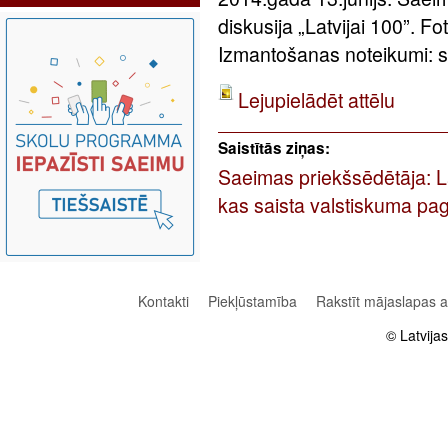
diskusija „Latvijai 100”. F
Izmantošanas noteikumi: sa
Lejupielādēt attēlu
Saistītās ziņas:
Saeimas priekšsēdētāja: Latv
kas saista valstiskuma pag
Kontakti
Piekļūstamība
Rakstīt mājaslapas 
© Latvija