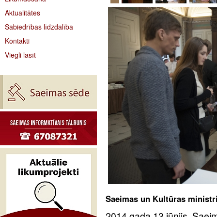
Aktualitātes
Sabiedrības līdzdalība
Kontakti
Viegli lasīt
Saeimas un Kultūras ministrij
2014.gada 13.jūnijs. Saeim