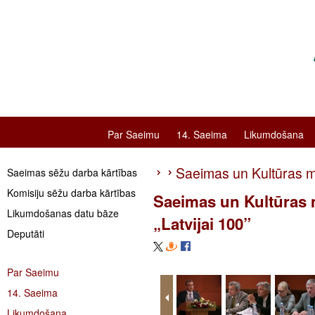
Par Saeimu
14. Saeima
Likumdošana
Saeimas un Kultūras min
Saeimas sēžu darba kārtības
Komisiju sēžu darba kārtības
Saeimas un Kultūras mi
Likumdošanas datu bāze
„Latvijai 100”
Deputāti
Par Saeimu
14. Saeima
Likumdošana