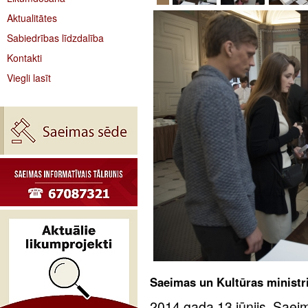
Aktualitātes
Sabiedrības līdzdalība
Kontakti
Viegli lasīt
Saeimas un Kultūras ministrij
2014.gada 13.jūnijs. Saeim