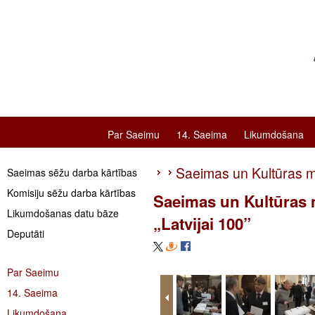
Par Saeimu
14. Saeima
Likumdošana
Saeimas un Kultūras min
Saeimas sēžu darba kārtības
Komisiju sēžu darba kārtības
Saeimas un Kultūras mi
Likumdošanas datu bāze
„Latvijai 100”
Deputāti
Par Saeimu
14. Saeima
Likumdošana