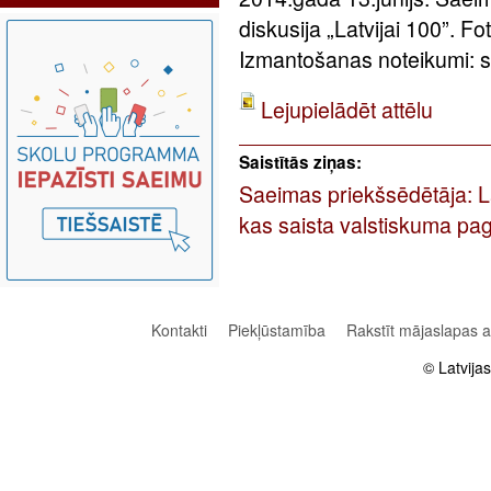
diskusija „Latvijai 100”. F
Izmantošanas noteikumi: sa
Lejupielādēt attēlu
Saistītās ziņas:
Saeimas priekšsēdētāja: Latv
kas saista valstiskuma pag
Kontakti
Piekļūstamība
Rakstīt mājaslapas 
© Latvija