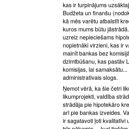
kas ir turpinājums uzsāk
Budžeta un finanšu (nodok
kā mēs varētu atbalstīt kred
kuros mums būtu jāstrādā. 
uzreiz nepieciešams hipote
nopietnāki virzieni, kas ir
mainīt bankas bez komisijā
dzimtbūšanu, kas pastāv Lat
komisijas, lai samaksātu... 
administratīvais slogs.
Ņemot vērā, ka šie četri liku
likumprojekti, valdība strād
strādāja pie hipotekāro kr
arī pie bankas izveides. Va
ir sagatavoti ļoti kvalitatīvi
trīs nākamie –, kuri tieš