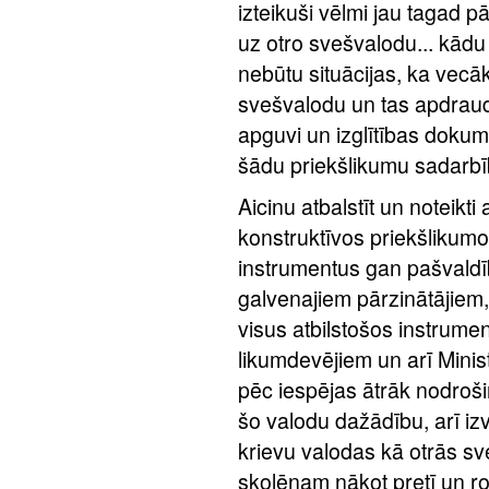
izteikuši vēlmi jau tagad p
uz otro svešvalodu... kād
nebūtu situācijas, ka vecāk
svešvalodu un tas apdraud 
apguvi un izglītības doku
šādu priekšlikumu sadarbībā
Aicinu atbalstīt un noteikti
konstruktīvos priekšlikum
instrumentus gan pašvaldī
galvenajiem pārzinātājiem, 
visus atbilstošos instrume
likumdevējiem un arī Minist
pēc iespējas ātrāk nodroš
šo valodu dažādību, arī izv
krievu valodas kā otrās s
skolēnam nākot pretī un rod