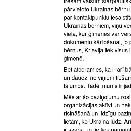
trešām valstīm starptautis
pārvietoto Ukrainas bērnu
par kontaktpunktu iesaistī
Ukrainas bērniem, viņu ve
vieta, kur ģimenes var vēr
dokumentu kārtošanai, jo 
bērnus, Krievija liek visus
ģimenē.
Bet atceramies, ka ir arī b
un daudzi no viņiem tiešā
tālumos. Tādēļ mums ir jād
Mēs ar šo paziņojumu rosinā
organizācijas aktīvi un nek
risināšanā un līdzīgu pazi
lietām, ko Ukraina lūdz. 
ir svars, un tie tiek pamanī