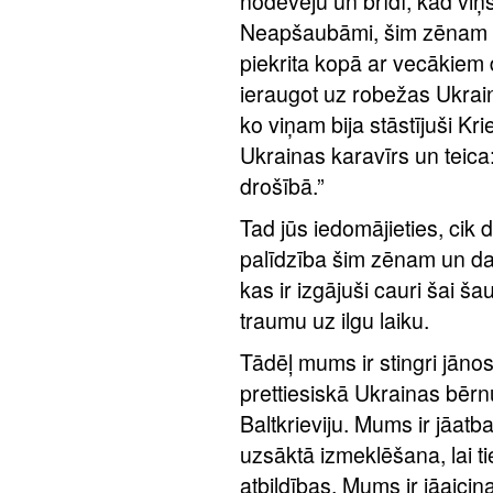
nodevēju un brīdī, kad viņ
Neapšaubāmi, šim zēnam bi
piekrita kopā ar vecākiem 
ieraugot uz robežas Ukrain
ko viņam bija stāstījuši Kri
Ukrainas karavīrs un teica:
drošībā.”
Tad jūs iedomājieties, cik
palīdzība šim zēnam un d
kas ir izgājuši cauri šai ša
traumu uz ilgu laiku.
Tādēļ mums ir stingri jānos
prettiesiskā Ukrainas bērn
Baltkrieviju. Mums ir jāatb
uzsāktā izmeklēšana, lai tie,
atbildības. Mums ir jāaicin