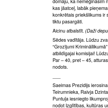
domāju, ka nemēģināsim no
kas jāatceļ, labāk pieņema
konkrētais priekšlikums ir sa
tiktu pasargāti.
Aicinu atbalstīt.
(Daži deput
Sēdes vadītāja. Lūdzu zva
“Grozījumi Krimināllikumā”
atbildīgajai komisijai! Lū
Par – 40, pret – 45, attura
nodots.
___
Saeimas Prezidijs ierosin
Teirumnieka, Raivja Dzint
Puntuļa iesniegto likumpro
nodot Izglītības, kultūras u