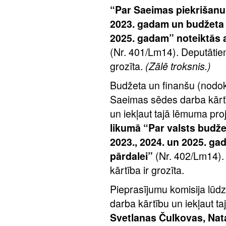
“Par Saeimas piekrišanu
2023. gadam un budžeta i
2025. gadam” noteiktās a
(Nr. 401/Lm14). Deputātiem
grozīta.
(Zālē troksnis.)
Budžeta un finanšu (nodokļ
Saeimas sēdes darba kārtību
un iekļaut tajā lēmuma pro
likumā “Par valsts budž
2023., 2024. un 2025. ga
pārdalei”
(Nr. 402/Lm14).
kārtība ir grozīta.
Pieprasījumu komisija lūdz
darba kārtību un iekļaut ta
Svetlanas Čulkovas, Nat