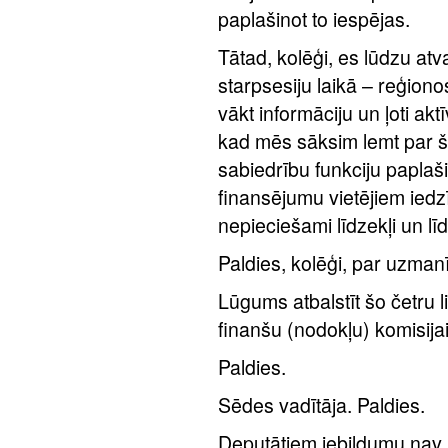
paplašinot to iespējas.
Tātad, kolēģi, es lūdzu atv
starpsesiju laikā – reģiono
vākt informāciju un ļoti akt
kad mēs sāksim lemt par šo
sabiedrību funkciju paplaš
finansējumu vietējiem iedzī
nepieciešami līdzekļi un l
Paldies, kolēģi, par uzman
Lūgums atbalstīt šo četru
finanšu (nodokļu) komisija
Paldies.
Sēdes vadītāja. Paldies.
Deputātiem iebildumu nav. 