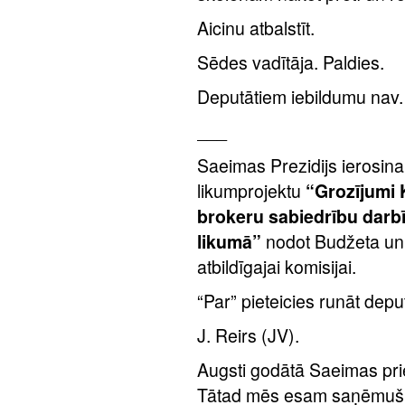
Aicinu atbalstīt.
Sēdes vadītāja. Paldies.
Deputātiem iebildumu nav. 
___
Saeimas Prezidijs ierosina
likumprojektu
“Grozījumi 
brokeru sabiedrību darb
likumā”
nodot Budžeta un 
atbildīgajai komisijai.
“Par” pieteicies runāt depu
J. Reirs (JV).
Augsti godātā Saeimas pri
Tātad mēs esam saņēmuši n