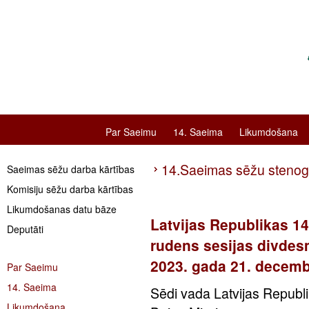
Par Saeimu
14. Saeima
Likumdošana
14.Saeimas sēžu steno
Saeimas sēžu darba kārtības
Komisiju sēžu darba kārtības
Likumdošanas datu bāze
Latvijas Republikas 1
Deputāti
rudens sesijas divdes
2023. gada 21. decemb
Par Saeimu
14. Saeima
Sēdi vada Latvijas Republ
Likumdošana