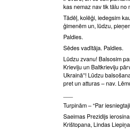
kas nemaz nav tik tālu no
Tādēļ, kolēģi, iedegsim kau
ģimenēm un, lūdzu, pieņ
Paldies.
Sēdes vadītāja. Paldies.
Lūdzu zvanu! Balsosim par
Krieviju un Baltkrieviju pā
Ukrainā”! Lūdzu balsošan
pret un atturas – nav. Lē
___
Turpinām – “Par iesniegtaj
Saeimas Prezidijs ierosina
Krištopana, Lindas Liepiņa