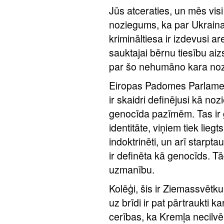
Jūs atceraties, un mēs visi 
noziegums, ka par Ukraina
krimināltiesa ir izdevusi a
sauktajai bērnu tiesību aizst
par šo nehumāno kara no
Eiropas Padomes Parlamen
ir skaidri definējusi kā noz
genocīda pazīmēm. Tas ir g
identitāte, viņiem tiek liegt
indoktrinēti, un arī starp
ir definēta kā genocīds. T
uzmanību.
Kolēģi, šis ir Ziemassvētku 
uz brīdi ir pat pārtraukti 
cerības, ka Kremļa necilv