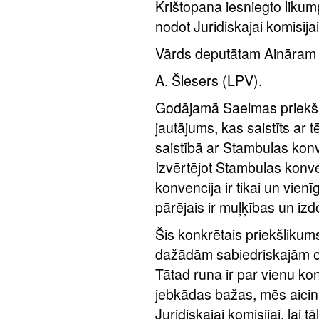
Krištopana iesniegto liku
nodot Juridiskajai komisijai
Vārds deputātam Aināram
A. Šlesers (LPV).
Godājamā Saeimas priekšsē
jautājums, kas saistīts ar
saistībā ar Stambulas konve
Izvērtējot Stambulas konve
konvencija ir tikai un vienī
pārējais ir muļķības un iz
Šis konkrētais priekšlikum
dažādām sabiedriskajām or
Tātad runa ir par vienu ko
jebkādas bažas, mēs aicin
Juridiskajai komisijai, lai t