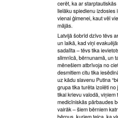
cerēt, ka ar starptautiskās
lielāku spiedienu izdosies 
vienai ģimenei, kaut vēl v
mājās.
Latvijā šobrīd dzīvo tēvs a
un laikā, kad viņi evakuēj
sadalīta – tēvs tika ieviet
slimnīcā, bērnunamā, un t
mēnešiem atbrīvoja no ciet
desmitiem citu tika iesēdin
uz kādu slavenu Putina “bē
grupa tika turēta izolēti no
tikai krievu valodā, viņiem
medicīniskās pārbaudes b
vairāk – šiem bērniem katru
bērnus, kuriem teica, ka vi