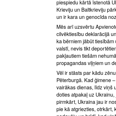
piespiedu kārtā īstenotā 
Krieviju un Baltkrieviju pā
un ir kara un genocīda no
Mēs arī uzsvērtu Apvienot
cilvēktiesību deklarācijā 
ka bērniem jābūt tiesībām uz
valstī, nevis tikt deportēt
pakļautiem tiešām nehumān
propagandas viļņiem un de
Vēl ir stāsts par kādu zēn
Pēterburgā. Kad ģimene – 
vairākas dienas, līdz viņ
doties atpakaļ uz Ukrainu, j
pirmkārt, Ukraina jau ir no
pie kā atgriezties, otrkārt, 