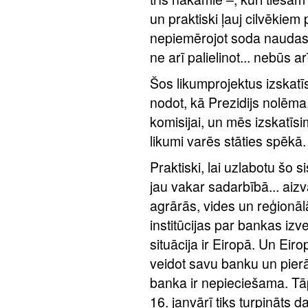
un praktiski ļauj cilvēkiem 
nepiemērojot soda naudas j
ne arī palielinot... nebūs ar
Šos likumprojektus izskatīs
nodot, kā Prezidijs nolēma
komisijai, un mēs izskatīsi
likumi varēs stāties spēkā.
Praktiski, lai uzlabotu šo 
jau vakar sadarbībā... aiz
agrārās, vides un reģionāl
institūcijas par bankas izve
situācija ir Eiropā. Un Eiro
veidot savu banku un pierā
banka ir nepieciešama. Tāp
16. janvārī tiks turpināts 