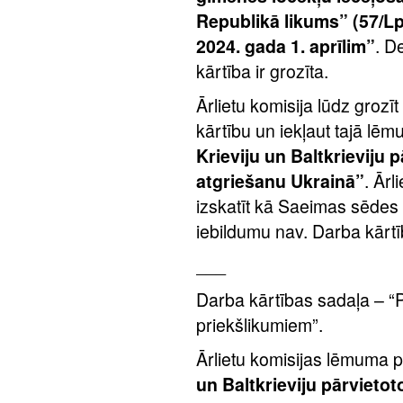
Republikā likums” (57/Lp
2024. gada 1. aprīlim”
. D
kārtība ir grozīta.
Ārlietu komisija lūdz groz
kārtību un iekļaut tajā lē
Krieviju un Baltkrieviju 
atgriešanu Ukrainā”
. Ārl
izskatīt kā Saeimas sēdes
iebildumu nav. Darba kārtīb
___
Darba kārtības sadaļa – “P
priekšlikumiem”.
Ārlietu komisijas lēmuma 
un Baltkrieviju pārvieto