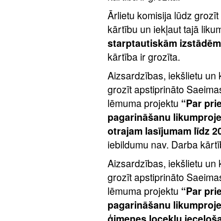
Ārlietu komisija lūdz groz
kārtību un iekļaut tajā lik
starptautiskām izstādēm
kārtība ir grozīta.
Aizsardzības, iekšlietu un
grozīt apstiprināto Saeima
lēmuma projektu
“Par pri
pagarināšanu likumprojek
otrajam lasījumam līdz 20
iebildumu nav. Darba kārtīb
Aizsardzības, iekšlietu un
grozīt apstiprināto Saeima
lēmuma projektu
“Par pri
pagarināšanu likumproje
ģimenes locekļu ieceļoš