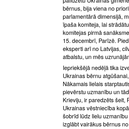
palīdzētu Ukrainas ģimenē
bērnus, bija viena no priori
parlamentārā dimensijā, m
īpaša komiteja, lai strādāt
komitejas pirmā sanāksme 
15. decembrī, Parīzē. Piedal
eksperti arī no Latvijas, ci
atbalstu, un mēs uzrunājām
Iepriekšējā nedēļā tika izv
Ukrainas bērnu atgūšanai, un
Nākamais lielais starptaut
pievērstu uzmanību un tādē
Krieviju, ir paredzēts šeit,
Ukrainas vēstniecība kopā 
šobrīd lūdz lielu uzmanību
izglābt vairākus bērnus n