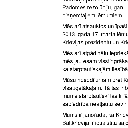
Padomes rezolūciju, gan u
pieņemtajiem lēmumiem.
Mēs arī atsauktos un īpaši 
2013. gada 17. marta lēmumu
Krievijas prezidentu un Kri
Mēs arī atgādinātu ieprie
mēs jau esam visstingrākaj
ka starptautiskajām tiesībā
Mūsu nosodījumam pret Krie
visaugstākajam. Tā tas ir b
mums starptautiski tas ir jā
sabiedrība neatļautu sev ne
Mums ir jānorāda, ka Krievij
Baltkrievija ir iesaistīta š