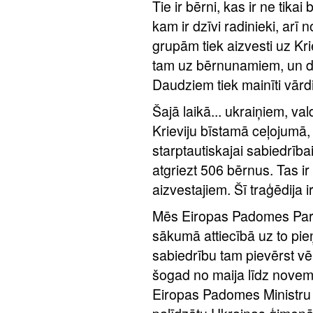
Tie ir bērni, kas ir ne tikai 
kam ir dzīvi radinieki, ar
grupām tiek aizvesti uz Kr
tam uz bērnunamiem, un dau
Daudziem tiek mainīti vārdi
Šajā laikā... ukraiņiem, va
Krieviju bīstamā ceļojumā,
starptautiskajai sabiedrībai 
atgriezt 506 bērnus. Tas ir
aizvestajiem. Šī traģēdija i
Mēs Eiropas Padomes Parl
sākumā attiecībā uz to pie
sabiedrību tam pievērst vē
šogad no maija līdz novemb
Eiropas Padomes Ministru k