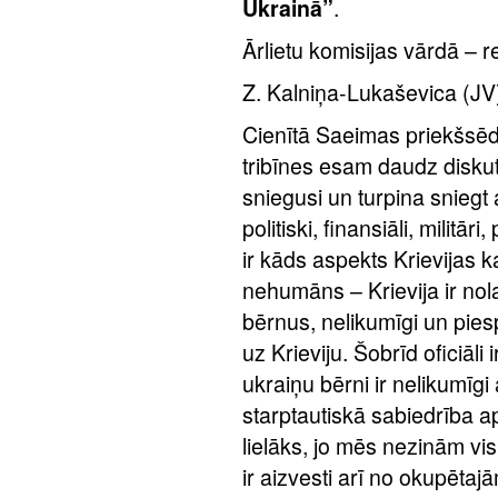
Ukrainā”
.
Ārlietu komisijas vārdā – 
Z. Kalniņa-Lukaševica (JV
Cienītā Saeimas priekšsēd
tribīnes esam daudz diskutē
sniegusi un turpina sniegt
politiski, finansiāli, militār
ir kāds aspekts Krievijas k
nehumāns – Krievija ir nola
bērnus, nelikumīgi un pies
uz Krieviju. Šobrīd oficiāli 
ukraiņu bērni ir nelikumīgi 
starptautiskā sabiedrība ap
lielāks, jo mēs nezinām vi
ir aizvesti arī no okupētajā