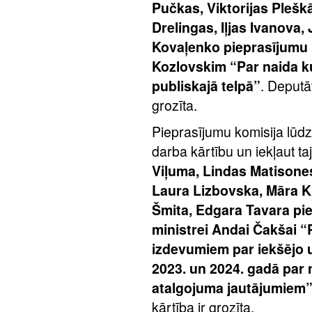
Pučkas, Viktorijas Plešk
Drelingas, Iļjas Ivanova,
Kovaļenko pieprasījumu 
Kozlovskim “Par naida k
publiskajā telpā”
. Deputā
grozīta.
Pieprasījumu komisija lūdz
darba kārtību un iekļaut ta
Viļuma, Lindas Matisone
Laura Lizbovska, Māra K
Šmita, Edgara Tavara pie
ministrei Andai Čakšai “P
izdevumiem par iekšējo u
2023. un 2024. gadā par 
atalgojuma jautājumiem
kārtība ir grozīta.