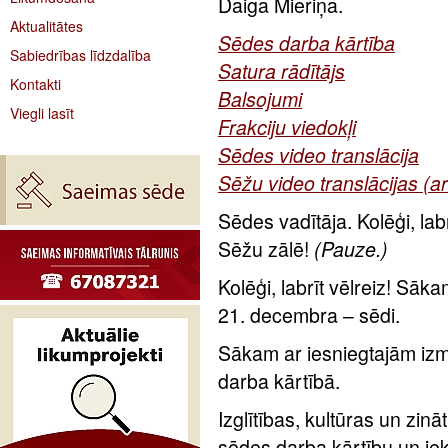
Daiga Mieriņa.
Aktualitātes
Sēdes darba kārtība
Sabiedrības līdzdalība
Satura rādītājs
Kontakti
Balsojumi
Viegli lasīt
Frakciju viedokļi
Sēdes video translācija
Sēžu video translācijas (a
Sēdes vadītāja. Kolēģi, la
Sēžu zālē!
(Pauze.)
Kolēģi, labrīt vēlreiz! Sā
21. decembra – sēdi.
Sākam ar iesniegtajām izm
darba kārtībā.
Izglītības, kultūras un zin
sēdes darba kārtību un ie