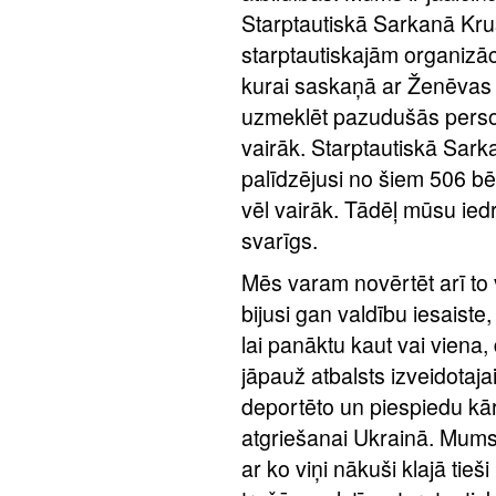
Starptautiskā Sarkanā Krus
starptautiskajām organizāc
kurai saskaņā ar Ženēvas 
uzmeklēt pazudušās persona
vairāk. Starptautiskā Sarkan
palīdzējusi no šiem 506 bē
vēl vairāk. Tādēļ mūsu ied
svarīgs.
Mēs varam novērtēt arī to v
bijusi gan valdību iesaiste,
lai panāktu kaut vai viena,
jāpauž atbalsts izveidotajai 
deportēto un piespiedu kā
atgriešanai Ukrainā. Mums 
ar ko viņi nākuši klajā tie