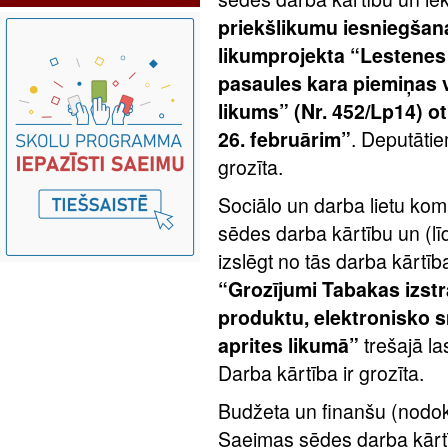
priekšlikumu iesniegšan
likumprojekta “Lestenes
pasaules kara piemiņas 
likums” (Nr. 452/Lp14) o
26. februārim”
. Deputātie
grozīta.
Sociālo un darba lietu komi
sēdes darba kārtību un (
izslēgt no tās darba kārtīb
“Grozījumi Tabakas izs
produktu, elektronisko 
aprites likumā”
trešajā la
Darba kārtība ir grozīta.
Budžeta un finanšu (nodokļ
Saeimas sēdes darba kārtī