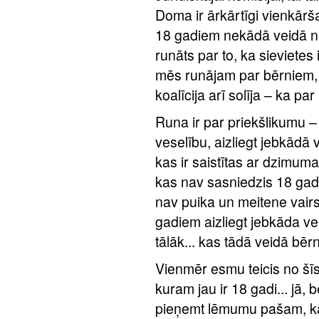
Doma ir ārkārtīgi vienkārša
18 gadiem nekādā veidā net
runāts par to, ka sievietes
mēs runājam par bērniem, u
koalīcija arī solīja – ka pa
Runa ir par priekšlikumu –
veselību, aizliegt jebkādā
kas ir saistītas ar dzimu
kas nav sasniedzis 18 gad
nav puika un meitene vairs
gadiem aizliegt jebkāda ve
tālāk... kas tādā veidā bēr
Vienmēr esmu teicis no šī
kuram jau ir 18 gadi... jā, 
pieņemt lēmumu pašam, kā v