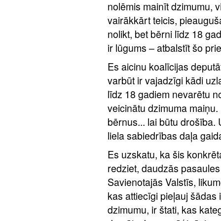
nolēmis mainīt dzimumu, viņ
vairākkārt teicis, pieaugu
nolikt, bet bērni līdz 18 
ir lūgums – atbalstīt šo pri
Es aicinu koalīcijas deputā
varbūt ir vajadzīgi kādi uzl
līdz 18 gadiem nevarētu no
veicinātu dzimuma maiņu. 
bērnus... lai būtu drošība.
liela sabiedrības daļa gaid
Es uzskatu, ka šis konkrēta
redziet, daudzās pasaules
Savienotajās Valstīs, likum
kas attiecīgi pieļauj šādas 
dzimumu, ir štati, kas kateg