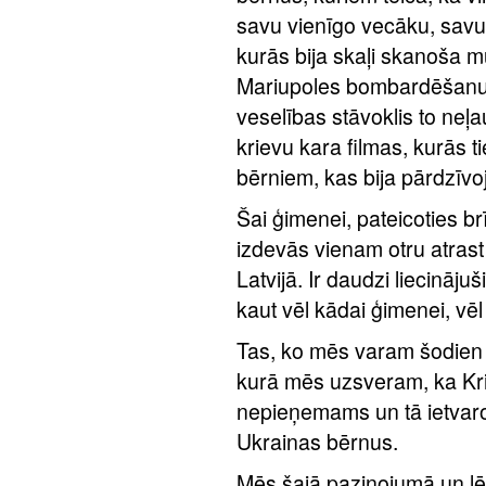
savu vienīgo vecāku, savu t
kurās bija skaļi skanoša m
Mariupoles bombardēšanu.
veselības stāvoklis to neļauj
krievu kara filmas, kurās ti
bērniem, kas bija pārdzīv
Šai ģimenei, pateicoties b
izdevās vienam otru atrast 
Latvijā. Ir daudzi liecinājuš
kaut vēl kādai ģimenei, vē
Tas, ko mēs varam šodien d
kurā mēs uzsveram, ka Krie
nepieņemams un tā ietvaros
Ukrainas bērnus.
Mēs šajā paziņojumā un l