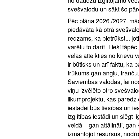
no daudzu izglītojamo vecā
svešvalodu un sākt šo pāre
Pēc plāna 2026./2027. māc
piedāvāta kā otrā svešvalod
redzams, ka pietrūkst... ļo
varētu to darīt. Tieši tāpēc
vēlas atteikties no krievu
ir būtisks un arī faktu, ka
trūkums gan angļu, franču
Savienības valodās, lai no
viņu izvēlēto otro svešva
likumprojektu, kas paredz g
iestādei būs tiesības un ies
izglītības iestādi un slēgt
veidā – gan attālināti, gan k
izmantojot resursus, nodroš