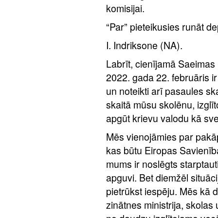
komisijai.
“Par” pieteikusies runāt de
I. Indriksone (NA).
Labrīt, cienījamā Saeimas p
2022. gada 22. februāris i
un noteikti arī pasaules sk
skaitā mūsu skolēnu, izglī
apgūt krievu valodu kā sv
Mēs vienojāmies par pakāp
kas būtu Eiropas Savienība
mums ir noslēgts starptaut
apguvi. Bet diemžēl situāci
pietrūkst iespēju. Mēs kā de
zinātnes ministrija, skol