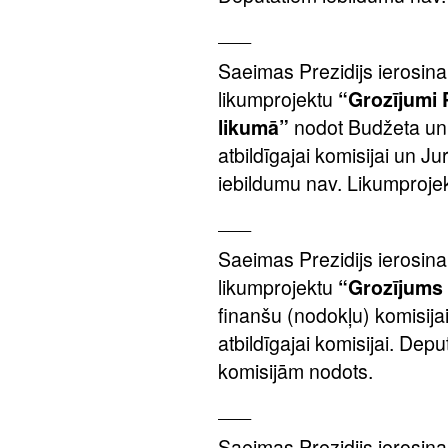
___
Saeimas Prezidijs ierosina
likumprojektu
“Grozījumi 
likumā”
nodot Budžeta un 
atbildīgajai komisijai un Ju
iebildumu nav. Likumproje
___
Saeimas Prezidijs ierosina
likumprojektu
“Grozījums 
finanšu (nodokļu) komisijai
atbildīgajai komisijai. Dep
komisijām nodots.
___
Saeimas Prezidijs ierosina