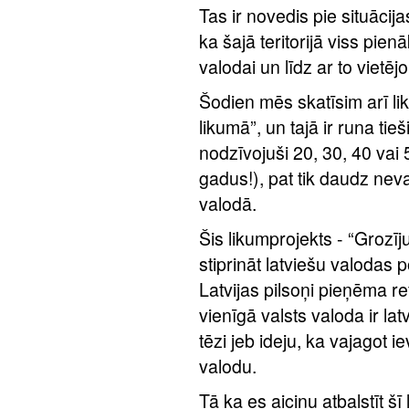
Tas ir novedis pie situācij
ka šajā teritorijā viss pien
valodai un līdz ar to vietē
Šodien mēs skatīsim arī li
likumā”, un tajā ir runa tieši
nodzīvojuši 20, 30, 40 vai 
gadus!), pat tik daudz nevar
valodā.
Šis likumprojekts - “Grozī
stiprināt latviešu valodas p
Latvijas pilsoņi pieņēma r
vienīgā valsts valoda ir lat
tēzi jeb ideju, ka vajagot i
valodu.
Tā ka es aicinu atbalstīt šī