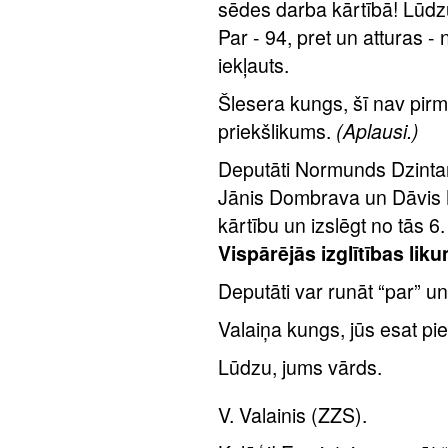
sēdes darba kārtībā! Lūd
Par - 94, pret un atturas -
iekļauts.
Šlesera kungs, šī nav pirmā
priekšlikums.
(Aplausi.)
Deputāti Normunds Dzintar
Jānis Dombrava un Dāvis M
kārtību un izslēgt no tās 6
Vispārējās izglītības lik
Deputāti var runāt “par” u
Valaiņa kungs, jūs esat pie
Lūdzu, jums vārds.
V. Valainis (ZZS).