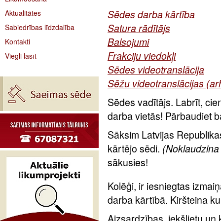
Sēdes darba kārtība
Aktualitātes
Satura rādītājs
Sabiedrības līdzdalība
Balsojumi
Kontakti
Frakciju viedokļi
Viegli lasīt
Sēdes videotranslācija
Sēžu videotranslācijas (ar
Sēdes vadītājs. Labrīt, cie
darba vietās! Pārbaudiet b
Sāksim Latvijas Republik
kārtējo sēdi.
(Noklaudzina
sākusies!
Kolēģi, ir iesniegtas izmai
darba kārtībā. Kiršteina ku
Aizsardzības, iekšlietu un