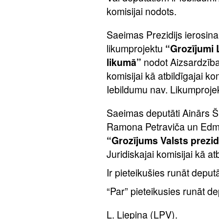
komisijai nodots.
Saeimas Prezidijs ierosina
likumprojektu
“Grozījumi 
likumā”
nodot Aizsardzība
komisijai kā atbildīgajai ko
Iebildumu nav. Likumprojek
Saeimas deputāti Ainārs Šl
Ramona Petraviča un Edmu
“Grozījums Valsts prezi
Juridiskajai komisijai kā atb
Ir pieteikušies runāt deputā
“Par” pieteikusies runāt de
L. Liepiņa (LPV).