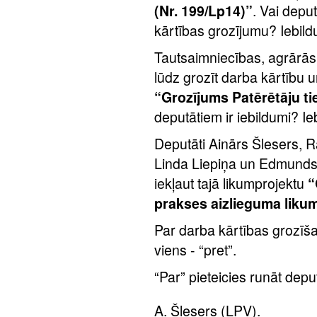
(Nr. 199/Lp14)”
. Vai depu
kārtības grozījumu? Iebild
Tautsaimniecības, agrārās,
lūdz grozīt darba kārtību u
“Grozījums Patērētāju ti
deputātiem ir iebildumi? Ie
Deputāti Ainārs Šlesers, R
Linda Liepiņa un Edmunds Z
iekļaut tajā likumprojektu
“
prakses aizlieguma liku
Par darba kārtības grozīša
viens - “pret”.
“Par” pieteicies runāt depu
A. Šlesers (LPV).