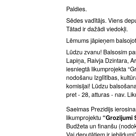
Paldies.
Sēdes vadītājs. Viens deputā
Tātad ir dažādi viedokļi.
Lēmums jāpieņem balsojot
Lūdzu zvanu! Balsosim par
Lapiņa, Raivja Dzintara, A
iesniegtā likumprojekta “G
nodošanu Izglītības, kultūr
komisijai! Lūdzu balsošan
pret - 28, atturas - nav. L
Saeimas Prezidijs ierosina
likumprojektu
“Grozījumi 
Budžeta un finanšu (nodokļu
Vai deputātiem ir iebildum