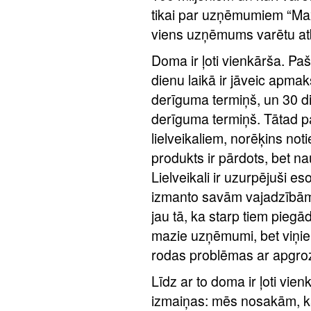
tikai par uzņēmumiem “Maxi
viens uzņēmums varētu atbil
Doma ir ļoti vienkārša. Paš
dienu laikā ir jāveic apma
derīguma termiņš, un 30 di
derīguma termiņš. Tātad pa
lielveikaliem, norēķins noti
produkts ir pārdots, bet n
Lielveikali ir uzurpējuši eso
izmanto savām vajadzībām, b
jau tā, ka starp tiem piegādāt
mazie uzņēmumi, bet viņie
rodas problēmas ar apgro
Līdz ar to doma ir ļoti vie
izmaiņas: mēs nosakām, ka