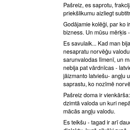
Pašreiz, es saprotu, frakc
priekšlikumu aizliegt subti
Godājamie kolēģi, par ko ir 
bizness. Un mūsu mērķis - 
Es savulaik... Kad man bij
nesapratu norvēģu valodu u
sarunvalodas līmenī, un man
nebija pat vārdnīcas - lat
jāizmanto latviešu- angļu u
saprastu, ko nozīmē norv
Pašreiz doma ir vienkārša: l
dzimtā valoda un kuri nepār
mācās angļu valodu.
Es teikšu - tagad ir arī dau