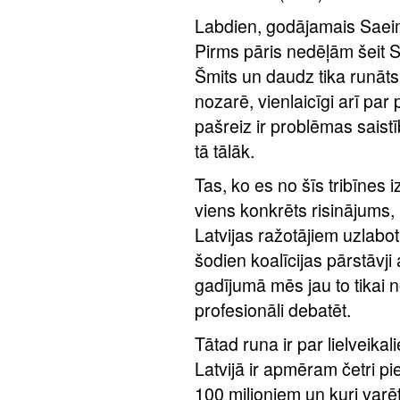
Labdien, godājamais Saeim
Pirms pāris nedēļām šeit 
Šmits un daudz tika runāts
nozarē, vienlaicīgi arī par
pašreiz ir problēmas saist
tā tālāk.
Tas, ko es no šīs tribīnes i
viens konkrēts risinājums,
Latvijas ražotājiem uzlabot
šodien koalīcijas pārstāvji
gadījumā mēs jau to tikai n
profesionāli debatēt.
Tātad runa ir par lielveika
Latvijā ir apmēram četri p
100 miljoniem un kuri varēt