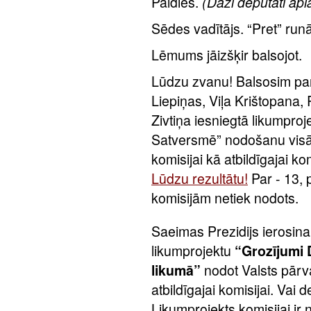
Paldies.
(Daži deputāti apl
Sēdes vadītājs. “Pret” runā
Lēmums jāizšķir balsojot.
Lūdzu zvanu! Balsosim par
Liepiņas, Viļa Krištopan
Zivtiņa iesniegtā likumproj
Satversmē” nodošanu visām
komisijai kā atbildīgajai k
Lūdzu rezultātu!
Par - 13, p
komisijām netiek nodots.
Saeimas Prezidijs ierosina
likumprojektu
“Grozījumi 
likumā”
nodot Valsts pārv
atbildīgajai komisijai. Vai 
Likumprojekts komisijai ir 