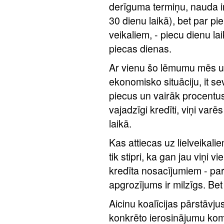
derīguma termiņu, nauda ir 
30 dienu laikā), bet par pi
veikaliem, - piecu dienu la
piecas dienas.
Ar vienu šo lēmumu mēs uz
ekonomisko situāciju, it se
piecus un vairāk procentu
vajadzīgi kredīti, viņi var
laikā.
Kas attiecas uz lielveikaliem
tik stipri, ka gan jau viņi
kredīta nosacījumiem - par 
apgrozījums ir milzīgs. Bet 
Aicinu koalīcijas pārstāvju
konkrēto ierosinājumu kom