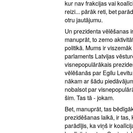
kur nav frakcijas vai koalīc
reizi... pārāk reti, bet par
otru jautājumu.
Un prezidenta vēlēšanas ir
manuprāt, to zemo aktivitāt
politikā. Mums ir viszemāk 
parlaments Latvijas vēsturē
visnepopulārākais preziden
vēlēšanās par Egilu Levitu
nākam ar šādu piedāvājumu,
nobalsot par visnepopulārā
šim. Tas tā - jokam.
Bet, manuprāt, tas bēdīgāk
prezidēšanas laikā, ir tas, 
parādījis, ka viņš ir koalīc