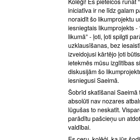
Kolēģi! Es pieteicos runāt 
iniciatīva ir ne līdz galam 
noraidīt šo likumprojektu un
iesniegtais likumprojekts -
likumā” - ļoti, ļoti spilgti
uzklausīšanas, bez iesaistī
izveidojusi kārtējo ļoti būt
ietekmēs mūsu izglītības 
diskusijām šo likumprojekt
iesniegusi Saeimā.
Šobrīd skatīšanai Saeimā t
absolūti nav nozares atbal
lūgušas to neskatīt. Vispar
parādītu pašcieņu un atdot
valdībai.
Es ceru, kolēģi, ka jūs šod