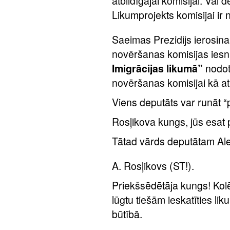
atbildīgajai komisijai. Vai 
Likumprojekts komisijai ir 
Saeimas Prezidijs ierosina
novēršanas komisijas iesn
Imigrācijas likumā”
nodot 
novēršanas komisijai kā atb
Viens deputāts var runāt “pa
Rosļikova kungs, jūs esat p
Tātad vārds deputātam Al
A. Rosļikovs (ST!).
Priekšsēdētāja kungs! Kolēģ
lūgtu tiešām ieskatīties l
būtībā.