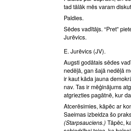
tad tālāk mēs varam diskut
Paldies.
Sēdes vadītājs. “Pret” pie
Jurēvics.
E. Jurēvics (JV).
Augsti godātais sēdes vad
nedēļā, gan šajā nedēļā mē
ir kaut kāda jauna demokrāt
nav. Tas ir mēģinājums atg
atgriezties pagātnē, kur d
Atcerēsimies, kāpēc ar kon
Saeimas izbeidza šo praksi,
(Starpsauciens.)
Tāpēc, ka
sabiedrībai teica, ka bals