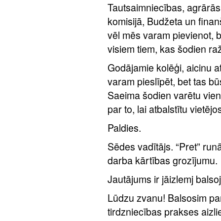
Tautsaimniecības, agrārās,
komisijā, Budžeta un finan
vēl mēs varam pievienot, be
visiem tiem, kas šodien ra
Godājamie kolēģi, aicinu at
varam pieslīpēt, bet tas bū
Saeima šodien varētu vien
par to, lai atbalstītu vietēj
Paldies.
Sēdes vadītājs. “Pret” runā
darba kārtības grozījumu.
Jautājums ir jāizlemj balsoj
Lūdzu zvanu! Balsosim par
tirdzniecības prakses aiz