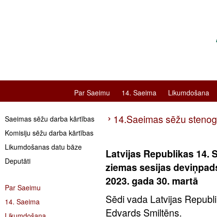
Par Saeimu
14. Saeima
Likumdošana
14.Saeimas sēžu steno
Saeimas sēžu darba kārtības
Komisiju sēžu darba kārtības
Likumdošanas datu bāze
Latvijas Republikas 14.
Deputāti
ziemas sesijas deviņpad
2023. gada 30. martā
Par Saeimu
Sēdi vada Latvijas Republ
14. Saeima
Edvards Smiltēns.
Likumdošana