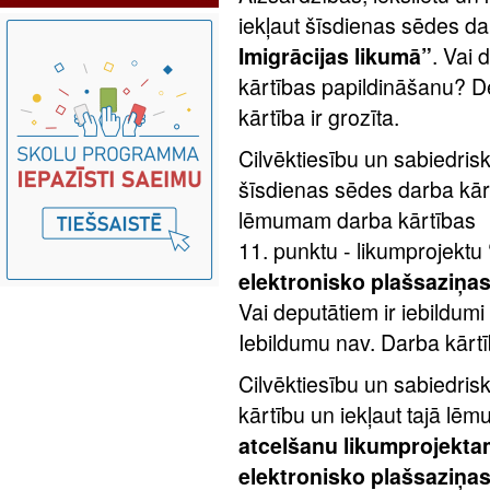
iekļaut šīsdienas sēdes da
Imigrācijas likumā”
. Vai 
kārtības papildināšanu? D
kārtība ir grozīta.
Cilvēktiesību un sabiedrisk
šīsdienas sēdes darba kār
lēmumam darba kārtības
11. punktu - likumprojektu
elektronisko plašsaziņas
Vai deputātiem ir iebildum
Iebildumu nav. Darba kārtīb
Cilvēktiesību un sabiedrisk
kārtību un iekļaut tajā lē
atcelšanu likumprojekta
elektronisko plašsaziņas