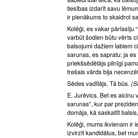
tiesības izdarīt savu lēm
ir pienākums to skaidrot sa
Kolēģi, es vakar pārlasīju
varbūt šodien būtu vērts ci
balsojumi dažiem labiem cilv
sarunas, es sapratu: ja es 
priekšsēdētājs pilnīgi pama
trešais vārds bija necenzēt
Sēdes vadītājs. Tā būs.
(S
E. Jurēvics. Bet es aicinu v
sarunas”, kur par preziden
domāja, kā saskaitīt balsis
Kolēģi, mums ikvienam ir ie
izvirzīt kandidātus, bet m