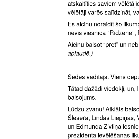
atskaitīties saviem vēlētāji
vēlētāji varēs salīdzināt, 
Es aicinu noraidīt šo liku
nevis viesnīcā “Rīdzene”, 
Aicinu balsot “pret” un neb
aplaudē.)
Sēdes vadītājs. Viens deputā
Tātad dažādi viedokļi, un, 
balsojums.
Lūdzu zvanu! Atklāts bals
Šlesera, Lindas Liepiņas,
un Edmunda Zivtiņa iesnie
prezidenta ievēlēšanas lik