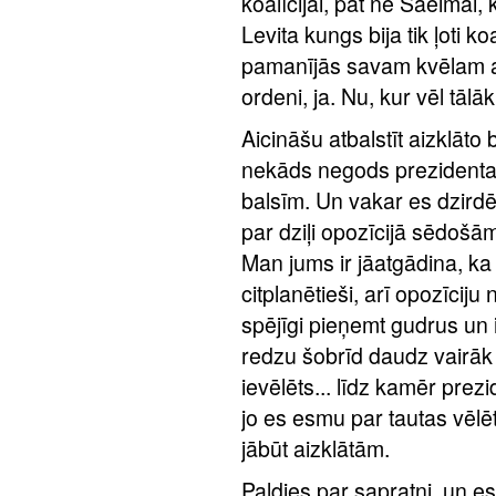
koalīcijai, pat ne Saeimai, 
Levita kungs bija tik ļoti ko
pamanījās savam kvēlam a
ordeni, ja. Nu, kur vēl tālā
Aicināšu atbalstīt aizklāto
nekāds negods prezidentam 
balsīm. Un vakar es dzird
par dziļi opozīcijā sēdošā
Man jums ir jāatgādina, ka 
citplanētieši, arī opozīciju
spējīgi pieņemt gudrus un
redzu šobrīd daudz vairāk
ievēlēts... līdz kamēr prez
jo es esmu par tautas vēl
jābūt aizklātām.
Paldies par sapratni, un es