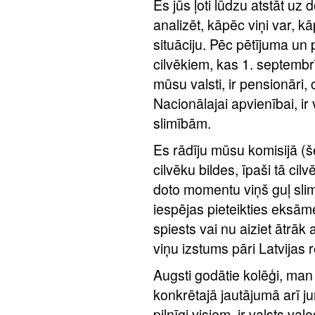
Es jūs ļoti lūdzu atstāt 
analizēt, kāpēc viņi var, 
situāciju. Pēc pētījuma un
cilvēkiem, kas 1. septembr
mūsu valsti, ir pensionāri, 
Nacionālajai apvienībai, ir
slimībām.
Es rādīju mūsu komisijā (še
cilvēku bildes, īpaši tā cil
doto momentu viņš guļ sli
iespējas pieteikties eksāme
spiests vai nu aiziet ātrāk 
viņu izstums pāri Latvijas 
Augsti godātie kolēģi, man 
konkrētajā jautājumā arī ju
pilnīgi visiem, ir valsts v