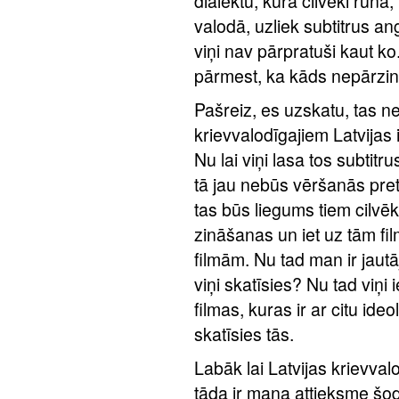
dialektu, kurā cilvēki runā,
valodā, uzliek subtitrus ang
viņi nav pārpratuši kaut ko.
pārmest, ka kāds nepārzin
Pašreiz, es uzskatu, tas ne
krievvalodīgajiem Latvijas 
Nu lai viņi lasa tos subtit
tā jau nebūs vēršanās pret 
tas būs liegums tiem cilvēk
zināšanas un iet uz tām fil
filmām. Nu tad man ir jaut
viņi skatīsies? Nu tad viņi 
filmas, kuras ir ar citu ideo
skatīsies tās.
Labāk lai Latvijas krievval
tāda ir mana attieksme šodie