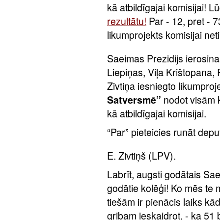
kā atbildīgajai komisijai!
rezultātu!
Par - 12, pret - 7
likumprojekts komisijai net
Saeimas Prezidijs ierosina
Liepiņas, Viļa Krištopan
Zivtiņa iesniegto likumpro
Satversmē”
nodot visām ko
kā atbildīgajai komisijai.
“Par” pieteicies runāt dep
E. Zivtiņš (LPV).
Labrīt, augsti godātais Sa
godātie kolēģi! Ko mēs te
tiešām ir pienācis laiks kā
gribam ieskaidrot, - ka 51 