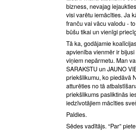
bizness, nevajag iejaukties
visi varētu iemācīties. Ja 
franču vai vācu valodu - to 
būšu tikai un vienīgi priecī
Tā ka, godājamie koalīcijas
apvienība vienmēr ir bijusi
viņiem nepārmetu. Man vai
SARAKSTU un JAUNO VIENO
priekšlikumu, ko piedāvā N
atturēties no tā atbalstīšan
priekšlikums pasliktinās ie
iedzīvotājiem mācīties sve
Paldies.
Sēdes vadītājs. “Par” piet