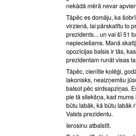
nekādā mērā nevar apvien
Tāpēc es domāju, ka šobrīd
virzienā, lai pārskatītu to 
prezidents... un vai šī 51 b
nepieciešams. Manā skatījum
opozīcijas balsis ir tās, ka
prezidentam runāt visas ta
Tāpēc, cienītie kolēģi, god
lakonisks, neaizņemšu jūs
balsot pēc sirdsapziņas. 
pie tā sliekšņa, kad mums i
būtu labāk, kā būtu labāk 
Valsts prezidentu.
Ierosinu atbalstīt.