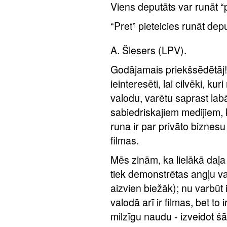
Viens deputāts var runāt “pa
“Pret” pieteicies runāt dep
A. Šlesers (LPV).
Godājamais priekšsēdētāj
ieinteresēti, lai cilvēki, ku
valodu, varētu saprast lab
sabiedriskajiem medijiem,
runa ir par privāto biznesu 
filmas.
Mēs zinām, ka lielākā daļa 
tiek demonstrētas angļu va
aizvien biežāk); nu varbūt 
valodā arī ir filmas, bet to
milzīgu naudu - izveidot šā