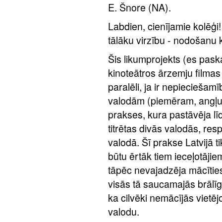
E. Šnore (NA).
Labdien, cienījamie kolēģi!
tālāku virzību - nodošanu k
Šis likumprojekts (es paska
kinoteātros ārzemju filmas t
paralēli, ja ir nepieciešam
valodām (piemēram, angļu
prakses, kura pastāvēja līd
titrētas divās valodās, resp
valodā. Šī prakse Latvijā t
būtu ērtāk tiem ieceļotājie
tāpēc nevajadzēja mācīties
visās tā saucamajās brālīga
ka cilvēki nemācījās vietēj
valodu.