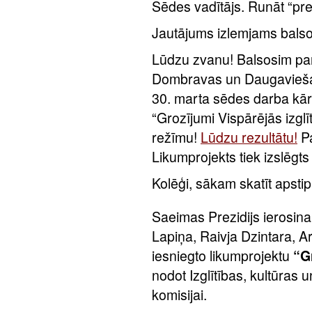
Sēdes vadītājs. Runāt “pre
Jautājums izlemjams balso
Lūdzu zvanu! Balsosim par
Dombravas un Daugavieša
30. marta sēdes darba kārt
“Grozījumi Vispārējās izgl
režīmu!
Lūdzu rezultātu!
Pa
Likumprojekts tiek izslēgts
Kolēģi, sākam skatīt apstip
Saeimas Prezidijs ierosin
Lapiņa, Raivja Dzintara, A
iesniegto likumprojektu
“G
nodot Izglītības, kultūras u
komisijai.