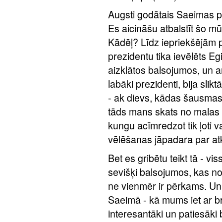
Augsti godātais Saeimas pr
Es aicināšu atbalstīt šo mū
Kādēļ? Līdz iepriekšējām 
prezidentu tika ievēlēts Eg
aizklātos balsojumos, un a
labāki prezidenti, bija slik
- ak dievs, kādas šausmas!
tāds mans skats no malas - 
kungu acīmredzot tik ļoti v
vēlēšanas jāpadara par at
Bet es gribētu teikt tā - viss
sevišķi balsojumos, kas not
ne vienmēr ir pērkams. Un 
Saeimā - kā mums iet ar b
interesantāki un patiesāki 