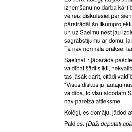
izņemšanu no darba kārtīb
vēlreiz diskutēsiet par šie
pārstrādāt šo likumprojektu
un uz Saeimu nest jau izdi
sagrābstījumu ar domu: lai
Tā nav normāla prakse, tač
Saeimai ir jāparāda pašcieņa
valdībai šādi slikti, nekvali
tas jāsāk darīt, citādi val
“Visus diskusiju jautājumu
valdība, to visu atdodam S
nav pareiza attieksme.
Kolēģi, es domāju, jādod at
Paldies.
(Daži deputāti apl