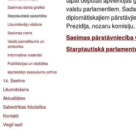
tāpat deputāti apvienojas 
Saeimas darba grafiks
valstu parlamentiem. Sadar
Starptautiskā sadarbība
diplomātiskajiem pārstāvji
Likumdevēju vēsture
Prezidija, nozaru komisiju, 
Saeimas nams
Saeimas pārstāvniecība 
Valsts pamatlikums un
simbolika
Starptautiskā parlament
Informatīvie materiāli
Publikācijas un statistika
Iepriekšējo sasaukumu arhīvs
14. Saeima
Likumdošana
Aktualitātes
Sabiedrības līdzdalība
Kontakti
Viegli lasīt