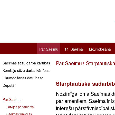
Par Saeimu
14. Saeima
Likumdošana
Par Saeimu
Starptautisk
Saeimas sēžu darba kārtības
Komisiju sēžu darba kārtības
Likumdošanas datu bāze
Starptautiskā sadarbī
Deputāti
Nozīmīga loma Saeimas darb
Par Saeimu
parlamentiem. Saeima ir iz
Latvijas parlaments
interešu pārstāvniecībai s
Saeimas funkcijas