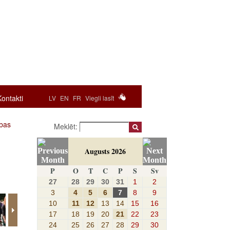
Kontakti
LV
EN
FR
Viegli lasīt
ības
Meklēt:
Augusts 2026
P
O
T
C
P
S
Sv
27
28
29
30
31
1
2
3
4
5
6
7
8
9
10
11
12
13
14
15
16
17
18
19
20
21
22
23
24
25
26
27
28
29
30