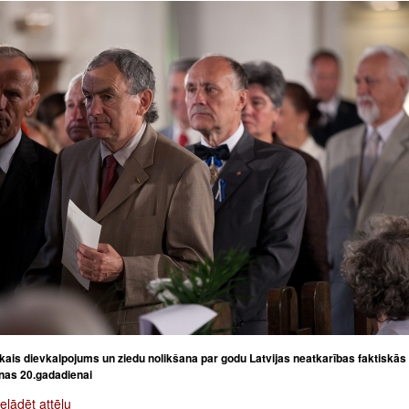
ais dievkalpojums un ziedu nolikšana par godu Latvijas neatkarības faktiskās
nas 20.gadadienai
elādēt attēlu