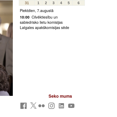
31
1
2
3
4
5
6
Piektdien, 7.augustā
10:00
Cilvēktiesību un
sabiedrisko lietu komisijas
Latgales apakškomisijas sēde
Seko mums