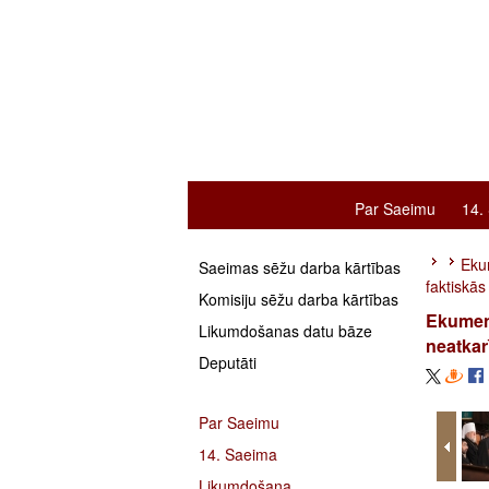
Par Saeimu
14.
Eku
Saeimas sēžu darba kārtības
faktiskā
Komisiju sēžu darba kārtības
Ekumeni
Likumdošanas datu bāze
neatkar
Deputāti
Par Saeimu
14. Saeima
Likumdošana