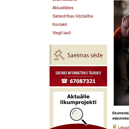
Aktualitātes
Sabiedrības līdzdalība
Kontakti
Viegli lasīt
Ekumenisk
atjaunoša
Lejupi