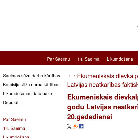
Par Saeimu
14. Saeima
Likumdošana
Ekumeniskais dievkalp
Saeimas sēžu darba kārtības
Latvijas neatkarības fakt
Komisiju sēžu darba kārtības
Likumdošanas datu bāze
Ekumeniskais dievkal
Deputāti
godu Latvijas neatkar
20.gadadienai
Par Saeimu
14. Saeima
Likumdošana