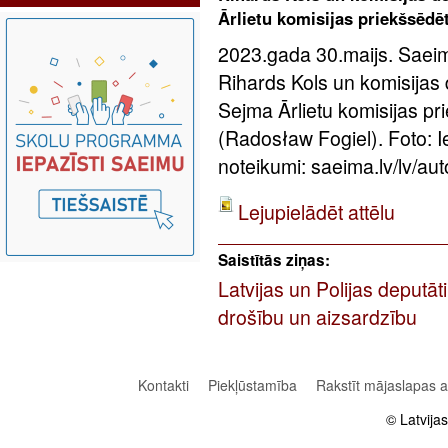
Ārlietu komisijas priekšsēdē
2023.gada 30.maijs. Saeim
Rihards Kols un komisijas 
Sejma Ārlietu komisijas p
(Radosław Fogiel). Foto: 
noteikumi: saeima.lv/lv/aut
Lejupielādēt attēlu
Saistītās ziņas:
Latvijas un Polijas deputāt
drošību un aizsardzību
Kontakti
Piekļūstamība
Rakstīt mājaslapas 
© Latvija