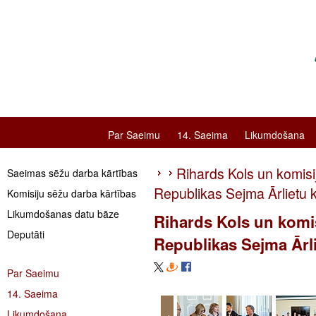
Par Saeimu
14. Saeima
Likumdošana
Rihards Kols un komisij
Saeimas sēžu darba kārtības
Republikas Sejma Ārlietu 
Komisiju sēžu darba kārtības
Likumdošanas datu bāze
Rihards Kols un komisi
Deputāti
Republikas Sejma Ārli
Par Saeimu
14. Saeima
Likumdošana