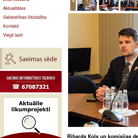
Aktualitātes
Sabiedrības līdzdalība
Kontakti
Viegli lasīt
Rihards Kols un komisijas de