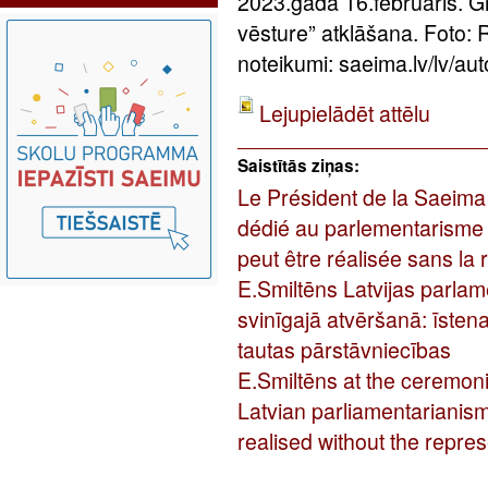
2023.gada 16.februāris. G
vēsture” atklāšana. Foto:
noteikumi: saeima.lv/lv/aut
Lejupielādēt attēlu
Saistītās ziņas:
Le Président de la Saeima l
dédié au parlementarisme l
peut être réalisée sans la
E.Smiltēns Latvijas parla
svinīgajā atvēršanā: īstena
tautas pārstāvniecības
E.Smiltēns at the ceremoni
Latvian parliamentarianis
realised without the repres