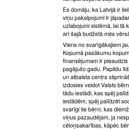
Es domāju, ka Latvijā ir lie
viņu pakalpojumi ir jāpada
uzlabojumi sistēmā, lai tā
arī šajā budžetā mēs vērs
Viens no svarīgākajiem jau
Kopumā pasākumu kopums d
finansējumam ir pieaudzis 
pagājušo gadu. Papildu līd
un atbalsta centra stiprinā
izdosies veidot Valsts bērn
tādu iestādi, kas spēj palīd
iestādēm, spēj palīdzēt soc
svarīgi tie bērni, kas diem
viņus pazaudējam, ja nesp
cēloņsakarības, kāpēc bē