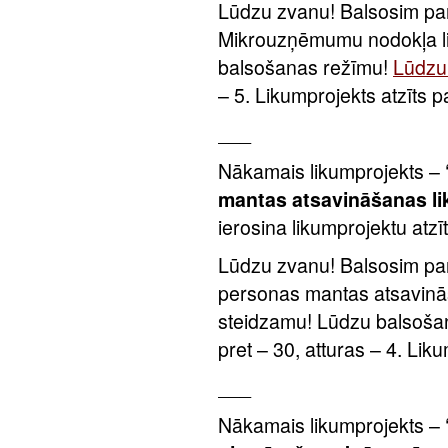
Lūdzu zvanu! Balsosim par
Mikrouzņēmumu nodokļa li
balsošanas režīmu!
Lūdzu 
– 5. Likumprojekts atzīts 
___
Nākamais likumprojekts –
mantas atsavināšanas l
ierosina likumprojektu atzī
Lūdzu zvanu! Balsosim par
personas mantas atsavinā
steidzamu! Lūdzu balsoša
pret – 30, atturas – 4. Lik
___
Nākamais likumprojekts –