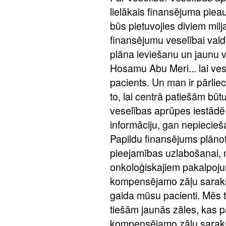
lielākais finansējuma pie
būs pietuvojies diviem milj
finansējumu veselībai vald
plāna ieviešanu un jaunu v
Hosamu Abu Meri... lai ve
pacients. Un man ir pārlie
to, lai centrā patiešām būt
veselības aprūpes iestād
informāciju, gan nepiecieš
Papildu finansējums plāno
pieejamības uzlabošanai, ma
onkoloģiskajiem pakalpoju
kompensējamo zāļu sarakstu,
gaida mūsu pacienti. Mēs
tiešām jaunās zāles, kas pa
kompensējamo zāļu sarak