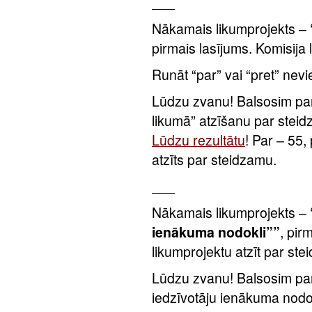
___
Nākamais likumprojekts –
pirmais lasījums. Komisija 
Runāt “par” vai “pret” nevi
Lūdzu zvanu! Balsosim par
likumā” atzīšanu par stei
Lūdzu rezultātu
! Par – 55,
atzīts par steidzamu.
___
Nākamais likumprojekts –
ienākuma nodokli””
, pir
likumprojektu atzīt par ste
Lūdzu zvanu! Balsosim par
iedzīvotāju ienākuma nodo