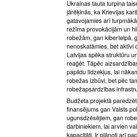
Ukrainas tauta turpina tai
jārēķinās, ka Krievijas kar
gatavojamies arī turpmākām
režīma provokācijām un h
robežām, gan kibertelpā, g
nenoskatāmies, bet aktīvi 
Latvijas spēka struktūru un
reaģēt. Tāpēc aizsardzība
papildu līdzekļus, lai nā
robežas izbūvi, bet pēc ta
robežapsardzības infrastru
Budžeta projektā paredzēt
finansējums gan Valsts pol
ugunsdzēsējiem, gan robe
darbiniekiem, lai arvien va
kapacitāti. Ir plānoti arī p