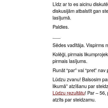
Līdz ar to es aicinu diskut
diskusijām atbalstīt gan s
lasījumā.
Paldies.
___
Sēdes vadītāja. Vispirms 
Kolēģi, pirmais likumproje
pirmais lasījums.
Runāt “par” vai “pret” nav 
Lūdzu zvanu! Balsosim par
likumā” atzīšanu par stei
Lūdzu rezultātu
! Par – 56,
atzīts par steidzamu.