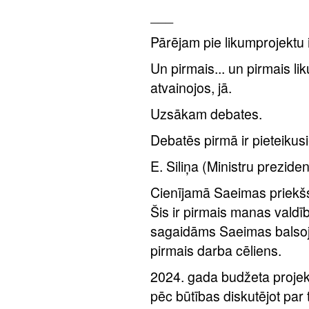
___
Pārējam pie likumprojektu 
Un pirmais... un pirmais l
atvainojos, jā.
Uzsākam debates.
Debatēs pirmā ir pieteikusi
E. Siliņa (Ministru preziden
Cienījamā Saeimas priekšsē
Šis ir pirmais manas valdī
sagaidāms Saeimas balsoju
pirmais darba cēliens.
2024. gada budžeta projekt
pēc būtības diskutējot par 