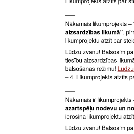
Likumprojekts atzīts par s
___
Nākamais likumprojekts –
aizsardzības likumā”
, pi
likumprojektu atzīt par ste
Lūdzu zvanu! Balsosim par
tiesību aizsardzības likum
balsošanas režīmu!
Lūdzu 
– 4. Likumprojekts atzīts 
___
Nākamais ir likumprojekts
azartspēļu nodevu un no
ierosina likumprojektu atzī
Lūdzu zvanu! Balsosim par