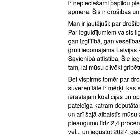
ir nepieciešami papildu pieš
apmērā. Šis ir drošības un
Man ir jautājuši: par drošību
Par ieguldījumiem valsts il
gan izglītībā, gan veselība
grūti iedomājama Latvijas k
Savienībā attīstība. Šie ie
tam, lai mūsu cilvēki gribētu
Bet vispirms tomēr par dro
suverenitāte ir mērķi, kas s
ierastajam koalīcijas un o
pateicīga katram deputātam
un arī šajā atbalstīs mūs
pieaugumu līdz 2,4 procent
vēl... un iegūstot 2027. ga