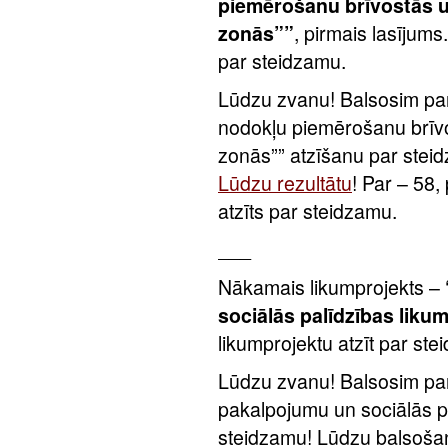
piemērošanu brīvostās u
zonās””
, pirmais lasījums
par steidzamu.
Lūdzu zvanu! Balsosim par
nodokļu piemērošanu brīv
zonās”” atzīšanu par stei
Lūdzu rezultātu
! Par – 58,
atzīts par steidzamu.
___
Nākamais likumprojekts –
sociālās palīdzības liku
likumprojektu atzīt par ste
Lūdzu zvanu! Balsosim par
pakalpojumu un sociālās p
steidzamu! Lūdzu balsoša