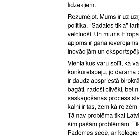
līdzekļiem.
Rezumējot. Mums ir uz uzņ
politika. “Sadales tīkla” t
veicinoši. Un mums Eirop
apjoms ir gana ievērojams
inovācijām un eksportspēj
Vienlaikus varu solīt, ka va
konkurētspēju, jo darāmā p
ir daudz apspriestā birokr
bagāti, radoši cilvēki, bet
saskaņošanas process star
kalni ir tas, zem kā reizēm
Tā nav problēma tikai Latvi
šīm pašām problēmām. Tik
Padomes sēdē, ar kolēģiem