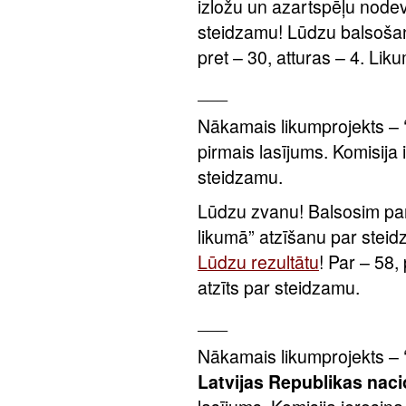
izložu un azartspēļu nodev
steidzamu! Lūdzu balsoša
pret – 30, atturas – 4. Lik
___
Nākamais likumprojekts –
pirmais lasījums. Komisija 
steidzamu.
Lūdzu zvanu! Balsosim par
likumā” atzīšanu par stei
Lūdzu rezultātu
! Par – 58,
atzīts par steidzamu.
___
Nākamais likumprojekts –
Latvijas Republikas naci