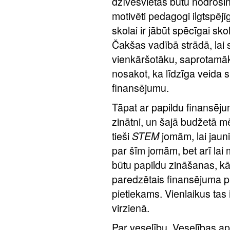
dzīvesvietas būtu nodrošinā
motivēti pedagogi ilgtspējīg
skolai ir jābūt spēcīgai sk
Čakšas vadībā strādā, lai s
vienkāršotāku, saprotamāk
nosakot, ka līdzīga veida
finansējumu.
Tāpat ar papildu finansēju
zinātni, un šajā budžetā 
tieši
STEM
jomām, lai jauni
par šīm jomām, bet arī la
būtu papildu zināšanas, kā
paredzētais finansējuma p
pietiekams. Vienlaikus tas i
virzienā.
Par veselību. Veselības ap