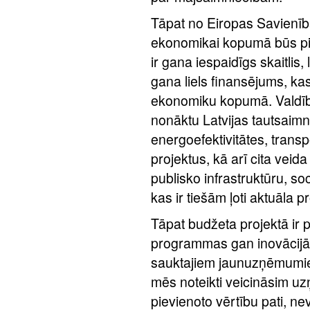
Tāpat no Eiropas Savienī
ekonomikai kopumā būs piee
ir gana iespaidīgs skaitlis, 
gana liels finansējums, k
ekonomiku kopumā. Valdība 
nonāktu Latvijas tautsaimn
energoefektivitātes, transp
projektus, kā arī cita vei
publisko infrastruktūru, so
kas ir tiešām ļoti aktuāla p
Tāpat budžeta projektā ir 
programmas gan inovācijām
sauktajiem jaunuzņēmumi
mēs noteikti veicināsim u
pievienoto vērtību pati, ne