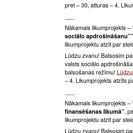
pret – 30, atturas – 4. Lik
___
Nākamais likumprojekts –
sociālo apdrošināšanu”
likumprojektu atzīt par ste
Lūdzu zvanu! Balsosim par
valsts sociālo apdrošināš
balsošanas režīmu!
Lūdzu 
– 4. Likumprojekts atzīts 
___
Nākamais likumprojekts –
finansēšanas likumā”
, p
likumprojektu atzīt par ste
Lūdzu zvanu! Balsosim par