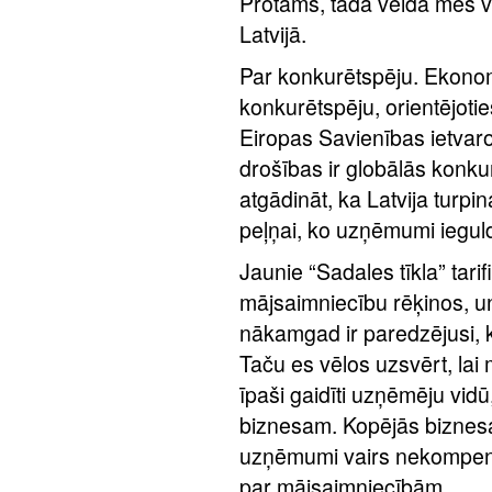
Protams, tādā veidā mēs ve
Latvijā.
Par konkurētspēju. Ekonom
konkurētspēju, orientējotie
Eiropas Savienības ietvaro
drošības ir globālās konku
atgādināt, ka Latvija turpi
peļņai, ko uzņēmumi ieguld
Jaunie “Sadales tīkla” tar
mājsaimniecību rēķinos, un 
nākamgad ir paredzējusi, 
Taču es vēlos uzsvērt, lai m
īpaši gaidīti uzņēmēju vid
biznesam. Kopējās biznes
uzņēmumi vairs nekompen
par mājsaimniecībām.