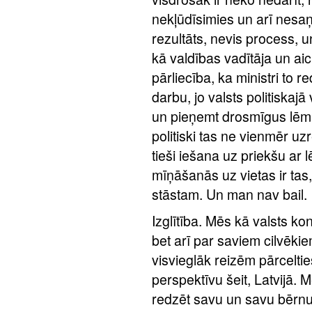
nekļūdīsimies un arī nesa
rezultāts, nevis process, u
kā valdības vadītāja un ai
pārliecība, ka ministri to r
darbu, jo valsts politiskajā
un pieņemt drosmīgus lēmu
politiski tas ne vienmēr uz
tieši iešana uz priekšu ar
mīņāšanās uz vietas ir ta
stāstam. Un man nav bail.
Izglītība. Mēs kā valsts k
bet arī par saviem cilvēkie
visvieglāk reizēm pārceltie
perspektīvu šeit, Latvijā. M
redzēt savu un savu bērnu