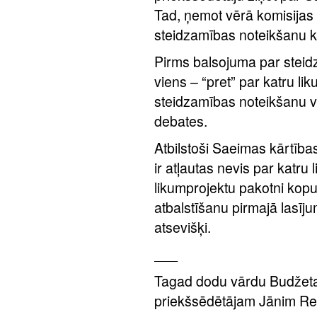
Tad, ņemot vērā komisijas 
steidzamības noteikšanu k
Pirms balsojuma par steidz
viens – “pret” par katru l
steidzamības noteikšanu v
debates.
Atbilstoši Saeimas kārtība
ir atļautas nevis par katru 
likumprojektu pakotni kop
atbalstīšanu pirmajā lasīju
atsevišķi.
___
Tagad dodu vārdu Budžeta 
priekšsēdētājam Jānim Re