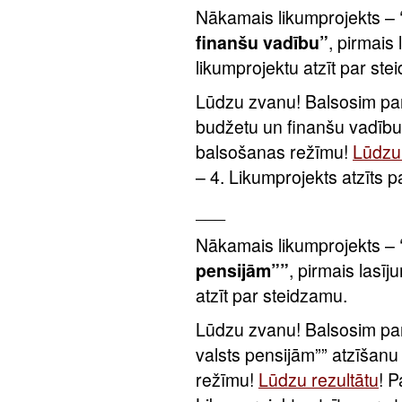
Nākamais likumprojekts –
finanšu vadību”
, pirmais
likumprojektu atzīt par ste
Lūdzu zvanu! Balsosim par
budžetu un finanšu vadību
balsošanas režīmu!
Lūdzu 
– 4. Likumprojekts atzīts 
___
Nākamais likumprojekts –
pensijām””
, pirmais lasīj
atzīt par steidzamu.
Lūdzu zvanu! Balsosim par
valsts pensijām”” atzīšan
režīmu!
Lūdzu rezultātu
! P