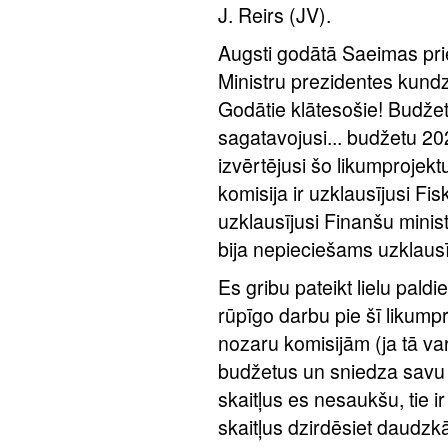
J. Reirs (JV).
Augsti godātā Saeimas pri
Ministru prezidentes kundze
Godātie klātesošie! Budžet
sagatavojusi... budžetu 20
izvērtējusi šo likumprojektu
komisija ir uzklausījusi Fi
uzklausījusi Finanšu minist
bija nepieciešams uzklausī
Es gribu pateikt lielu paldi
rūpīgo darbu pie šī likumpr
nozaru komisijām (ja tā var
budžetus un sniedza savu 
skaitļus es nesaukšu, tie ir 
skaitļus dzirdēsiet daudzkā