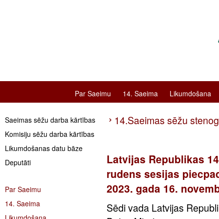
Par Saeimu
14. Saeima
Likumdošana
14.Saeimas sēžu steno
Saeimas sēžu darba kārtības
Komisiju sēžu darba kārtības
Likumdošanas datu bāze
Latvijas Republikas 1
Deputāti
rudens sesijas piecpa
2023. gada 16. novemb
Par Saeimu
14. Saeima
Sēdi vada Latvijas Republ
Likumdošana