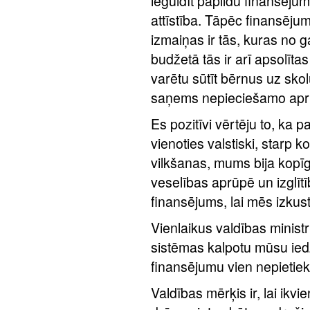
ieguldīt papildu finansējum
attīstība. Tāpēc finansēju
izmaiņas ir tās, kuras no g
budžetā tās ir arī apsolīta
varētu sūtīt bērnus uz skolu
saņems nepieciešamo aprū
Es pozitīvi vērtēju to, ka
vienoties valstiski, starp 
vilkšanas, mums bija kopīg
veselības aprūpē un izglītī
finansējums, lai mēs izkust
Vienlaikus valdības ministri
sistēmas kalpotu mūsu iedz
finansējumu vien nepietiek,
Valdības mērķis ir, lai ikv