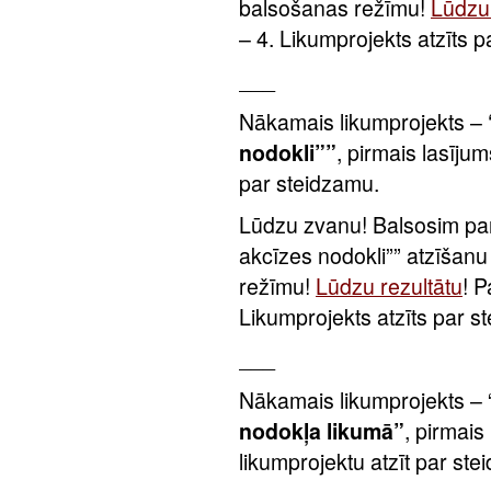
balsošanas režīmu!
Lūdzu 
– 4. Likumprojekts atzīts 
___
Nākamais likumprojekts –
nodokli””
, pirmais lasījum
par steidzamu.
Lūdzu zvanu! Balsosim par
akcīzes nodokli”” atzīšan
režīmu!
Lūdzu rezultātu
! P
Likumprojekts atzīts par s
___
Nākamais likumprojekts – 
nodokļa likumā”
, pirmais
likumprojektu atzīt par ste