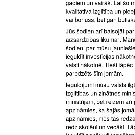
gadiem un vairāk. Lai šo m
kvalitatīva izglītība un pi
vai bonuss, bet gan būtisk
Jūs šodien arī balsojāt pa
aizsardzības likumā”. Ma
šodien, par mūsu jaunieš
ieguldīt investīcijas nākotnē
valsti nākotnē. Tieši tāpēc 
paredzēts šīm jomām.
Ieguldījumi mūsu valsts ilg
Izglītības un zinātnes min
ministrijām, bet reizēm ar
apzināmies, ka šajās jomās
apzināmies, mēs tās redzam
redz skolēni un vecāki. T