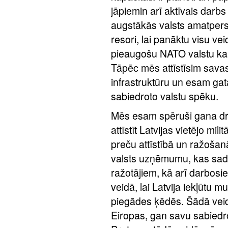
jāpiemin arī aktīvais darbs
augstākās valsts amatpers
resori, lai panāktu visu ve
pieaugošu NATO valstu kara
Tāpēc mēs attīstīsim sava
infrastruktūru un esam ga
sabiedroto valstu spēku.
Mēs esam spēruši gana dro
attīstīt Latvijas vietējo mili
preču attīstībā un ražoša
valsts uzņēmumu, kas sada
ražotājiem, kā arī darbosi
veidā, lai Latvija iekļūtu 
piegādes ķēdēs. Šādā veid
Eiropas, gan savu sabiedro