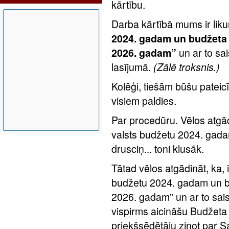
kārtību.
Darba kārtībā mums ir lik
2024. gadam un budžeta i
2026. gadam”
un ar to sai
lasījumā.
(Zālē troksnis.)
Kolēģi, tiešām būšu pateicī
visiem paldies.
Par procedūru. Vēlos atgād
valsts budžetu 2024. gadam.
drusciņ... toni klusāk.
Tātad vēlos atgādināt, ka, 
budžetu 2024. gadam un bu
2026. gadam” un ar to sais
vispirms aicināšu Budžeta 
priekšsēdētāju ziņot par S