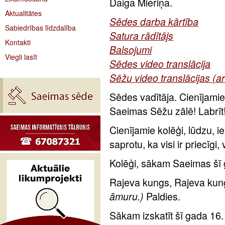
Daiga Mieriņa.
Aktualitātes
Sēdes darba kārtība
Sabiedrības līdzdalība
Satura rādītājs
Kontakti
Balsojumi
Viegli lasīt
Sēdes video translācija
Sēžu video translācijas (a
Sēdes vadītāja. Cienījamie 
Saeimas Sēžu zālē! Labrīt
Cienījamie kolēģi, lūdzu, i
saprotu, ka visi ir priecīgi,
Kolēģi, sākam Saeimas šī 
Rajeva kungs, Rajeva kung
āmuru.)
Paldies.
Sākam izskatīt šī gada 16