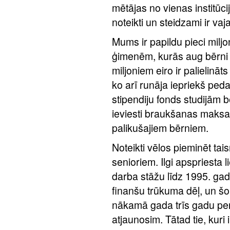
mētājas no vienas institūc
noteikti un steidzami ir vaj
Mums ir papildu pieci miljon
ģimenēm, kurās aug bērni ar
miljoniem eiro ir palielināt
ko arī runāja iepriekš peda
stipendiju fonds studijām
ieviesti braukšanas maks
palikušajiem bērniem.
Noteikti vēlos pieminēt t
senioriem. Ilgi apspriesta
darba stāžu līdz 1995. ga
finanšu trūkuma dēļ, un š
nākamā gada trīs gadu pe
atjaunosim. Tātad tie, kuri i