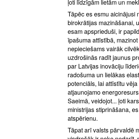
ļoti līdzīgām lietām un mek
Tāpēc es esmu aicinājusi mi
birokrātijas mazināšanai, 
esam apsprieduši, ir papild
īpašuma attīstībā, mazinot 
nepieciešams vairāk cilvēku
uzdrošinās radīt jaunus pro
par Latvijas inovāciju līd
radošuma un lielākas elastīb
potenciāls, lai attīstītu vē
atjaunojamo energoresursu
Saeimā, veidojot... ļoti ka
ministrijas stiprināšana, e
atspērienu.
Tāpat arī valsts pārvaldē 
visdrošāk ir neko nedarīt, 