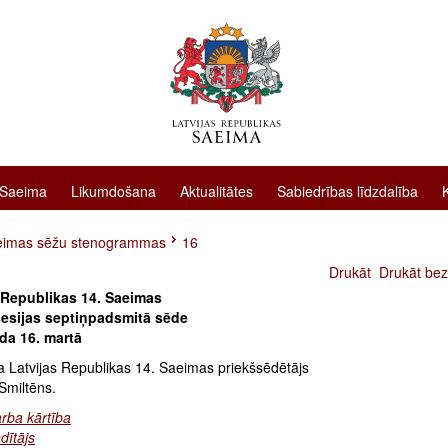
 Saeima
Likumdošana
Aktualitātes
Sabiedrības līdzdalība
eimas sēžu stenogrammas
16
Drukāt
Drukāt bez
 Republikas 14. Saeimas
esijas septiņpadsmitā sēde
da 16. martā
a Latvijas Republikas 14. Saeimas priekšsēdētājs
Smiltēns.
rba kārtība
dītājs