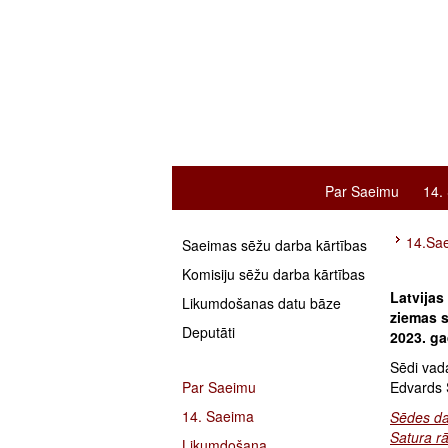
Par Saeimu
14.
14.Sa
Saeimas sēžu darba kārtības
Komisiju sēžu darba kārtības
Latvijas
Likumdošanas datu bāze
ziemas s
Deputāti
2023. ga
Sēdi vad
Par Saeimu
Edvards 
14. Saeima
Sēdes da
Satura rā
Likumdošana