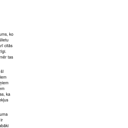
mums, ko
lietu
rī citās
īgi.
amēr tas
 šī
ņiem
iņiem
iem
as, ka
ekļus
ājuma
ir
abāki