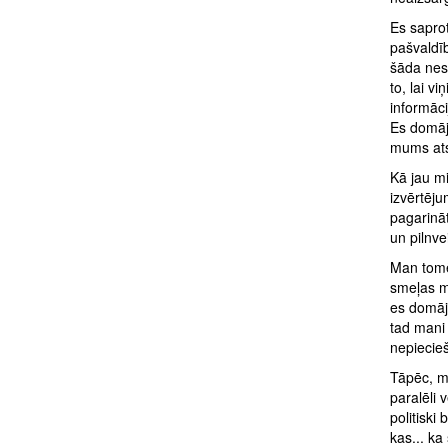
Es saprot
pašvaldī
šāda nesk
to, lai v
informāci
Es domāju
mums atsū
Kā jau m
izvērtēju
pagarināt
un pilnve
Man tomē
smeļas m
es domāj
tad mani 
nepiecie
Tāpēc, ma
paralēli 
politiski
kas... ka