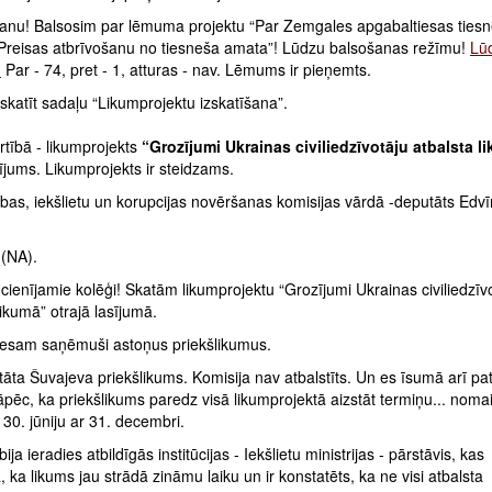
anu! Balsosim par lēmuma projektu “Par Zemgales apgabaltiesas ties
Preisas atbrīvošanu no tiesneša amata”! Lūdzu balsošanas režīmu!
Lū
!
Par - 74, pret - 1, atturas - nav. Lēmums ir pieņemts.
katīt sadaļu “Likumprojektu izskatīšana”.
rtībā - likumprojekts
“Grozījumi Ukrainas civiliedzīvotāju atbalsta l
sījums. Likumprojekts ir steidzams.
bas, iekšlietu un korupcijas novēršanas komisijas vārdā -deputāts Edv
 (NA).
cienījamie kolēģi! Skatām likumprojektu “Grozījumi Ukrainas civiliedzīv
likumā” otrajā lasījumā.
 esam saņēmuši astoņus priekšlikumus.
tāta Šuvajeva priekšlikums. Komisija nav atbalstīts. Un es īsumā arī pa
pēc, ka priekšlikums paredz visā likumprojektā aizstāt termiņu... nomai
30. jūniju ar 31. decembri.
ija ieradies atbildīgās institūcijas - Iekšlietu ministrijas - pārstāvis, kas
, ka likums jau strādā zināmu laiku un ir konstatēts, ka ne visi atbalsta