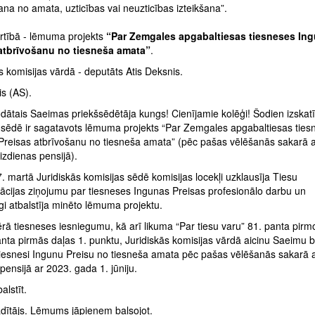
šana no amata, uzticības vai neuzticības izteikšana”.
rtībā - lēmuma projekts
“Par Zemgales apgabaltiesas tiesneses In
atbrīvošanu no tiesneša amata”
.
s komisijas vārdā - deputāts Atis Deksnis.
s (AS).
dātais Saeimas priekšsēdētāja kungs! Cienījamie kolēģi! Šodien izskat
sēdē ir sagatavots lēmuma projekts “Par Zemgales apgabaltiesas ties
Preisas atbrīvošanu no tiesneša amata” (pēc pašas vēlēšanās sakarā 
izdienas pensijā).
. martā Juridiskās komisijas sēdē komisijas locekļi uzklausīja Tiesu
rācijas ziņojumu par tiesneses Ingunas Preisas profesionālo darbu un
gi atbalstīja minēto lēmuma projektu.
ā tiesneses iesniegumu, kā arī likuma “Par tiesu varu” 81. panta pirm
nta pirmās daļas 1. punktu, Juridiskās komisijas vārdā aicinu Saeimu b
 tiesnesi Ingunu Preisu no tiesneša amata pēc pašas vēlēšanās sakarā 
ensijā ar 2023. gada 1. jūniju.
alstīt.
dītājs. Lēmums jāpieņem balsojot.