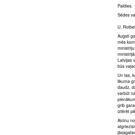
Paldies.
Sēdes va
U. Rotbe
Augsti go
mēs komi
ministrij
ministrij
Latvijas 
būs vaja
Un tas, k
likuma g
daudz, da
varbūt na
pienākumi
grib gara
iztērēt p
Aicinu no
atgriezīs
jāsagata