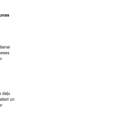
gunas
īšanai
neses
ar
o daļu
alsot un
ar