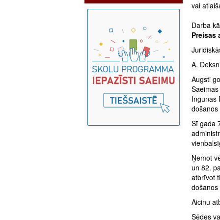
vai atlai
Darba kā
Preisas 
Juridiskā
A. Deksni
Augsti go
Saeimas 
Ingunas 
došanos 
Šī gada 7
administ
vienbalsī
Ņemot vēr
un 82. pa
atbrīvot
došanos p
Aicinu atb
Sēdes va