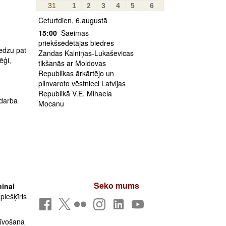
31
1
2
3
4
5
6
Ceturtdien, 6.augustā
15:00
Saeimas
priekšsēdētājas biedres
redzu pat
Zandas Kalniņas-Lukaševicas
ēģi,
tikšanās ar Moldovas
Republikas ārkārtējo un
pilnvaroto vēstnieci Latvijas
Republikā V.E. Mihaela
 darba
Mocanu
Seko mums
ņinai
piešķīris
rīvošana