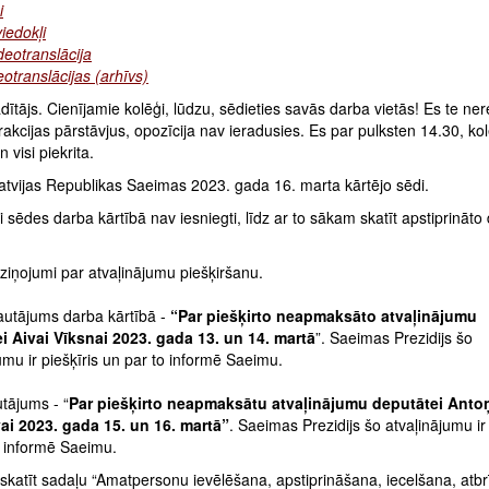
i
viedokļi
deotranslācija
otranslācijas (arhīvs)
ītājs. Cienījamie kolēģi, lūdzu, sēdieties savās darba vietās! Es te ne
rakcijas pārstāvjus, opozīcija nav ieradusies. Es par pulksten 14.30, kol
n visi piekrita.
tvijas Republikas Saeimas 2023. gada 16. marta kārtējo sēdi.
 sēdes darba kārtībā nav iesniegti, līdz ar to sākam skatīt apstiprināto
 ziņojumi par atvaļinājumu piešķiršanu.
jautājums darba kārtībā -
“Par piešķirto neapmaksāto atvaļinājumu
i Aivai Vīksnai 2023. gada 13. un 14. martā
”. Saeimas Prezidijs šo
umu ir piešķīris un par to informē Saeimu.
utājums - “
Par piešķirto neapmaksātu atvaļinājumu deputātei Anto
i 2023. gada 15. un 16. martā”
. Saeimas Prezidijs šo atvaļinājumu ir 
o informē Saeimu.
skatīt sadaļu “Amatpersonu ievēlēšana, apstiprināšana, iecelšana, atb