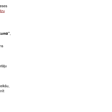
neses
dzu
ikumā”
,
īns
otāju
teikšu,
nīt