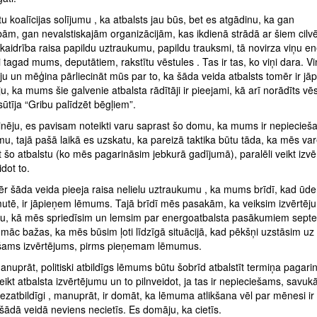
u koalīcijas solījumu , ka atbalsts jau būs, bet es atgādinu, ka gan
bām, gan nevalstiskajām organizācijām, kas ikdienā strādā ar šiem cilv
aidrība raisa papildu uztraukumu, papildu trauksmi, tā novirza viņu en
iņi tagad mums, deputātiem, rakstītu vēstules . Tas ir tas, ko viņi dara. Vi
ju un mēģina pārliecināt mūs par to, ka šāda veida atbalsts tomēr ir jā
, ka mums šie galvenie atbalsta rādītāji ir pieejami, kā arī norādīts vēs
tīja “Gribu palīdzēt bēgļiem”.
inēju, es pavisam noteikti varu saprast šo domu, ka mums ir nepiecieš
mu, tajā pašā laikā es uzskatu, ka pareizā taktika būtu tāda, ka mēs va
 šo atbalstu (ko mēs pagarināsim jebkurā gadījumā), paralēli veikt izv
idot to.
r šāda veida pieeja raisa nelielu uztraukumu , ka mums brīdī, kad ūde
utē, ir jāpieņem lēmums. Tajā brīdī mēs pasakām, ka veiksim izvērtēj
u, kā mēs spriedīsim un lemsim par energoatbalsta pasākumiem septe
māc bažas, ka mēs būsim ļoti līdzīgā situācijā, kad pēkšņi uzstāsim uz t
šams izvērtējums, pirms pieņemam lēmumus.
nuprāt, politiski atbildīgs lēmums būtu šobrīd atbalstīt termiņa pagari
veikt atbalsta izvērtējumu un to pilnveidot, ja tas ir nepieciešams, savukā
 bezatbildīgi , manuprāt, ir domāt, ka lēmuma atlikšana vēl par mēnesi ir
 šādā veidā neviens necietīs. Es domāju, ka cietīs.