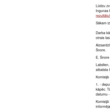
Lūdzu zv
Ingunas 
rezultātu
Sākam izs
Darba kā
otrais la
Aizsardzī
Šnore.
E. Šnore
Labdien, 
atbalsta 
Komisijā
1. - depu
kāpēc. Tā
datumu - 
Komisijā b
informēja