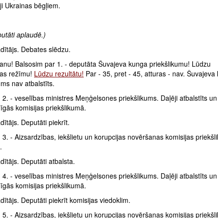
āji Ukrainas bēgļiem.
utāti aplaudē.)
dītājs. Debates slēdzu.
anu! Balsosim par 1. - deputāta Šuvajeva kunga priekšlikumu! Lūdzu
as režīmu!
Lūdzu rezultātu!
Par - 35, pret - 45, atturas - nav. Šuvajeva
ums nav atbalstīts.
 2. - veselības ministres Meņģelsones priekšlikums. Daļēji atbalstīts un
ldīgās komisijas priekšlikumā.
ītājs. Deputāti piekrīt.
 3. - Aizsardzības, iekšlietu un korupcijas novēršanas komisijas priekšl
.
ītājs. Deputāti atbalsta.
 4. - veselības ministres Meņģelsones priekšlikums. Daļēji atbalstīts un
ldīgās komisijas priekšlikumā.
ītājs. Deputāti piekrīt komisijas viedoklim.
 5. - Aizsardzības, iekšlietu un korupcijas novēršanas komisijas priekšli