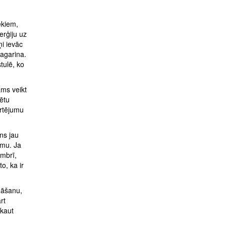
ēkiem,
erģiju uz
ņi ievāc
pagarina.
tulē, ko
ams veikt
rētu
ērtējumu
ns jau
umu. Ja
mbrī,
o, ka ir
nāšanu,
rt
 kaut