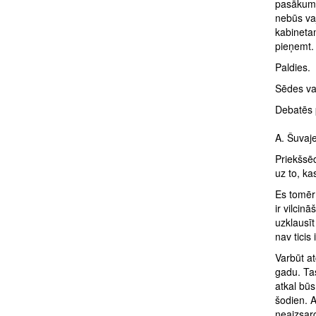
pasākumi 
nebūs vaj
kabineta
pieņemt. 
Paldies.
Sēdes va
Debatēs 
A. Šuvaj
Priekšsē
uz to, ka
Es tomēr 
ir vilcin
uzklausīt
nav ticis
Varbūt at
gadu. Tas
atkal būs
šodien. A
neaizsarg