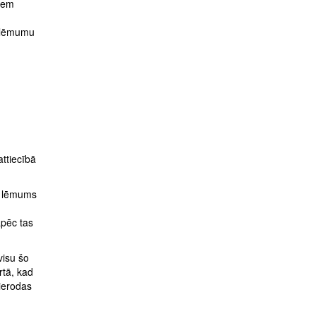
siem
o lēmumu
ttiecībā
da lēmums
āpēc tas
visu šo
rtā, kad
 ierodas