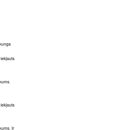
 kunga
 iekļauts
ikums.
 iekļauts
kums. Ir