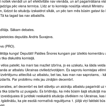
notiek vienādi un arī efektivitāte nav vienāda, un arī pagarināšana vi
adzīga pēc viena termiņa. Līdz ar to komisija nosūtīja vēstuli Ministru
m, lūdzot šo situāciju izskaidrot sīkāk, un pēc tam mēs būsim gatavi š
Tā ka tagad tas nav atbalstīts.
dītājs. Sākam debates.
pieteicies deputāts Andris Šuvajevs.
evs (PRO).
dētāja kungs! Deputāti! Paldies Šnores kungam par izteikto komentāru a
s tika diskutēts komisijā.
vēlos pateikt, ka mani tas mazliet izbrīna, jo es uzskatu, ka šāda vei
āšanās ar atbalstu Ukrainas civiliedzīvotājiem. Es saprotu komisijas vēlmi
 izvērtējumu attiecībā uz atbalstu, bet tas, kas man nav saprotams, - k
 izdarīts. Par problēmu mēs jau zinājām decembrī.
ceraties, arī decembrī es šeit stāvēju un aicināju atbalstu pagarināt uz 
 tika izdarīts uz pusgadu. Es brīdināju, ka mēs būsim šajā situācijā ma
 izveidojusies šī juridiski neskaidrā situācija cilvēkiem no Ukrainas, kas
 tgādināšu, ka pie esošā normatīvā regulējuma 1. jūlijā viņi faktiski būs
āti.