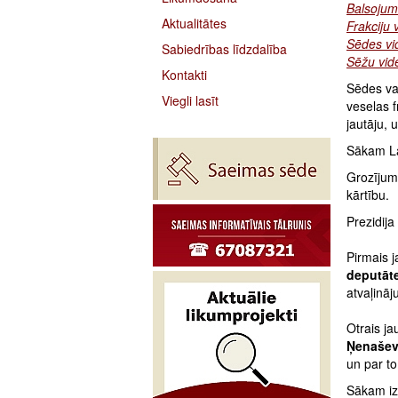
Balsojum
Aktualitātes
Frakciju 
Sēdes vi
Sabiedrības līdzdalība
Sēžu vide
Kontakti
Sēdes vad
Viegli lasīt
veselas f
jautāju, u
Sākam La
Grozījumi
kārtību.
Prezidija
Pirmais 
deputāte
atvaļināj
Otrais ja
Ņenaševa
un par t
Sākam iz