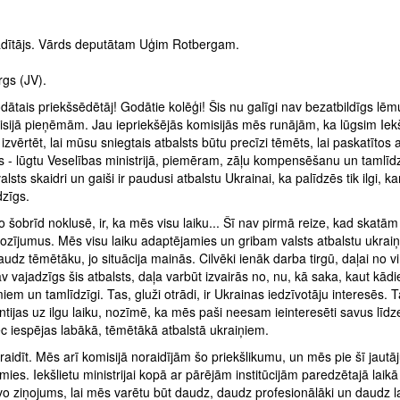
dītājs. Vārds deputātam Uģim Rotbergam.
rgs (JV).
dātais priekšsēdētāj! Godātie kolēģi! Šis nu galīgi nav bezatbildīgs lē
sijā pieņēmām. Jau iepriekšējās komisijās mēs runājām, ka lūgsim Iekš
u izvērtēt, lai mūsu sniegtais atbalsts būtu precīzi tēmēts, lai paskatītos a
ās - lūgtu Veselības ministrijā, piemēram, zāļu kompensēšanu un tamlīdz
valsts skaidri un gaiši ir paudusi atbalstu Ukrainai, ka palīdzēs tik ilgi, k
dzīgs.
o šobrīd noklusē, ir, ka mēs visu laiku... Šī nav pirmā reize, kad skatām
rozījumus. Mēs visu laiku adaptējamies un gribam valsts atbalstu ukrai
udz tēmētāku, jo situācija mainās. Cilvēki ienāk darba tirgū, daļai no v
v vajadzīgs šis atbalsts, daļa varbūt izvairās no, nu, kā saka, kaut kād
em un tamlīdzīgi. Tas, gluži otrādi, ir Ukrainas iedzīvotāju interesēs. T
ntijas uz ilgu laiku, nozīmē, ka mēs paši neesam ieinteresēti savus līdz
ēc iespējas labākā, tēmētākā atbalstā ukraiņiem.
raidīt. Mēs arī komisijā noraidījām šo priekšlikumu, un mēs pie šī jaut
imies. Iekšlietu ministrijai kopā ar pārējām institūcijām paredzētajā laikā 
vo ziņojums, lai mēs varētu būt daudz, daudz profesionālāki un daudz l