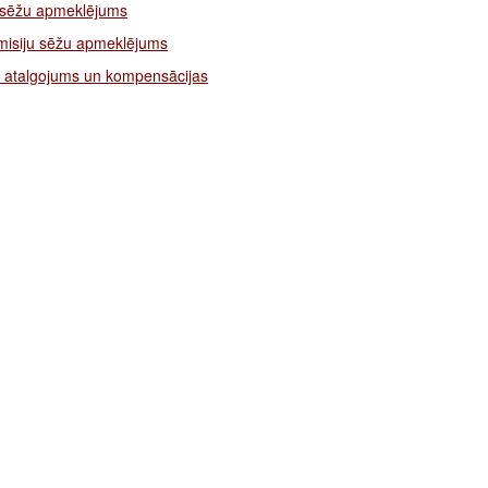
 sēžu apmeklējums
isiju sēžu apmeklējums
 atalgojums un kompensācijas