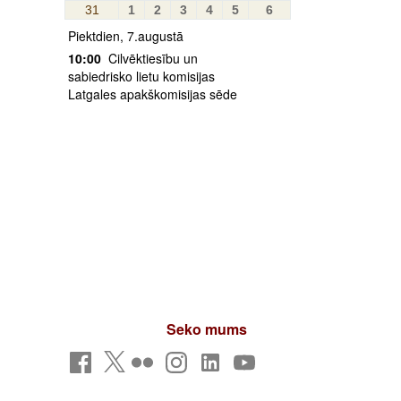
31
1
2
3
4
5
6
Piektdien, 7.augustā
10:00
Cilvēktiesību un
sabiedrisko lietu komisijas
Latgales apakškomisijas sēde
Seko mums