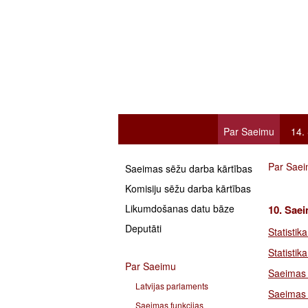
Par Saeimu
14.
Par Sae
Saeimas sēžu darba kārtības
Komisiju sēžu darba kārtības
Likumdošanas datu bāze
10. Saei
Deputāti
Statistik
Statisti
Par Saeimu
Saeimas s
Latvijas parlaments
Saeimas
Saeimas funkcijas