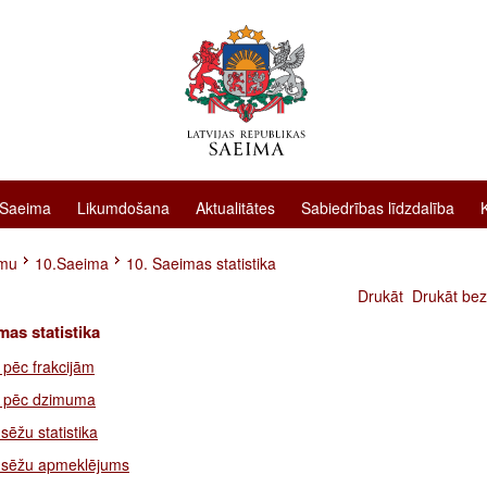
 Saeima
Likumdošana
Aktualitātes
Sabiedrības līdzdalība
imu
10.Saeima
10. Saeimas statistika
Drukāt
Drukāt bez
mas statistika
a pēc frakcijām
ka pēc dzimuma
ēžu statistika
 sēžu apmeklējums