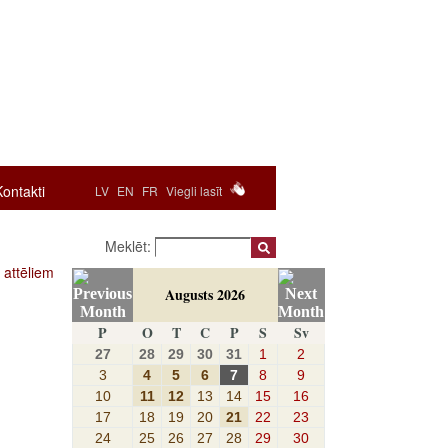
Kontakti
LV
EN
FR
Viegli lasīt
Meklēt:
 attēliem
Augusts 2026
P
O
T
C
P
S
Sv
27
28
29
30
31
1
2
3
4
5
6
7
8
9
10
11
12
13
14
15
16
17
18
19
20
21
22
23
24
25
26
27
28
29
30