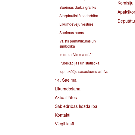
Komisiju
Saeimas darba grafiks
Apakškom
Starptautiskā sadarbība
Deputātu
Likumdevēju vēsture
Saeimas nams
Valsts pamatlikums un
simbolika
Informatīvie materiāli
Publikācijas un statistika
Iepriekšējo sasaukumu arhīvs
14. Saeima
Likumdošana
Aktualitātes
Sabiedrības līdzdalība
Kontakti
Viegli lasīt