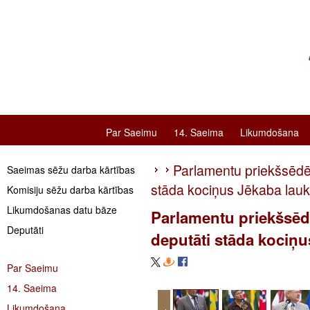
Par Saeimu
14. Saeima
Likumdošana
Parlamentu priekšsēdē
Saeimas sēžu darba kārtības
stāda kociņus Jēkaba lau
Komisiju sēžu darba kārtības
Likumdošanas datu bāze
Parlamentu priekšsēd
Deputāti
deputāti stāda kociņ
Par Saeimu
14. Saeima
Likumdošana