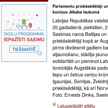
Parlamentu priekšsēdētāji u
kociņus Jēkaba laukumā
Latvijas Republikas valst
20.gadadienā, piektdien, 
Saeimas nama Baltijas un 
priekšsēdētāji kopā ar Au
pirms divdesmit gadiem bal
atjaunošanu, stādīja jaunu
solidaritāti un pieminot La
toreizējās Augstākās pado
liepu un četrus ceriņu krūm
Igaunijas, Somijas, Zviedr
priekšsēdētāji, kā arī Nor
Foto: Ernests Dinka, Saei
Lejupielādēt attēlu