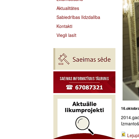
Aktualitātes
Sabiedrības līdzdalība
Kontakti
Viegli lasīt
16.oktobr
2014.gad
Izmantoša
Lejupi