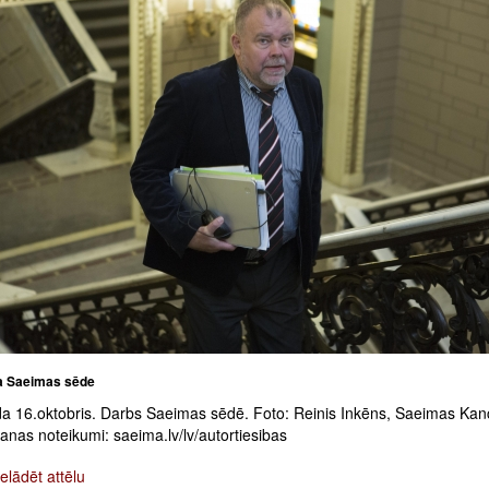
a Saeimas sēde
a 16.oktobris. Darbs Saeimas sēdē. Foto: Reinis Inkēns, Saeimas Kan
nas noteikumi: saeima.lv/lv/autortiesibas
elādēt attēlu