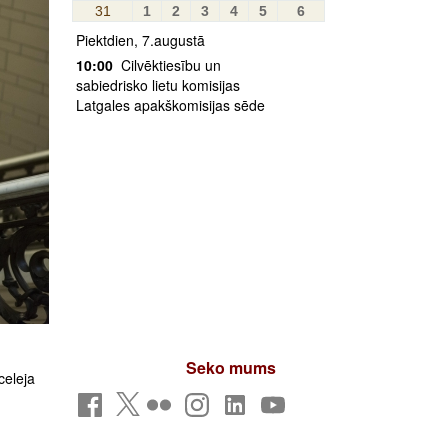
31
1
2
3
4
5
6
Piektdien, 7.augustā
10:00
Cilvēktiesību un
sabiedrisko lietu komisijas
Latgales apakškomisijas sēde
Seko mums
celeja