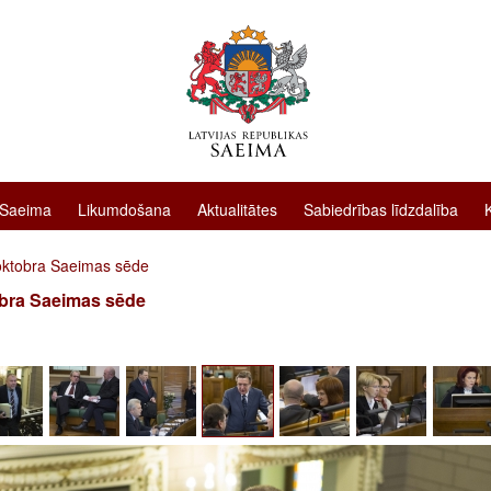
 Saeima
Likumdošana
Aktualitātes
Sabiedrības līdzdalība
oktobra Saeimas sēde
obra Saeimas sēde