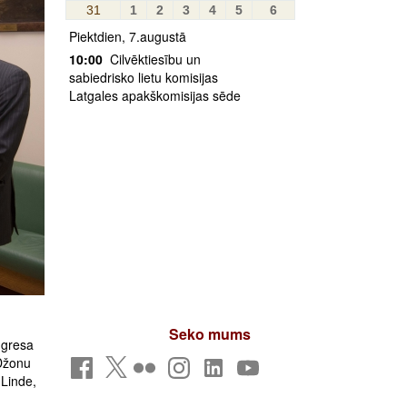
31
1
2
3
4
5
6
Piektdien, 7.augustā
10:00
Cilvēktiesību un
sabiedrisko lietu komisijas
Latgales apakškomisijas sēde
Seko mums
ngresa
Džonu
 Linde,