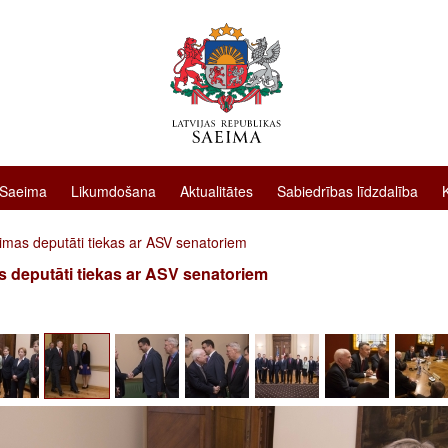
 Saeima
Likumdošana
Aktualitātes
Sabiedrības līdzdalība
imas deputāti tiekas ar ASV senatoriem
 deputāti tiekas ar ASV senatoriem