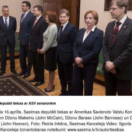
eputāti tiekas ar ASV senatoriem
a 16.aprīlis. Saeimas deputāti tiekas ar Amerikas Savienoto Valstu Ko
em Džonu Makeinu (John McCain), Džonu Baraso (John Barrosso) un 
(John Hoeven). Foto: Reinis Inkēns, Saeimas Kanceleja Video: Ilgonis
Kanceleja Izmantošanas noteikumi: www.saeima.lv/lv/autortiesibas