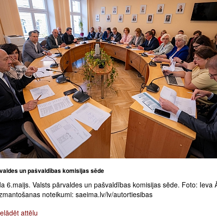
rvaldes un pašvaldības komisijas sēde
 6.maijs. Valsts pārvaldes un pašvaldības komisijas sēde. Foto: Ieva 
zmantošanas noteikumi: saeima.lv/lv/autortiesibas
elādēt attēlu