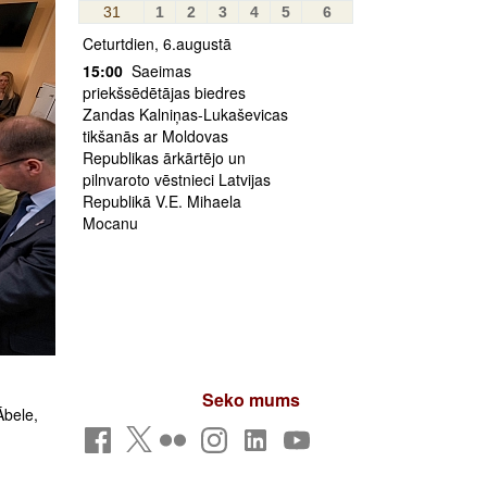
31
1
2
3
4
5
6
Ceturtdien, 6.augustā
15:00
Saeimas
priekšsēdētājas biedres
Zandas Kalniņas-Lukaševicas
tikšanās ar Moldovas
Republikas ārkārtējo un
pilnvaroto vēstnieci Latvijas
Republikā V.E. Mihaela
Mocanu
Seko mums
Ābele,