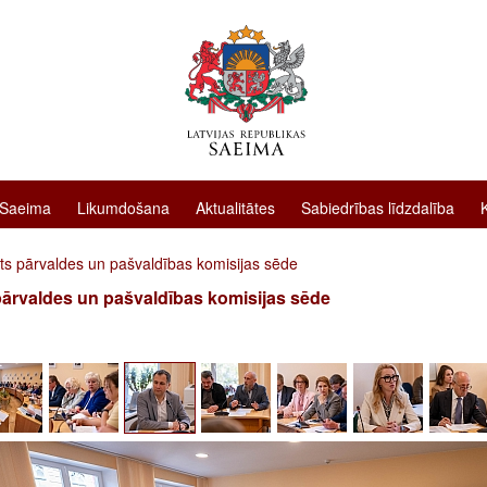
 Saeima
Likumdošana
Aktualitātes
Sabiedrības līdzdalība
sts pārvaldes un pašvaldības komisijas sēde
pārvaldes un pašvaldības komisijas sēde