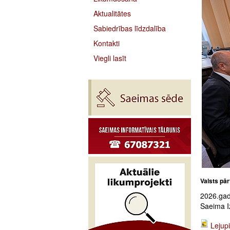
Aktualitātes
Sabiedrības līdzdalība
Kontakti
Viegli lasīt
Valsts pā
2026.gada
Saeima I
Lejupi