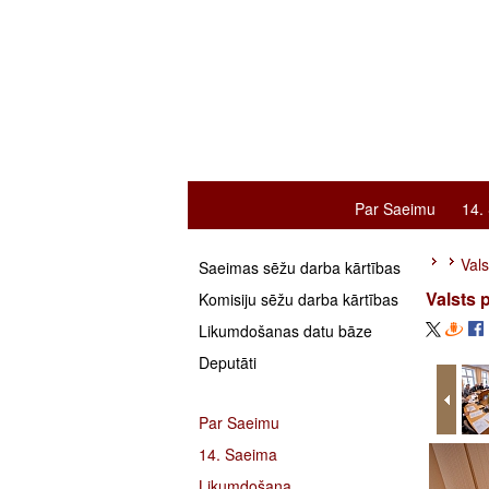
Par Saeimu
14.
Val
Saeimas sēžu darba kārtības
Valsts 
Komisiju sēžu darba kārtības
Likumdošanas datu bāze
Deputāti
Par Saeimu
14. Saeima
Likumdošana