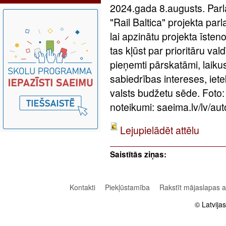
2024.gada 8.augusts. Par
"Rail Baltica" projekta pa
lai apzinātu projekta īste
tas kļūst par prioritāru va
pieņemti pārskatāmi, laikus
sabiedrības intereses, iet
valsts budžetu sēde. Foto
noteikumi: saeima.lv/lv/aut
Lejupielādēt attēlu
Saistītās ziņas:
Kontakti
Piekļūstamība
Rakstīt mājaslapas 
© Latvija