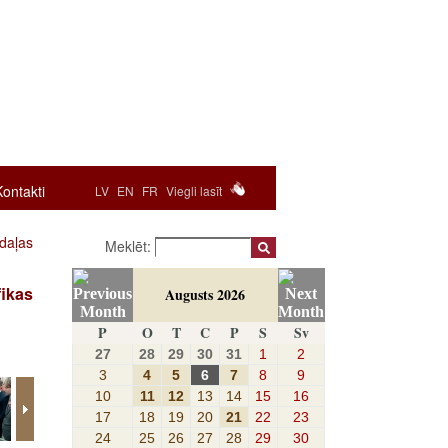
Kontakti
LV
EN
FR
Viegli lasīt
odaļas
Meklēt:
fikas
Augusts 2026
P
O
T
C
P
S
Sv
27
28
29
30
31
1
2
3
4
5
6
7
8
9
10
11
12
13
14
15
16
17
18
19
20
21
22
23
24
25
26
27
28
29
30