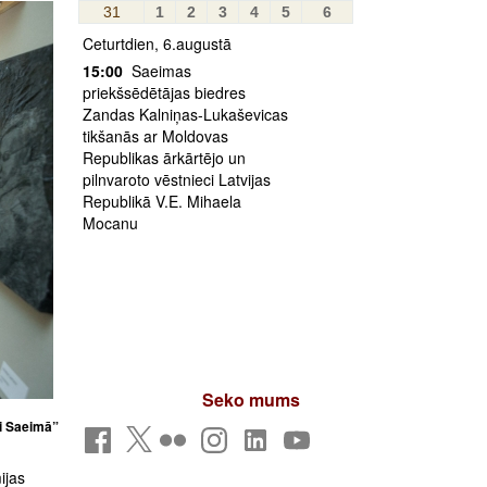
31
1
2
3
4
5
6
Ceturtdien, 6.augustā
15:00
Saeimas
priekšsēdētājas biedres
Zandas Kalniņas-Lukaševicas
tikšanās ar Moldovas
Republikas ārkārtējo un
pilnvaroto vēstnieci Latvijas
Republikā V.E. Mihaela
Mocanu
Seko mums
ti Saeimā”
ijas