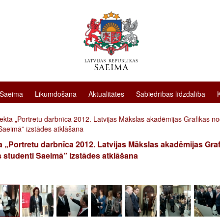
 Saeima
Likumdošana
Aktualitātes
Sabiedrības līdzdalība
ekta „Portretu darbnīca 2012. Latvijas Mākslas akadēmijas Grafikas n
 Saeimā” izstādes atklāšana
a „Portretu darbnīca 2012. Latvijas Mākslas akadēmijas Gra
 studenti Saeimā” izstādes atklāšana