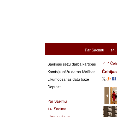
Par Saeimu
14.
Čehi
Saeimas sēžu darba kārtības
Čehijas
Komisiju sēžu darba kārtības
Likumdošanas datu bāze
Deputāti
Par Saeimu
14. Saeima
Likumdošana