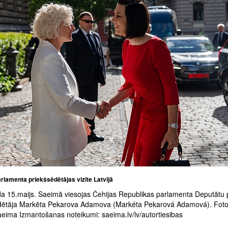
rlamenta priekšsēdētājas vizīte Latvijā
a 15.maijs. Saeimā viesojas Čehijas Republikas parlamenta Deputātu 
dētāja Markēta Pekarova Adamova (Markéta Pekarová Adamová). Foto
aeima Izmantošanas noteikumi: saeima.lv/lv/autortiesibas