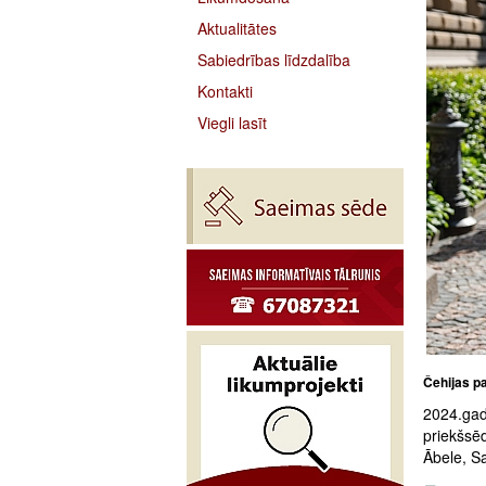
Aktualitātes
Sabiedrības līdzdalība
Kontakti
Viegli lasīt
Čehijas pa
2024.gad
priekšsē
Ābele, S