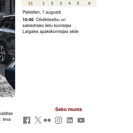
31
1
2
3
4
5
6
Piektdien, 7.augustā
10:00
Cilvēktiesību un
sabiedrisko lietu komisijas
Latgales apakškomisijas sēde
Seko mums
palātas
: Ieva