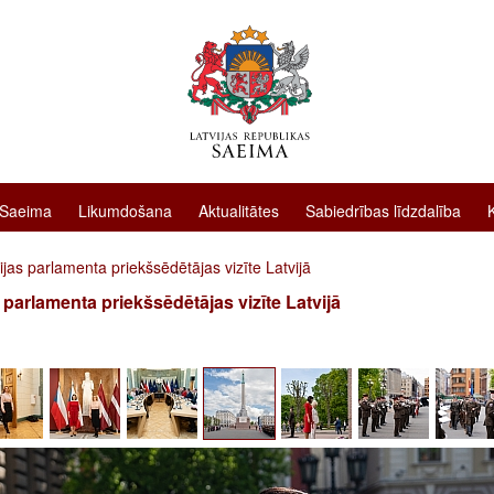
 Saeima
Likumdošana
Aktualitātes
Sabiedrības līdzdalība
jas parlamenta priekšsēdētājas vizīte Latvijā
 parlamenta priekšsēdētājas vizīte Latvijā