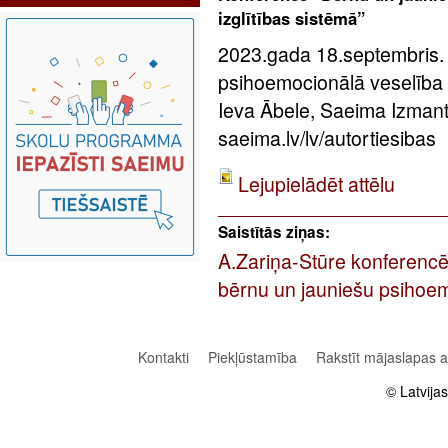
izglītības sistēmā”
2023.gada 18.septembris.
psihoemocionālā veselība – 
Ieva Ābele, Saeima Izman
saeima.lv/lv/autortiesibas
Lejupielādēt attēlu
Saistītās ziņas:
A.Zariņa-Stūre konferencē:
bērnu un jauniešu psihoe
Kontakti
Piekļūstamība
Rakstīt mājaslapas 
© Latvija