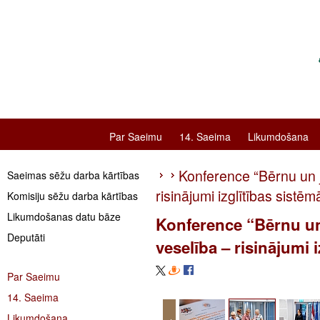
Par Saeimu
14. Saeima
Likumdošana
Konference “Bērnu un 
Saeimas sēžu darba kārtības
risinājumi izglītības sistēm
Komisiju sēžu darba kārtības
Likumdošanas datu bāze
Konference “Bērnu u
Deputāti
veselība – risinājumi 
Par Saeimu
14. Saeima
Likumdošana