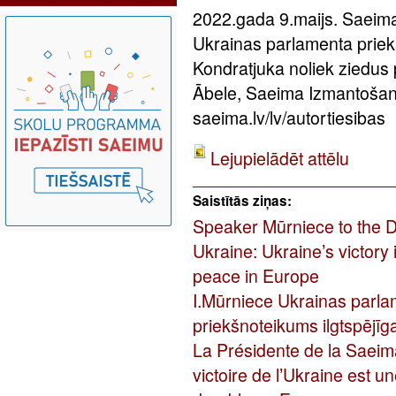
2022.gada 9.maijs. Saeima
Ukrainas parlamenta priek
Kondratjuka noliek ziedus 
Ābele, Saeima Izmantošan
saeima.lv/lv/autortiesibas
Lejupielādēt attēlu
Saistītās ziņas:
Speaker Mūrniece to the De
Ukraine: Ukraine’s victory 
peace in Europe
I.Mūrniece Ukrainas parlam
priekšnoteikums ilgtspējī
La Présidente de la Saeima
victoire de l’Ukraine est u