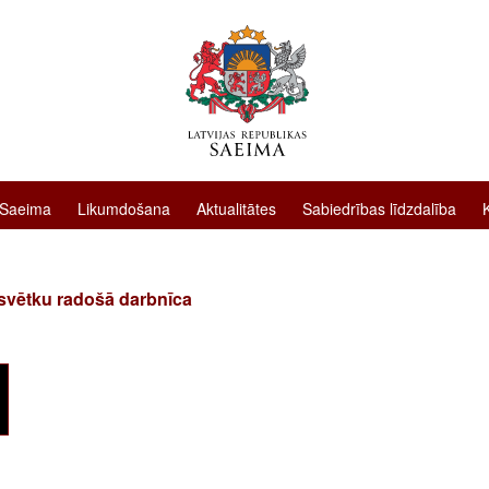
 Saeima
Likumdošana
Aktualitātes
Sabiedrības līdzdalība
svētku radošā darbnīca