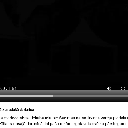
tku radošā darbnīca
a 22.decembris. Jēkaba ielā pie Saeimas nama ikviens varēja piedalīti
ētku radošajā darbnīcā, lai pašu rokām izgatavotu svētku pārsteigumu