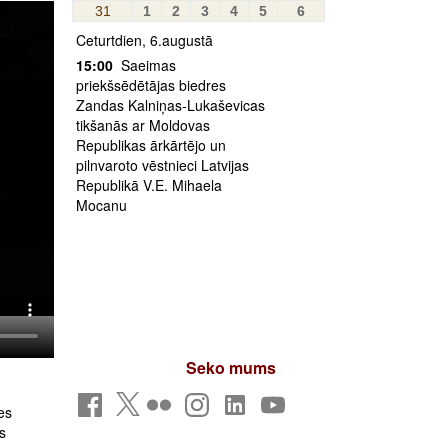
31
1
2
3
4
5
6
Ceturtdien, 6.augustā
15:00
Saeimas
priekšsēdētājas biedres
Zandas Kalniņas-Lukaševicas
tikšanās ar Moldovas
Republikas ārkārtējo un
pilnvaroto vēstnieci Latvijas
Republikā V.E. Mihaela
Mocanu
Seko mums
es
s