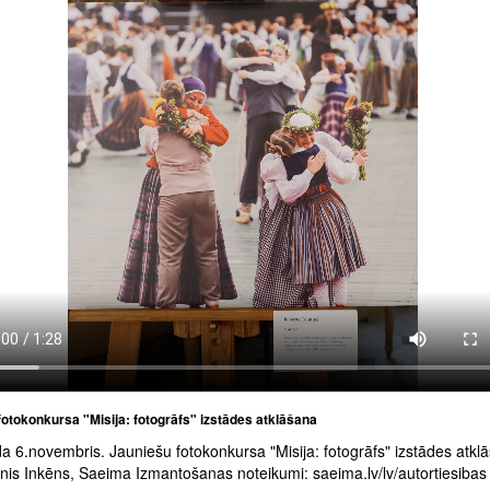
otokonkursa "Misija: fotogrāfs" izstādes atklāšana
 6.novembris. Jauniešu fotokonkursa "Misija: fotogrāfs" izstādes atkl
inis Inkēns, Saeima Izmantošanas noteikumi: saeima.lv/lv/autortiesibas