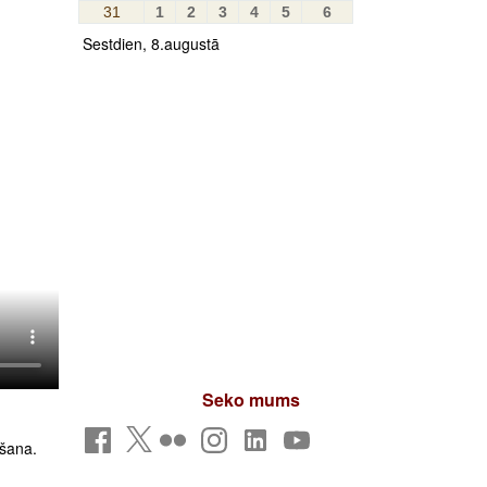
31
1
2
3
4
5
6
Sestdien, 8.augustā
Seko mums
āšana.