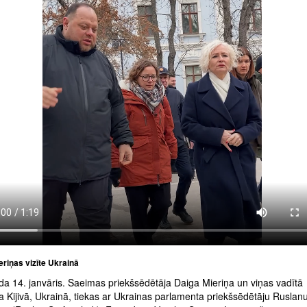
riņas vizīte Ukrainā
da 14. janvāris. Saeimas priekšsēdētāja Daiga Mieriņa un viņas vadītā
a Kijivā, Ukrainā, tiekas ar Ukrainas parlamenta priekšsēdētāju Ruslan