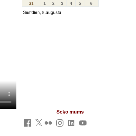
31
1
2
3
4
5
6
Sestdien, 8.augustā
Seko mums
u