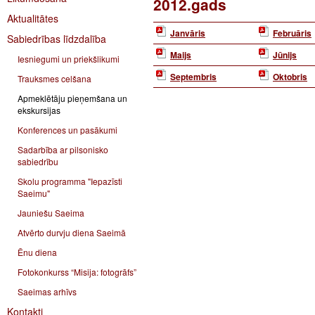
2012.gads
Aktualitātes
Janvāris
Februāris
Sabiedrības līdzdalība
Maijs
Jūnijs
Iesniegumi un priekšlikumi
Septembris
Oktobris
Trauksmes celšana
Apmeklētāju pieņemšana un
ekskursijas
Konferences un pasākumi
Sadarbība ar pilsonisko
sabiedrību
Skolu programma "Iepazīsti
Saeimu"
Jauniešu Saeima
Atvērto durvju diena Saeimā
Ēnu diena
Fotokonkurss “Misija: fotogrāfs”
Saeimas arhīvs
Kontakti