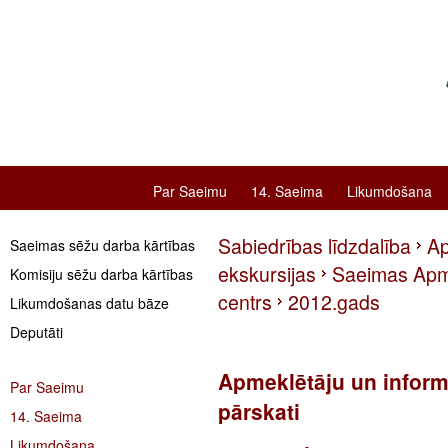
Par Saeimu
14. Saeima
Likumdošana
Sabiedrības līdzdalība
Ap
Saeimas sēžu darba kārtības
ekskursijas
Saeimas Apme
Komisiju sēžu darba kārtības
centrs
2012.gads
Likumdošanas datu bāze
Deputāti
Apmeklētāju un informā
Par Saeimu
pārskati
14. Saeima
Likumdošana