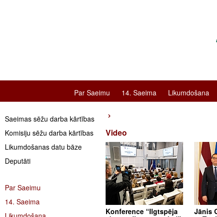
Par Saeimu
14. Saeima
Likumdošana
Saeimas sēžu darba kārtības
Video
Komisiju sēžu darba kārtības
Likumdošanas datu bāze
Deputāti
Par Saeimu
14. Saeima
Konference “Ilgtspēja
Jānis 
Likumdošana