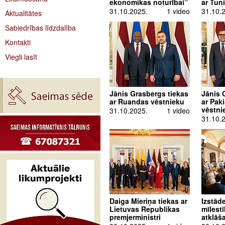
ekonomikas noturībai”
ar Tun
31.10.2025.
1 video
31.10.
Aktualitātes
Sabiedrības līdzdalība
Kontakti
Viegli lasīt
Jānis Grasbergs tiekas
Jānis 
ar Ruandas vēstnieku
ar Pak
vēstni
31.10.2025.
1 video
31.10.
Daiga Mieriņa tiekas ar
Izstāde
Lietuvas Republikas
mīlest
premjerministri
atklāš