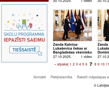
30.10.2025.
1 video
30.10.
Zanda Kalniņa-
Zanda 
Lukaševica tiekas ar
Lukaše
Bangladešas vēstnieku
Domini
27.10.2025.
1 video
27.10.
7
« atpakaļ
1
2
3
4
5
6
8
9
10
1
Kontakti
Piekļūstamība
Rakstīt mājaslapas 
© Latvija